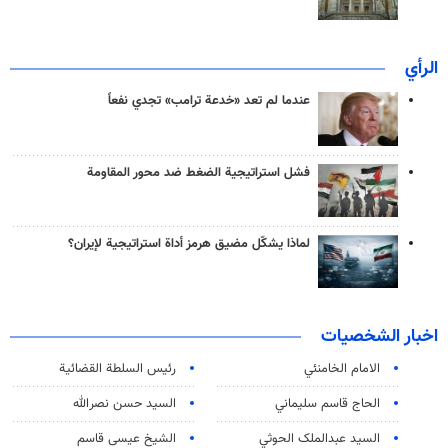
الرأي
عندما لم تعد «خدعة ترامب» تجدي نفعاً
فشل استراتيجية الضغط ضد محور المقاومة
لماذا يشكّل مضيق هرمز أداة استراتيجية لإيران؟
اخبار الشخصيات
الامام الخامنئي
رئیس السلطة القضائیة
الحاج قاسم سليماني
السيد حسن نصرالله
السید عبدالملک الحوثي
الشيخ عيسى قاسم