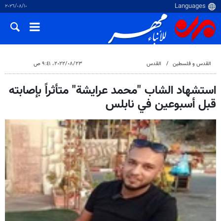
١٠‏/٠٨‏/٢٠٢٦
القدس و فلسطین
القدس
٢٣‏/٠٨‏/٢٠٢٢، ٩:٤١ ص
استشهاد الشاب "محمد عرايشة" متأثراً بإصابته
قبل أسبوعين في نابلس