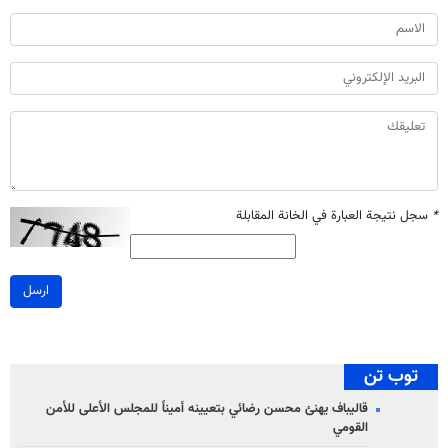
*
سجل نتيجة العبارة في الخانة المقابلة
ارسل
توب تن
قاليباف يهنئ محسن رضائي بتعيينه أميناً للمجلس الأعلى للأمن
القومي