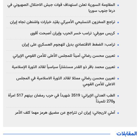
المقاومة السورية تعلن استهداف قوات جيش الاحتلال الصهيوني في
درعا جنوب سوريا
تراجع المخزون التسليحي الأميركي يقيّد خيارات واشنطن تجاه إيران
كريس مورفي: ترامب خسر الحرب وإيران أصبحت أقوى
ترامب: الضغط الاقتصادي بديل للهجوم العسكري على إيران
تعيين محسن رضائي أميناً للمجلس الأعلى للأمن القومي الإيراني
تعيين محمد باقر ذو القدر مستشاراً سياسياً لقائد الثورة الإسلامية
تعيين محسن رضائي ممثلا لقائد الثورة الاسلامية في المجلس
الاعلى للأمن القومي
الطب العدلي الإيراني: 3519 شهيداً في حرب رمضان بينهم 517 امرأة
و270 تلميذاً
آملي لاريجاني: إيران لن تتراجع عن مضيق هرمز مهما كلف الأمر
المقابلات