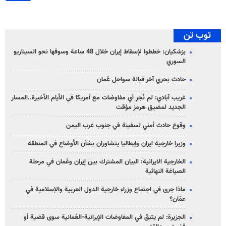
توب تن
بزشكيان: خططوا لإسقاط إيران خلال 48 ساعة وسوقها نحو السيناريو
السوري
حادث بحري آخر قبالة سواحل عُمان
غريب آبادي: لم نُجرِ أي مفاوضات مع أمريكا في الأيام الأخيرة..المسار
الجديد لمضيق هرمز مؤقت
وقوع حادث أمني لسفينة في جنوب غرب اليمن
وزيرا خارجية ايران وإيطاليا يتشاوران بشأن الأوضاع في المنطقة
الخارجية الايرانية: البيان المشترك بين إيران وعُمان في مرحلة
الصياغة النهائية
ماذا جرى في اجتماع وزراء خارجية الدول العربية والإسلامية في
عمّان؟
الجزيرة: لم يتبقّ في المفاوضات الإيرانية-العُمانية سوى قضية أو