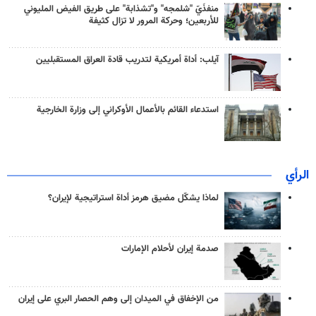
منفذَيّ "شلمجه" و"تشذابة" على طريق الفيض المليوني
للأربعين؛ وحركة المرور لا تزال كثيفة
آيلب: أداة أمريكية لتدريب قادة العراق المستقبليين
استدعاء القائم بالأعمال الأوكراني إلى وزارة الخارجية
الرأي
لماذا يشكّل مضيق هرمز أداة استراتيجية لإيران؟
صدمة إيران لأحلام الإمارات
من الإخفاق في الميدان إلى وهم الحصار البري على إيران