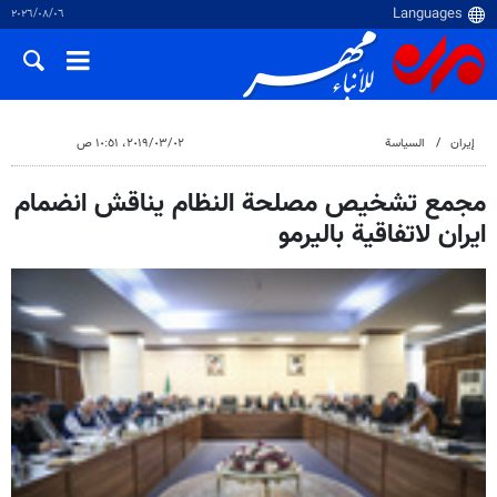
٠٦‏/٠٨‏/٢٠٢٦
إيران
السياسة
٠٢‏/٠٣‏/٢٠١٩، ١٠:٥١ ص
مجمع تشخيص مصلحة النظام يناقش انضمام
ايران لاتفاقية باليرمو