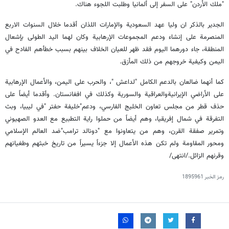
"ملك الأردن" على السفر إلى ألمانيا وطلبت اللجوء هناك.
الجدير بالذكر ان وليا عهد السعودية والإمارات اللذان أقدما خلال السنوات الاربع
المنصرمة على إنشاء ودعم المجموعات الإرهابية وكان لهما اليد الطولى بإشعال
المنطقة، جاء دورهما اليوم فقد ظهر للعيان الخلاف بينهم بسبب خطأهم الفادح في
اليمن وكيفية خروجهم من ذلك المأزق.
كما أنهما ضالعان بالدعم الكامل "لداعش "، والحرب على اليمن، والأعمال الإرهابية
على الأراضي الإيرانيةوالعراقية والسورية وكذلك في افغانستان. وأقدما أيضاً على
حذف قطر من مجلس تعاون الخليج الفارسي، ودعم"خليفة حفتر "في ليبيا، وبث
التفرقة في شمال إفريقيا، وهم أيضاً من حملوا راية التطبيع مع العدو الصهيوني
وتمرير صفقة القرن، وهم من يتعاونوا مع "دونالد ترامب"ضد العالم الإسلامي
ومحور المقاومة ولم تكن هذه الأعمال إلا جزءاً يسيراً من تاريخ خبثهم وطغيانهم
وقرنهم الزائل./انتهى/
رمز الخبر
1895961