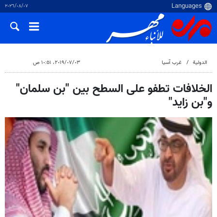
٠٧‏/٠٨‏/٢٠٢٦
الدولية
غرب آسیا
٠٣‏/٠٧‏/٢٠١٩، ١٠:٥١ ص
الخلافات تطفو على السطح بين "بن سلمان"
و"بن زايد"