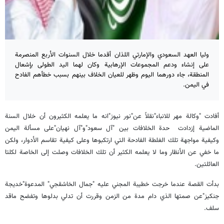
وليا العهد السعودي والإمارتي اللذان أقدما خلال السنوات الأربع المنصرمة
على إنشاء ودعم المجموعات الإرهابية وكان لهما اليد الطولى بإشعال
المنطقة، جاء دورهما اليوم وظهر للعيان الخلاف بينهم بسبب خطأهم الفادح
في اليمن.
أفادت "وكالة مهر للانباء"نقلاً عن"نور نيوز"انه ما يعلمه الكثيرون أن خلال السنة
الماضية إزدادت حدة الخلافات بين "آل سعود"و"آل نهيان"على مسألة اليمن
وكيفية مواجهة تلك الغلطة الفادحة التي ارتكبوها وعلى كيفية تقاسم الأدوار، ولكن
ما خفي عن الأنظار وما لا يعلمه الكثير أن تلك الخلافات وصلت إلى الخاصة لكلتا
العائلتين.
بدأت القصة عندما خرجت خطيبة المجني عليه "جمال الخاشقجي" المدعوة"خديجة
جنكيز"عن صمتها الذي دام مدة من الزمن وقررت أن تدلي بدلوها وتفضح ماقد
سلف.