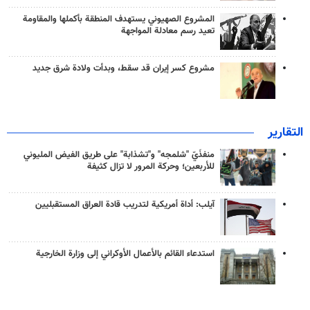
المشروع الصهيوني يستهدف المنطقة بأكملها والمقاومة
تعيد رسم معادلة المواجهة
مشروع كسر إيران قد سقط، وبدأت ولادة شرق جديد
التقارير
منفذَيّ "شلمجه" و"تشذابة" على طريق الفيض المليوني
للأربعين؛ وحركة المرور لا تزال كثيفة
آيلب: أداة أمريكية لتدريب قادة العراق المستقبليين
استدعاء القائم بالأعمال الأوكراني إلى وزارة الخارجية