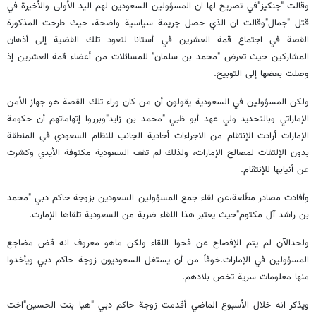
وقالت "جنكيز"في تصريح لها ان المسؤولين السعودين لهم اليد الأولى والأخيرة في
قتل "جمال"وقالت ان الذي حصل جريمة سياسية واضحة، حيث طرحت المذكورة
القصة في اجتماع قمة العشرين في أستانا لتعود تلك القضية إلى أذهان
المشاركين حيث تعرض "محمد بن سلمان" للمسائلات من أعضاء قمة العشرين إذ
وصلت بعضها إلى التوبيخ.
ولكن المسؤولين في السعودية يقولون أن من كان وراء تلك القصة هو جهاز الأمن
الإماراتي وبالتحديد ولي عهد أبو ظبي "محمد بن زايد"وبرروا إتهاماتهم أن حكومة
الإمارات أرادت الإنتقام من الاجراءات أحادية الجانب للنظام السعودي في المنطقة
بدون الإلتفات لمصالح الإمارات، ولذلك لم تقف السعودية مكتوفة الأيدي وكشرت
عن أنيابها للإنتقام.
وأفادت مصادر مطّلعة،عن لقاء جمع المسؤولين السعودين بزوجة حاكم دبي "محمد
بن راشد آل مكتوم"حيث يعتبر هذا اللقاء ضربة من السعودية تلقاها الإمارت.
ولحدالآن لم يتم الإفصاح عن فحوا اللقاء ولكن ماهو معروف انه قض مضاجع
المسؤولين في الإمارات.خوفاً من أن يستغل السعوديون زوجة حاكم دبي ويأخدوا
منها معلومات سرية تخص بلادهم.
ويذكر انه خلال الأسبوع الماضي أقدمت زوجة حاكم دبي "هيا بنت الحسين"اخت