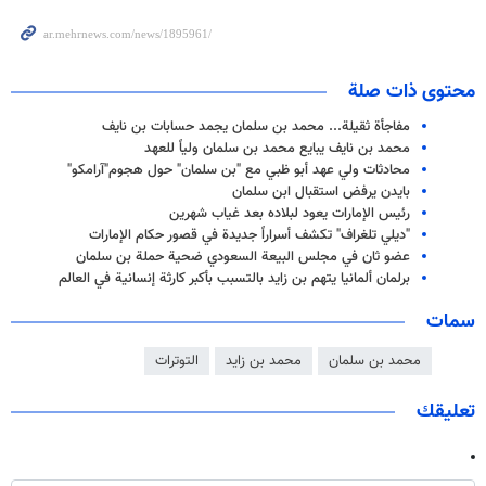
محتوى ذات صلة
مفاجأة ثقيلة... محمد بن سلمان يجمد حسابات بن نايف
محمد بن نايف يبايع محمد بن سلمان ولياً للعهد
محادثات ولي عهد أبو ظبي مع "بن سلمان" حول هجوم"آرامكو"
بايدن يرفض استقبال ابن سلمان
رئيس الإمارات يعود لبلاده بعد غياب شهرين
"ديلي تلغراف" تكشف أسراراً جديدة في قصور حكام الإمارات
عضو ثان في مجلس البيعة السعودي ضحية حملة بن سلمان
برلمان ألمانيا يتهم بن زايد بالتسبب بأكبر كارثة إنسانية في العالم
سمات
محمد بن سلمان
محمد بن زايد
التوترات
تعليقك