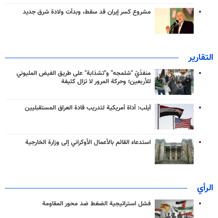
مشروع كسر إيران قد سقط، وبدأت ولادة شرق جديد
التقارير
منفذَيّ "شلمجه" و"تشذابة" على طريق الفيض المليوني
للأربعين؛ وحركة المرور لا تزال كثيفة
آيلب: أداة أمريكية لتدريب قادة العراق المستقبليين
استدعاء القائم بالأعمال الأوكراني إلى وزارة الخارجية
الرأي
فشل استراتيجية الضغط ضد محور المقاومة