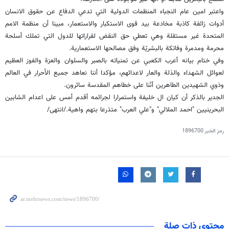
واعتبر امين عام النجباء المنظمات الدولية التي تدعي الدفاع عن حقوق الانسان
أدوات زائفة كاذبة مخادعة بيد قوى الاستكبار والاستعمار، مبينا أن منظمة الامم
المتحدة غير مستقلة وهي تعطي حق النقض لقراراتها للدول التي تملك أسلحة
محرمة ومدمرة وفاتكة بالبشريّة وفق مصالحها الاستعمارية.
وفي ختام بيانه أعرب الكعبي عن تمنياته بالصبر والسلوان والعزة والفوز العظيم
لعوائل الشهداء والذلة والعار لاعدائهم، مؤكدا أننا نعاهد جميع الأحرار في العالم
وذوي الشهيدين الطاهرين أنّنا على خطاهم المقدسة سائرون.
الجدير بالذكر أن كيان ال خليفة واستمرارا لجرائمه أقدم أمس على اعدام الشابين
البحرينيين "احمد الملالي" و"علي العرب" متذرعا بتهم واهية./انتهى/
رمز الخبر
1896700
محتوى ذات صلة