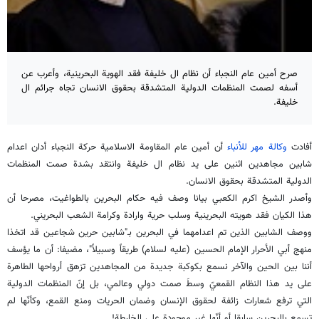
صرح أمين عام النجباء أن نظام ال خليفة فقد الهوية البحرينية، وأعرب عن
أسفه لصمت المنظمات الدولية المتشدقة بحقوق الانسان تجاه جرائم ال
خليفة.
أفادت
وكالة مهر للأنباء
أن أمين عام المقاومة الاسلامية حركة النجباء أدان اعدام
شابين مجاهدين اثنين على يد نظام ال خليفة وانتقد بشدة صمت المنظمات
الدولية المتشدقة بحقوق الانسان.
وأصدر الشيخ اكرم الكعبي بيانا وصف فيه حكام البحرين بالطواغيت، مصرحا أن
هذا الكيان فقد هويته البحرينية وسلب حرية وارادة وكرامة الشعب البحريني.
ووصف الشابين الذين تم اعدامهما في البحرين بـ"شابين حرين شجاعين قد اتخذا
منهج أبي الأحرار الإمام الحسين (عليه لسلام) طريقاً وسبيلاً"، مضيفا: أن ما يؤسف
أننا بين الحين والآخر نسمع بكوكبة جديدة من المجاهدين تزهق أرواحها الطاهرة
على يد هذا النظام القمعيّ وسطَ صمت دولي وعالمي، بل إنّ المنظمات الدولية
التي ترفع شعارات زائفة لحقوق الإنسان وضمان الحريات ومنع القمع، وكأنّها لم
تسمع بالبحرين سابقا أو أنّها غير موجودة على الخارطة!