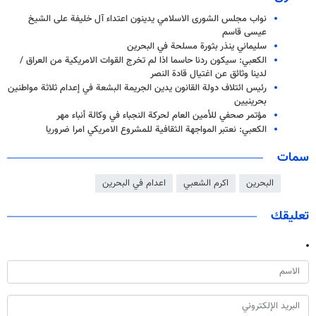
نواب مجلس الشورى الاسلامي يدينون اعتداء آل خليفة على الشيخ
عيسى قاسم
سليماني ينذر بثورة مسلحة في البحرين
الكعبي: سيكون ردنا حاسما اذا لم تخرج القوات الامريكية من العراق /
لدينا وثائق عن اغتيال قادة النصر
رئيس ائتلاف دولة القانون يدين الجريمة البشعة في إعدام ثلاثة مواطنين
بحرينيين
مؤتمر صحفي للأمين العام لحركة النجباء في وكالة أنباء مهر
الكعبي: نعتبر المواجهة الثقافية للمشروع الامریکي امرا ضروريا
سمات
البحرين
اكرم الشعبي
اعدام في البحرين
تعليقك