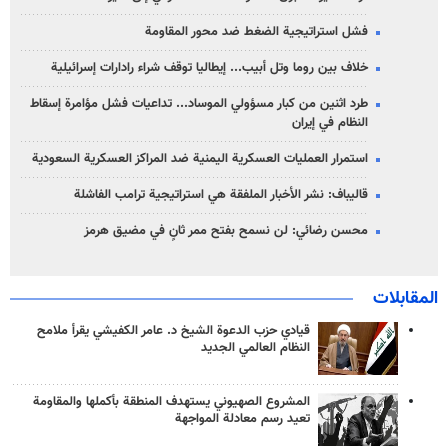
فشل استراتيجية الضغط ضد محور المقاومة
خلاف بين روما وتل أبيب... إيطاليا توقف شراء رادارات إسرائيلية
طرد اثنين من كبار مسؤولي الموساد... تداعيات فشل مؤامرة إسقاط
النظام في إيران
استمرار العمليات العسكرية اليمنية ضد المراكز العسكرية السعودية
قاليباف: نشر الأخبار الملفقة هي استراتيجية ترامب الفاشلة
محسن رضائي: لن نسمح بفتح ممر ثانٍ في مضيق هرمز
المقابلات
قيادي حزب الدعوة الشيخ د. عامر الكفيشي يقرأ ملامح
النظام العالمي الجديد
المشروع الصهيوني يستهدف المنطقة بأكملها والمقاومة
تعيد رسم معادلة المواجهة