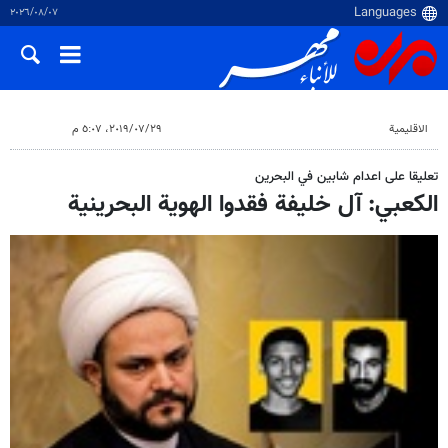
٠٧‏/٠٨‏/٢٠٢٦
الاقلیمیة
٢٩‏/٠٧‏/٢٠١٩، ٥:٠٧ م
تعليقا على اعدام شابين في البحرين
الكعبي: آل خليفة فقدوا الهوية البحرينية