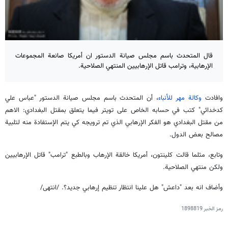
قال المتحدث باسم مجلس صيانة الدستور ان أمريكا صانعة المجموعات
الإرهابية، وترامب قاتل الإرهابيين المنتهي الصلاحية.
وافادت
وكالة مهر للأنباء
، أن المتحدث باسم مجلس صيانة الدستور "عباس علي
كدخدائي" كتب في حسابه الخاص على تويتر فيما يتعلق بمقتل البغدادي: الاهم
من مقتل البغدادي هو الفكر الإرهابي الذي تم ترويجه كي يتم الإستفادة منه لتلبية
مصالح بعض الدول.
وتابع، مثلما قالت كلينتون، أمريكا خالقة الإرهاب وبالطبع "ترامب" قاتل الإرهابيين
ولكن منتهي الصلاحية.
وأضاف انه بعد "داعش" هل علينا انتظار تنظيم إرهابي جديد؟. /انتهى/
رمز الخبر
1898819