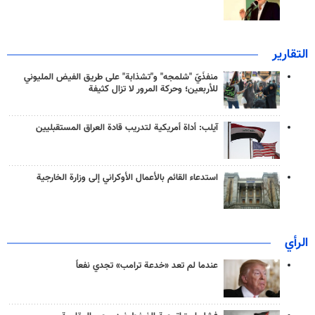
التقارير
منفذَيّ "شلمجه" و"تشذابة" على طريق الفيض المليوني
للأربعين؛ وحركة المرور لا تزال كثيفة
آيلب: أداة أمريكية لتدريب قادة العراق المستقبليين
استدعاء القائم بالأعمال الأوكراني إلى وزارة الخارجية
الرأي
عندما لم تعد «خدعة ترامب» تجدي نفعاً