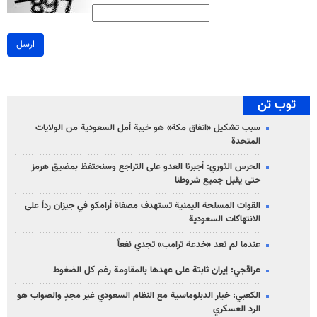
ارسل
توب تن
سبب تشكيل «اتفاق مكة» هو خيبة أمل السعودية من الولايات
المتحدة
الحرس الثوري: أجبرنا العدو على التراجع وسنحتفظ بمضيق هرمز
حتى يقبل جميع شروطنا
القوات المسلحة اليمنية تستهدف مصفاة أرامكو في جيزان رداً على
الانتهاكات السعودية
عندما لم تعد «خدعة ترامب» تجدي نفعاً
عراقجي: إيران ثابتة على عهدها بالمقاومة رغم كل الضغوط
الكعبي: خيار الدبلوماسية مع النظام السعودي غير مجدٍ والصواب هو
الرد العسكري