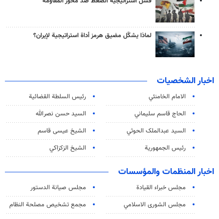
فشل استراتيجية الضغط ضد محور المقاومة
لماذا يشكّل مضيق هرمز أداة استراتيجية لإيران؟
اخبار الشخصيات
الامام الخامنئي
رئیس السلطة القضائیة
الحاج قاسم سليماني
السيد حسن نصرالله
السید عبدالملک الحوثي
الشيخ عيسى قاسم
رئيس الجمهورية
الشيخ الزكزاكي
اخبار المنظمات والمؤسسات
مجلس خبراء القيادة
مجلس صيانة الدستور
مجلس الشورى الاسلامي
مجمع تشخيص مصلحة النظام