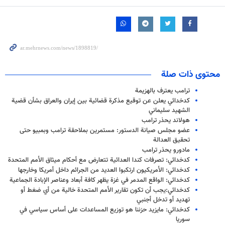
محتوى ذات صلة
ترامب يعترف بالهزيمة
كدخدائي يعلن عن توقيع مذكرة قضائية بين إيران والعراق بشأن قضية
الشهيد سليماني
هولاند يحذر ترامب
عضو مجلس صيانة الدستور: مستمرين بملاحقة ترامب وبمبيو حتى
تحقيق العدالة
مادورو يحذر ترامب
كدخدائي: تصرفات كندا العدائية تتعارض مع أحكام ميثاق الأمم المتحدة
كدخدائي: الأمريكيون ارتكبوا العديد من الجرائم داخل أمريكا وخارجها
كدخدائي: الواقع المدمر في غزة يظهر كافة أبعاد وعناصر الإبادة الجماعية
كدخدائي:يجب أن تكون تقارير الأمم المتحدة خالية من أي ضغط أو
تهديد أو تدخل أجنبي
كدخدائي: مايزيد حزننا هو توزيع المساعدات على أساس سياسي في
سوريا