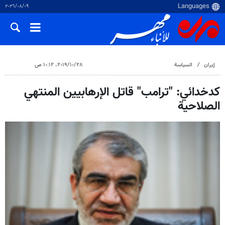
٠٩‏/٠٨‏/٢٠٢٦
إيران
السياسة
٢٨‏/١٠‏/٢٠١٩، ١٠:١٢ ص
كدخدائي: "ترامب" قاتل الإرهابيين المنتهي
الصلاحية