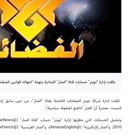
علّقت إدارة "تويتر" حسابات قناة "المنار" اللبنانية بتهمة "انتهاك قوانين المن
عّلقت ادارة شركة تويتر الصفحات الخاصة بقناة "المنار"، من دون سابق إنذار،
السبت، معتبرةً أنّ القرار "خاضع لضغوط سياسية".
2010، و"المنار إلإنكليزية" (@AlmanarEnglish)، و"المنار الفرنسية" (@AlmanarFrench).