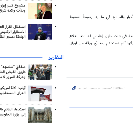
مشروع كسر إيران
وبدأت ولادة شرق
خبار والبرامج في ما بدا رضوخاً لضغوط
استقلال القرار الع
الاستقرار الإقليم
عة في ثالث ظهور إعلامي له منذ اندلاع
الهادئة تصنع التأث
ّة بأنها "لم تستخدم بعد أي ورقة من أوراق
التقارير
منفذَيّ "شلمجه" 
طريق الفيض الملي
وحركة المرور لا ت
آيلب: أداة أمريكي
العراق المستقبلي
استدعاء القائم بال
إلى وزارة الخارجية