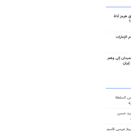
 هرمز أداة
؟
 الإمارات
ميدان إلى وهم
إيران
س السلطة
ة
يد حسن
يخ عيسى قاسم