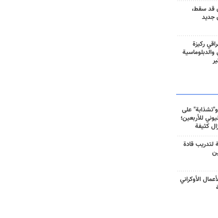
 قد سقط،
 جديد
راقي ركيزة
ي والدبلوماسية
ير
و"تشذابة" على
وني للأربعين؛
زال كثيفة
ة لتدريب قادة
ين
أعمال الأوكراني