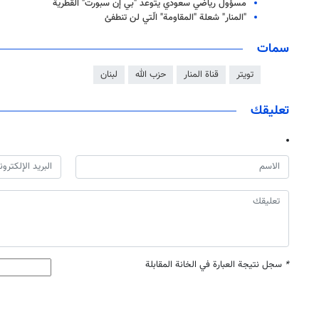
مسؤول رياضي سعودي يتوعد "بي إن سبورت" القطرية
"المنار" شعلة "المقاومة" الّتي لن تنطفئ
سمات
تويتر
قناة المنار
حزب الله
لبنان
تعليقك
*
سجل نتيجة العبارة في الخانة المقابلة