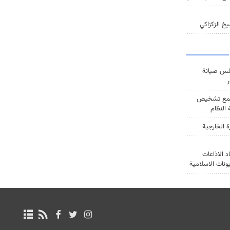
خ الزكزاكي
س صيانة
ر
ع تشخيص
النظام
ة الخارجية
د الاذاعات
يونات الاسلامية