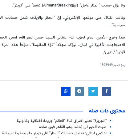
ولا يزال حساب "المنار عاجل" (@AlmanarBreaking) نشطاً على "تويتر".
وقالت القناة، على موقعها الإلكتروني، إنّ "الحظر والإيقاف شمل حسابات الأ
سياسية".
هذا وخرج الأمين العام لحزب الله اللبناني السيد حسن نصر الله، امس الجم
الاحتجاجات الأخيرة في لبنان، ليؤكد مجدّداً "قوّة المقاومة"، ملوّحاً هذه المر
قوّتها"./انتهى/
رمز الخبر
1898949
محتوى ذات صلة
"الجزيرة" تعتبر اختراق قناة "العالم" جريمة أخلاقية وقانونية
صوت الحق لن يُخمَد وهو القاهر فوق عباده
اعلامي لبناني: تعليق حسابات "المنار" على تويتر جاء بضغوط امريكية