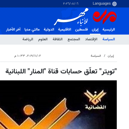
٠٦‏/٠٨‏/٢٠٢٦
الرئيسية
إيران
فلسطین
الاقلیمیة
الدولية
مالتي مدیا
آخر الأخبار
السياسة
الإقتصاد
المجتمع
الثقافة
العلوم
الرياضة
إيران
السياسة
٠٢‏/١١‏/٢٠١٩، ١٠:٣٣ م
"تويتر" تعلّق حسابات قناة "المنار" اللبنانية