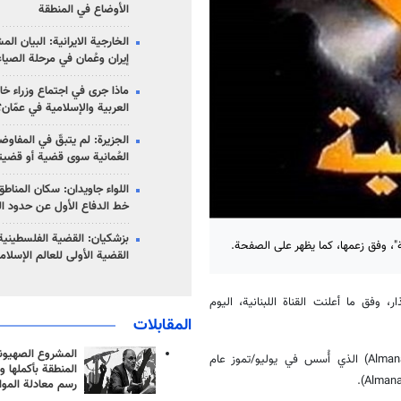
الأوضاع في المنطقة
الخارجية الايرانية: البيان ال
إيران وعُمان في مرحلة الصياغ
ماذا جرى في اجتماع وزراء خا
العربية والإسلامية في عمّان؟
الجزيرة: لم يتبقّ في المفاوضا
العُمانية سوى قضية أو قضيت
اللواء جاويدان: سكان المناط
خط الدفاع الأول عن حدود الب
بزشكيان: القضية الفلسطينية 
صّة"، وفق زعمها، كما يظهر على الصفحة.
القضية الأولى للعالم الإسلام
 وفق ما أعلنت القناة اللبنانية، اليوم
المقابلات
المشروع الصهيو
وتشمل الحسابات التي حظرتها إدارة "تويتر" حساب "قناة المنار" (@AlmanarNews) الذي أُسس في يوليو/تموز عام
المنطقة بأكملها و
رسم معادلة الموا