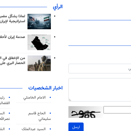
الرأي
لماذا يشكّل مضيق
استراتيجية لإيران
صدمة إيران لأحلام
من الإخفاق في ال
الحصار البري على 
اخبار الشخصيات
الامام الخامنئي
رئی
القضائی
الحاج قاسم
الس
سليماني
نصرالله
ارسل
السید عبدالملک
الش