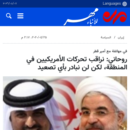
٠٧‏/٠٨‏/٢٠٢٦
إيران
السياسة
٢٥‏/٠٤‏/٢٠٢٠، ٢:١٧ م
في مهاتفة مع أمير قطر
روحاني: نراقب تحركات الأمريكيين في
المنطقة، لكن لن نبادر بأي تصعيد