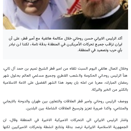
أكد الرئيس الايراني حسن روحاني خلال مكالمة هاتفية مع أمير قطر، على أن
ايران تراقب جميع تحركات الأمريكين في المنطقة بدقة تامة، لكننا لن نبادر
بأي حرب وتصعيد في المنطقة.
وخلال اتصال هاتفي اليوم السبت تلقاه من امير قطر الشيخ تميم بن حمد آل ثاني،
هنأ الرئيس روحاني الحكومة والشعب القطري وجميع مسلمي العالم بحلول شهر
رمضان المبارك، معربا عن امله بان يعود هذا الشهر الفضيل على الامة الاسلامية
بالكثير من الخير والبركة.
ووصف الرئيس روحاني وامير قطر العلاقات والتعاون بين طهران والدوحة بالايجابي
والمتنامي، واكدا ضرورة تعزيز وترسيخ العلاقات الشاملة بين البلدين.
واشار الرئيس الايراني الى التحركات الاميركية الاخيرة في المنطقة وقال، ان
الجمهورية الاسلامية الايرانية ترصد بدقة وتتابع انشطة وتحركات الاميركيين لكنها