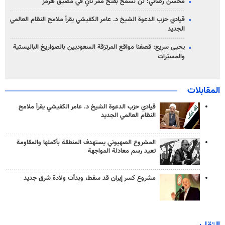
محسن رضائي: لن نسمح بفتح ممر ثانٍ في مضيق هرمز
قيادي حزب الدعوة الشيخ د. عامر الكفيشي يقرأ ملامح النظام العالمي
الجديد
يحيى سريع: قصفنا مواقع المرتزقة السعوديين بالصواريخ الباليستية
والمسيّرات
المقابلات
قيادي حزب الدعوة الشيخ د. عامر الكفيشي يقرأ ملامح
النظام العالمي الجديد
المشروع الصهيوني يستهدف المنطقة بأكملها والمقاومة
تعيد رسم معادلة المواجهة
مشروع كسر إيران قد سقط، وبدأت ولادة شرق جديد