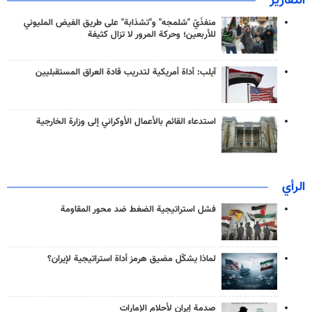
التقارير
منفذَيّ "شلمجه" و"تشذابة" على طريق الفيض المليوني
للأربعين؛ وحركة المرور لا تزال كثيفة
آيلب: أداة أمريكية لتدريب قادة العراق المستقبليين
استدعاء القائم بالأعمال الأوكراني إلى وزارة الخارجية
الرأي
فشل استراتيجية الضغط ضد محور المقاومة
لماذا يشكّل مضيق هرمز أداة استراتيجية لإيران؟
صدمة إيران لأحلام الإمارات