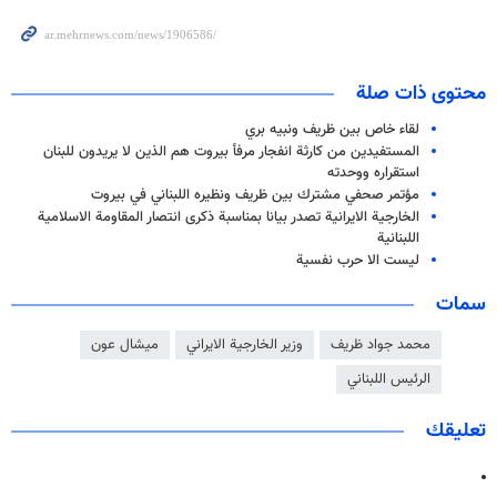
محتوى ذات صلة
لقاء خاص بين ظريف ونبيه بري
المستفيدين من كارثة انفجار مرفأ بيروت هم الذين لا يريدون للبنان
استقراره ووحدته
مؤتمر صحفي مشترك بين ظريف ونظيره اللبناني في بيروت
الخارجية الايرانية تصدر بيانا بمناسبة ذكرى انتصار المقاومة الاسلامية
اللبنانية
لیست الا حرب نفسیة
سمات
محمد جواد ظريف
وزير الخارجية الايراني
ميشال عون
الرئيس اللبناني
تعليقك