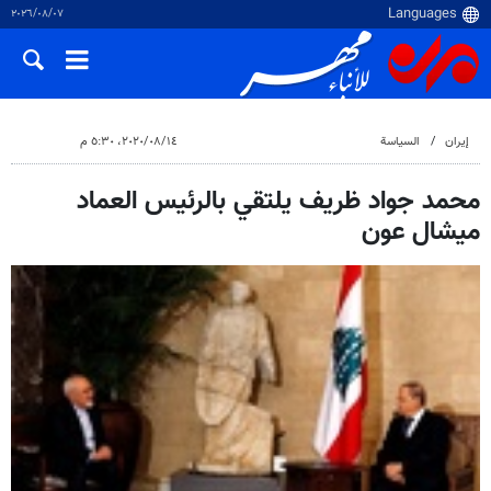
٠٧‏/٠٨‏/٢٠٢٦
إيران
السياسة
١٤‏/٠٨‏/٢٠٢٠، ٥:٣٠ م
محمد جواد ظريف يلتقي بالرئيس العماد
ميشال عون