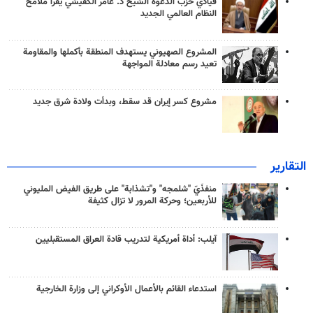
قيادي حزب الدعوة الشيخ د. عامر الكفيشي يقرأ ملامح
النظام العالمي الجديد
المشروع الصهيوني يستهدف المنطقة بأكملها والمقاومة
تعيد رسم معادلة المواجهة
مشروع كسر إيران قد سقط، وبدأت ولادة شرق جديد
التقارير
منفذَيّ "شلمجه" و"تشذابة" على طريق الفيض المليوني
للأربعين؛ وحركة المرور لا تزال كثيفة
آيلب: أداة أمريكية لتدريب قادة العراق المستقبليين
استدعاء القائم بالأعمال الأوكراني إلى وزارة الخارجية