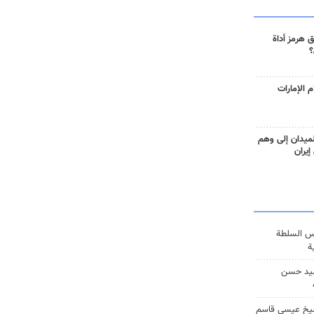
 هرمز أداة
؟
 الإمارات
ميدان إلى وهم
إيران
س السلطة
ة
يد حسن
يخ عيسى قاسم