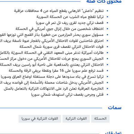
محتوى ذات صلة
تنظيم "داعش" الارهابي يقطع المياه عن 4 محافظات عراقية
تركيا تقطع مياه الشرب عن الحسكة السورية
قصف تركي جديد لقرى ريف تل تمر في سوريا
اختطاف شخصين من خلال إنزال جوي أمريكي في الحسكة
مسؤول سوري يحذر المزارعين من خطورة بذار القمح التي توزعها القوا
احتراق شاحنتين لقوات الاحتلال الأمريكي بانفجار عبوة ناسفة بريف 
قوات الاحتلال التركي تقصف قرى سورية شمال الحسكة
طائرات أميركيّة تدمّر مبنى المعهد التقني في الحسكة السوريّة بالكامل
الجيش السوري يمنع عربات للاحتلال الأمريكي من دخول مركز الحسك
الاحتلال التركي يعتدي بالمدفعية على ناحية أبو راسين بريف الحسكة
قسد ترفع علم سوريا على 16 مقرا ونقطة بريفي الرقة والحسكة
تركيا تسرع في بناء سدودها على دجلة مستغلة اوضاع العراق وسوريا
الجيش الأمريكي يدخل شاحنات محملة بالأسلحة إلى قواعده بريف ا
الخارجية العراقية تعلن الرد على الانتهاكات التركية بالتعامل بالمثل
قتلى وجرحى بقصف تركي استهدف شمالي سوريا
سمات
الحسكة
القوات التركية
القوات التركية في سوريا
تعليقك