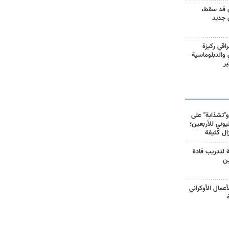
 قد سقط،
 جديد
راقي ركيزة
ي والدبلوماسية
ير
و"تشذابة" على
وني للأربعين؛
زال كثيفة
ة لتدريب قادة
ين
أعمال الأوكراني