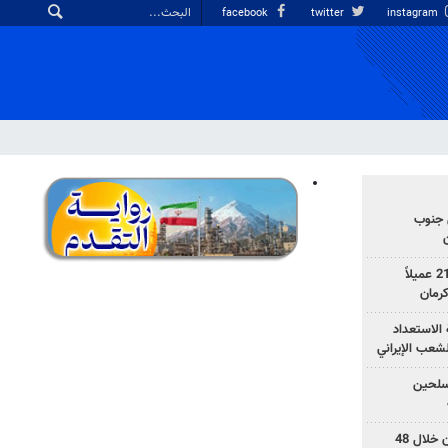
facebook
twitter
instagram
 جنوب
وزارة الأمن الإيرانية: اعتقال 21 عميلاً
الاستعداد
لشعب الإيراني
المسلحين
بزشكيان: خططوا لإسقاط إيران خلال 48