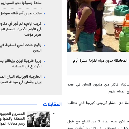
ساعة وسوقها نحو السيناريو 
حادث بحري آخر قبالة سواحل 
غريب آبادي: لم نُجرِ أي مفاو
في الأيام الأخيرة..المسار ال
هرمز مؤقت
وقوع حادث أمني لسفينة في
اليمن
المحافظة بدون مياه لقرابة عشرة أيام
وزيرا خارجية ايران وإيطاليا ي
الأوضاع في المنطقة
الخارجية الايرانية: البيان ال
إيران وعُمان في مرحلة الصياغ
نسانية، فاكثر من مليون انسان في هذه
 المياه عنهم.
ة مع انتشار فيروس كورونا التي تتطلب
المقابلات
المشروع الصهيو
المنطقة بأكملها و
ة، لكن هذه المرة، تزامن القطع مع طول
رسم معادلة الموا
كيا عبر الفصائل التي تدعمها أوقفت ضخ