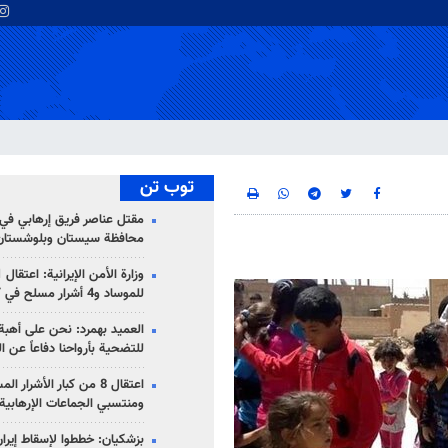
توب تن
مقتل عناصر فريق إرهابي في
محافظة سيستان وبلوشستان
للموساد و4 أشرار مسلح في كرمان
العميد بهمرد: نحن على أهبة 
للتضحية بأرواحنا دفاعاً عن ا
اعتقال 8 من كبار الأشرار 
ومنتسبي الجماعات الإرهابية