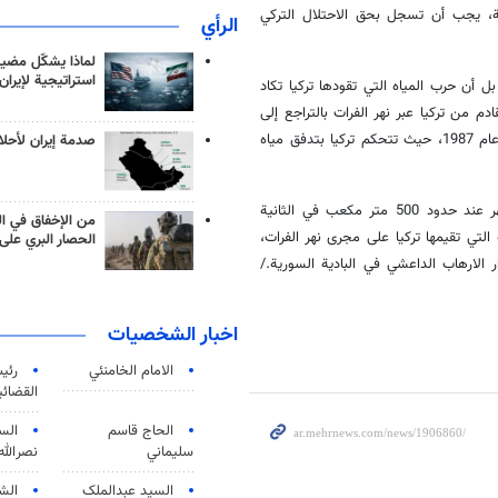
ة، يجب أن تسجل بحق الاحتلال التركي
الرأي
لماذا يشكّل مضيق
استراتيجية لإيران
 أن حرب المياه التي تقودها تركيا تكاد
ادم من تركيا عبر نهر الفرات بالتراجع إلى
أقل من ربع الكمية المنصوص عليها في الاتفاقية الموقعة بين دمشق وأنقرة عام 1987، حيث تتحكم تركيا بتدفق مياه
صدمة إيران لأحلام
مايعني مخالفة تركيا للإتفاق المذكور، والذي يقضي بالحفاظ على منسوب النهر عند حدود 500 متر مكعب في الثانية
من الإخفاق في ال
 التي تقيمها تركيا على مجرى نهر الفرات،
الحصار البري على 
 الارهاب الداعشي في البادية السورية./
اخبار الشخصيات
الامام الخامنئي
رئی
القضائی
الحاج قاسم
الس
سليماني
نصرالله
السید عبدالملک
الش