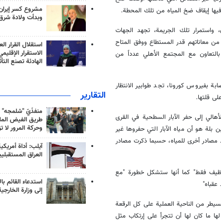
مشروع كسر إيران
وبدأت ولادة شرق
واستمرار تلك الجريمة، تجهد الجهات
 من معاناتهم قدر المستطاع ووفق المتاح
استقلال القرار الع
الاستقرار الإقليم
التعاون مع المجتمع الأهلي عدداً من
الهادئة تصنع التأث
ة بفيروس كورونا، تجد طوابير الانتظار
التقارير
ى قلتها.
منفذَيّ "شلمجه" 
لي إلى حفر الآبار السطحية في القرى
طريق الفيض الملي
وحركة المرور لا ت
 بلة هو أن مياه الآبار التي حفروها غير
مصادر أخرى للمياه، حسبما ذكرت مصادر
آيلب: أداة أمريكي
العراق المستقبلي
نظيف فقط" كما أنها ستشكل خطورة "مع
استدعاء القائم بال
 عقباه"
إلى وزارة الخارجية
يطر من الناحية العملية على كل الرقعة
ها ما كان لها أن تتجرأ على إرتكاب مثل