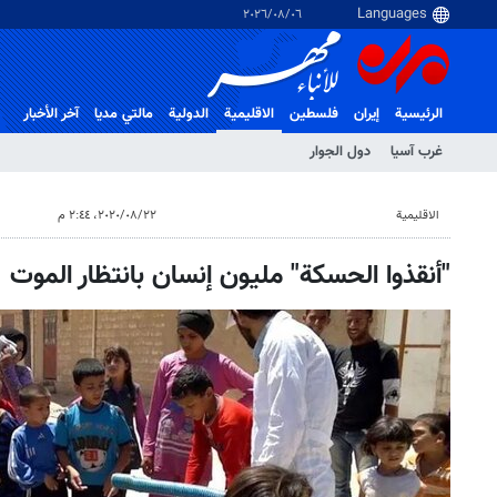
٠٦‏/٠٨‏/٢٠٢٦
الرئيسية
إيران
فلسطین
الاقلیمیة
الدولية
مالتي مدیا
آخر الأخبار
غرب آسیا
دول الجوار
الاقلیمیة
٢٢‏/٠٨‏/٢٠٢٠، ٢:٤٤ م
"أنقذوا الحسكة" مليون إنسان بانتظار الموت