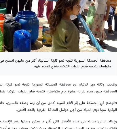
محافظة الحسكة السورية تتّجه نحو كارثة انسانية، أكثر من مليون انسان في 
متواصلة نتيجة قيام القوات التركية بقطع المياه عنهم.
وافادت وكالة مهر للانباء، ان محافظة الحسكة السورية تتجة نحو كارثة ا
المحافظة بدون مياه لقرابة عشرة ايام متواصلة، نتيجة قبام القوات التركية بقطع
فالوضع في الحسكة على إثر قطع المياه أعمق من أن يتم وصفه بالسيئ، خاص
الوقاية منها توفر المياه من أجل عوامل النظافة الفردية بالحد الأدنى.
وإعتاد الناس هناك على هذه الأفعال التي أقل ما يمكن وصفها بغير الإنساني
فترته بالتوازي مع حر الصيف وجائحة الكورونا، حيث ذكرت مصادر محلية أن تر