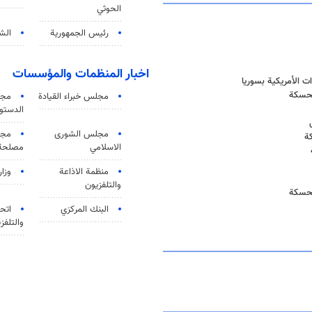
الحوثي
رئيس الجمهورية
الشي
اخبار المنظمات والمؤسسات
ت الأمريكية بسوريا
الحسكة
مجلس خبراء القيادة
مجل
الدستو
مجلس الشورى
مجم
ة
الاسلامي
مصلحة 
منظمة الاذاعة
وزار
والتلفزیون
لحسكة
البنك المركزي
اتحا
والتلفز