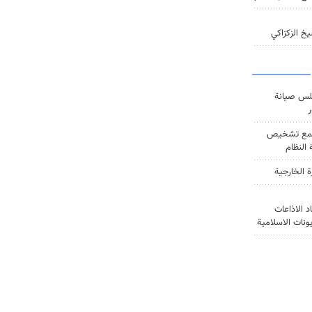
خ الزكزاكي
س صيانة
ر
ع تشخيص
النظام
ة الخارجية
د الاذاعات
يونات الاسلامية