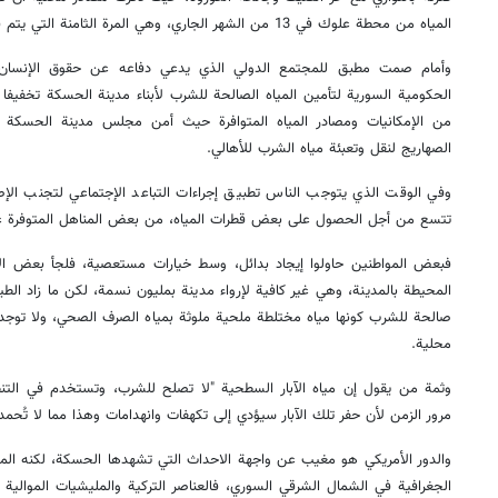
المياه من محطة علوك في 13 من الشهر الجاري، وهي المرة الثامنة التي يتم فيها إيقاف ضخ المياه من تلك المحطة.
وأمام صمت مطبق للمجتمع الدولي الذي يدعي دفاعه عن حقوق الإنسان، 
الحكومية السورية لتأمين المياه الصالحة للشرب لأبناء مدينة الحسكة تخفيفا
من الإمكانيات ومصادر المياه المتوافرة حيث أمن مجلس مدينة الحسكة ب
الصهاريج لنقل وتعبئة مياه الشرب للأهالي.
وفي الوقت الذي يتوجب الناس تطبيق إجراءات التباعد الإجتماعي لتجنب الإصاب
تتسع من أجل الحصول على بعض قطرات المياه، من بعض المناهل المتوفرة عل
فبعض المواطنين حاولوا إيجاد بدائل، وسط خيارات مستعصية، فلجأ بعض الأها
المحيطة بالمدينة، وهي غير كافية لإرواء مدينة بمليون نسمة، لكن ما زاد الطين
صالحة للشرب كونها مياه مختلطة ملحية ملوثة بمياه الصرف الصحي، ولا توجد 
محلية.
وثمة من يقول إن مياه الآبار السطحية "لا تصلح للشرب، وتستخدم في الت
مرور الزمن لأن حفر تلك الآبار سيؤدي إلى تكهفات وانهدامات وهذا مما لا تُحمد
والدور الأمريكي هو مغيب عن واجهة الاحداث التي تشهدها الحسكة، لكنه المس
الجغرافية في الشمال الشرقي السوري، فالعناصر التركية والمليشيات الموالية ل