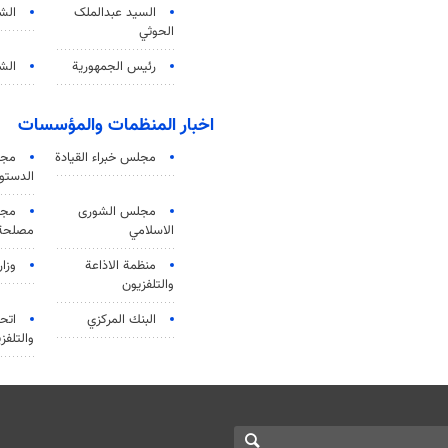
السید عبدالملک
الش
الحوثي
رئيس الجمهورية
الشي
اخبار المنظمات والمؤسسات
مجلس خبراء القيادة
مجل
الدستو
مجلس الشورى
مجم
الاسلامي
مصلحة 
منظمة الاذاعة
وزار
والتلفزیون
البنك المركزي
اتحا
والتلفز