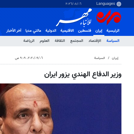
٠٦‏/٠٨‏/٢٠٢٦
الرئيسية
إيران
فلسطین
الاقلیمیة
الدولية
مالتي مدیا
آخر الأخبار
السياسة
الإقتصاد
المجتمع
الثقافة
العلوم
الرياضة
إيران
السياسة
٠٦‏/٠٩‏/٢٠٢٠، ٩:٠٩ ص
وزير الدفاع الهندي يزور ايران