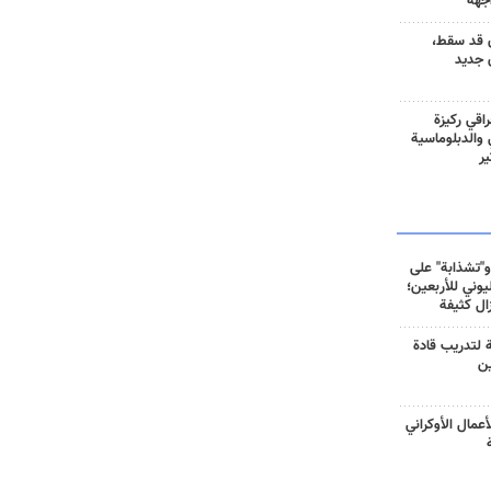
جهة
 قد سقط،
 جديد
راقي ركيزة
ي والدبلوماسية
ير
و"تشذابة" على
وني للأربعين؛
زال كثيفة
ة لتدريب قادة
ين
أعمال الأوكراني