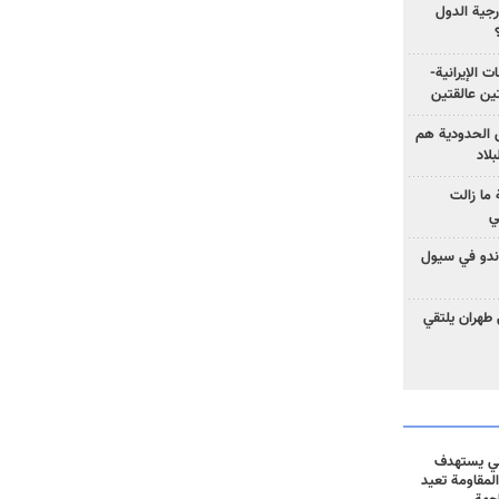
رجية الدول
ت الإيرانية-
ين عالقتين
ق الحدودية هم
لاد
ما زالت
ي
كوندو في سيول
 طهران يلتقي
ني يستهدف
المقاومة تعيد