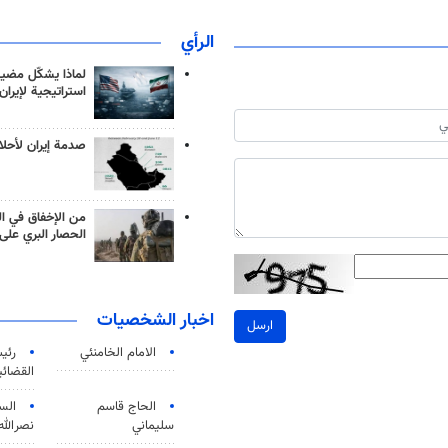
الرأي
لماذا يشكّل مضيق
استراتيجية لإيران
صدمة إيران لأحلام
من الإخفاق في ال
الحصار البري على 
اخبار الشخصيات
ارسل
الامام الخامنئي
رئی
القضائی
الحاج قاسم
الس
سليماني
نصرالله