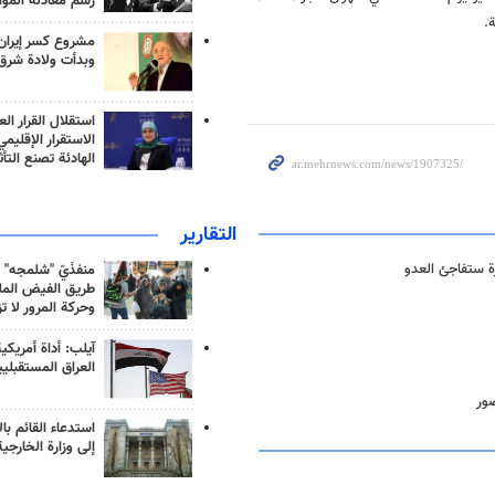
رسم معادلة الموا
.
مشروع كسر إيران
وبدأت ولادة شرق
استقلال القرار الع
الاستقرار الإقليم
الهادئة تصنع التأث
التقارير
رة ستفاجئ العدو
منفذَيّ "شلمجه" 
طريق الفيض الملي
وحركة المرور لا ت
آيلب: أداة أمريكي
العراق المستقبلي
صور
استدعاء القائم بال
إلى وزارة الخارجية