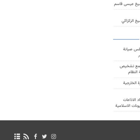
يخ عيسى قاسم
خ الزكزاكي
س صيانة
ر
ع تشخيص
النظام
ة الخارجية
د الاذاعات
يونات الاسلامية