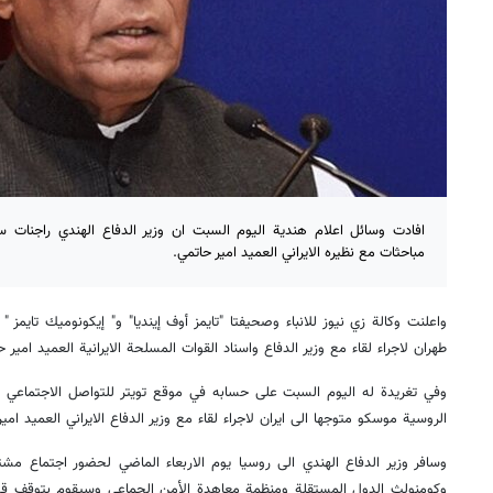
افادت وسائل اعلام هندية اليوم السبت ان وزير الدفاع الهندي راجنات سي
مباحثات مع نظيره الايراني العميد امير حاتمي.
واعلنت وكالة زي نيوز للانباء وصحيفتا "تايمز أوف إينديا" و" إيكونوميك تايمز "
طهران لاجراء لقاء مع وزير الدفاع واسناد القوات المسلحة الايرانية العميد امير ح
وفي تغريدة له اليوم السبت على حسابه في موقع تويتر للتواصل الاجتماعي كت
الروسية موسكو متوجها الى ايران لاجراء لقاء مع وزير الدفاع الايراني العميد امير
وسافر وزير الدفاع الهندي الى روسيا يوم الاربعاء الماضي لحضور اجتماع مشت
وكومنولث الدول المستقلة ومنظمة معاهدة الأمن الجماعي وسيقوم بتوقف قصير