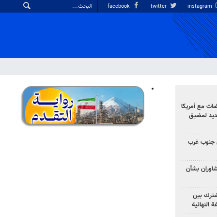
facebook
twitter
instagram
ضات مع أمريكا
جديد لمضيق
 جنوب غرب
تشاوران بشأن
مشترك بين
ة النهائية