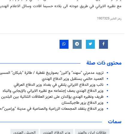
مع نظيره الايراني في طريق عودته الى بلاده حسبما افادت وسائل الاعلام الهندية
رمز الخبر
1907325
محتوى ذات صلة
تزويد مدمرتي "سهند" و"البرز" بصواريخ نقطية / طائرة "بليكان" المسي
العميد حاتمي يستقبل وزير الدفاع الهندي
نائب وزير الدفاع الايراني يلتقي في بغداد وزير الدفاع العراقي
وزير الدفاع الهندي يصف إجتماعه مع نظيره الايراني بالإيجابي والبناء
ظريف ونظيره الهندي يؤكدان على تعزيز العلاقات الثنائية بين البلدين
وزير الدفاع يزور طاجيكستان
وزير الدفاع يتفقد المجمعات الزراعية والصناعية في مدينة "ورامين"/
سمات
علاقات ايران والهند
وزير الدفاع الهندي
الجيش الهندي