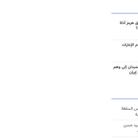
 هرمز أداة
؟
 الإمارات
ميدان إلى وهم
إيران
س السلطة
ة
يد حسن