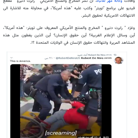
وافادت
وكالة مهر للأنباء
، أن نشر المخرج والمنتج الأمريكي " رابرت دنیرو " مقطع
فيديو على برنامج "تويتر" وكتب عليه "هذه أمريكا"، في محاولة منه للاشارة الى
الانتهاكات الامريكية لحقوق البشر.
وغرّد " رابرت دنیرو " المخرج والمنتج الأمريكي المعروف على تويتر: "هذه أمريكا"،
أين وسائل الإعلام الغربية؟ أين حقوق الإنسان؟ أين الذين يغطون مثل هذه
المشاهد المريرة وانتهاكات حقوق الإنسان في الولايات المتحدة ؟!.