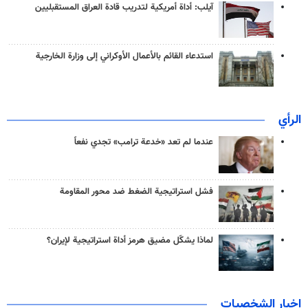
آيلب: أداة أمريكية لتدريب قادة العراق المستقبليين
استدعاء القائم بالأعمال الأوكراني إلى وزارة الخارجية
الرأي
عندما لم تعد «خدعة ترامب» تجدي نفعاً
فشل استراتيجية الضغط ضد محور المقاومة
لماذا يشكّل مضيق هرمز أداة استراتيجية لإيران؟
اخبار الشخصيات