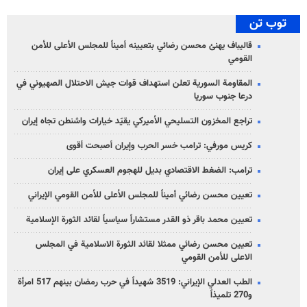
توب تن
قاليباف يهنئ محسن رضائي بتعيينه أميناً للمجلس الأعلى للأمن
القومي
المقاومة السورية تعلن استهداف قوات جيش الاحتلال الصهيوني في
درعا جنوب سوريا
تراجع المخزون التسليحي الأميركي يقيّد خيارات واشنطن تجاه إيران
كريس مورفي: ترامب خسر الحرب وإيران أصبحت أقوى
ترامب: الضغط الاقتصادي بديل للهجوم العسكري على إيران
تعيين محسن رضائي أميناً للمجلس الأعلى للأمن القومي الإيراني
تعيين محمد باقر ذو القدر مستشاراً سياسياً لقائد الثورة الإسلامية
تعيين محسن رضائي ممثلا لقائد الثورة الاسلامية في المجلس
الاعلى للأمن القومي
الطب العدلي الإيراني: 3519 شهيداً في حرب رمضان بينهم 517 امرأة
و270 تلميذاً