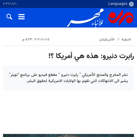
١٠‏/٠٨‏/٢٠٢٦
الدولية
الأمريكيتان
٠٥‏/١٠‏/٢٠٢٠، ٥:٢٣ م
رابرت دنیرو: هذه هي أمريكا ؟!
نشر المخرج والمنتج الأمريكي " رابرت دنیرو " مقطع فيديو على برنامج "تويتر"
يشير الى الانتهاكات التي تقوم بها الولايات الامريكية لحقوق البشر.