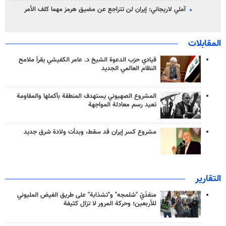
آملي لاريجاني: إيران لن تتراجع عن مضيق هرمز مهما كلف الأمر
المقابلات
قيادي حزب الدعوة الشيخ د. عامر الكفيشي يقرأ ملامح
النظام العالمي الجديد
المشروع الصهيوني يستهدف المنطقة بأكملها والمقاومة
تعيد رسم معادلة المواجهة
مشروع كسر إيران قد سقط، وبدأت ولادة شرق جديد
التقارير
منفذَيّ "شلمجه" و"تشذابة" على طريق الفيض المليوني
للأربعين؛ وحركة المرور لا تزال كثيفة