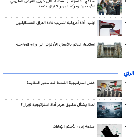
منفذَيّ "شلمجه" و"تشذابة" على طريق الفيض المليوني
للأربعين؛ وحركة المرور لا تزال كثيفة
آيلب: أداة أمريكية لتدريب قادة العراق المستقبليين
استدعاء القائم بالأعمال الأوكراني إلى وزارة الخارجية
الرأي
فشل استراتيجية الضغط ضد محور المقاومة
لماذا يشكّل مضيق هرمز أداة استراتيجية لإيران؟
صدمة إيران لأحلام الإمارات