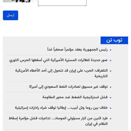
ارسل
توب تن
رئيس الجمهورية يعقد مؤتمراً صحفياً غداً
صور جديدة للطائرات المسيّرة الأميركية التي أسقطها الحرس الثوري
التلغراف: الحرب على إيران قد تتحول إلى أحد الأخطاء الأمريكية
التاريخية
توقف غير مسبوق لصادرات النفط السعودي إلى أميركا
فشل استراتيجية الضغط ضد محور المقاومة
خلاف بين روما وتل أبيب... إيطاليا توقف شراء رادارات إسرائيلية
طرد اثنين من كبار مسؤولي الموساد... تداعيات فشل مؤامرة إسقاط
النظام في إيران