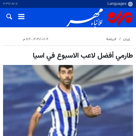
٠٨‏/٠٨‏/٢٠٢٦
إيران
الرياضة
٠٢‏/٠١‏/٢٠٢١، ٤:٢٠ م
طارمي أفضل لاعب الاسبوع في اسيا