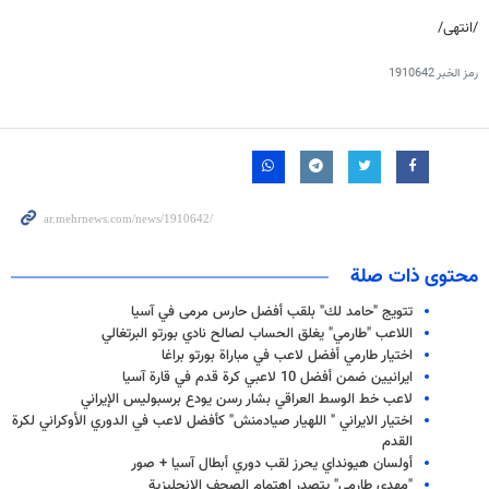
/انتهى/
رمز الخبر
1910642
محتوى ذات صلة
تتويج "حامد لك" بلقب أفضل حارس مرمى في آسيا
اللاعب "طارمي" يغلق الحساب لصالح نادي بورتو البرتغالي
اختيار طارمي أفضل لاعب في مباراة بورتو براغا
ايرانيين ضمن أفضل 10 لاعبي كرة قدم في قارة آسيا
لاعب خط الوسط العراقي بشار رسن يودع برسبوليس الإيراني
اختيار الايراني " اللهیار صیادمنش" كأفضل لاعب في الدوري الأوكراني لكرة
القدم
أولسان هيونداي يحرز لقب دوري أبطال آسيا + صور
"مهدي طارمي" يتصدر اهتمام الصحف الإنجليزية