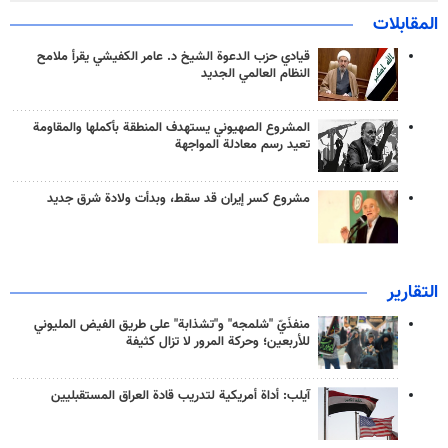
المقابلات
قيادي حزب الدعوة الشيخ د. عامر الكفيشي يقرأ ملامح
النظام العالمي الجديد
المشروع الصهيوني يستهدف المنطقة بأكملها والمقاومة
تعيد رسم معادلة المواجهة
مشروع كسر إيران قد سقط، وبدأت ولادة شرق جديد
التقارير
منفذَيّ "شلمجه" و"تشذابة" على طريق الفيض المليوني
للأربعين؛ وحركة المرور لا تزال كثيفة
آيلب: أداة أمريكية لتدريب قادة العراق المستقبليين