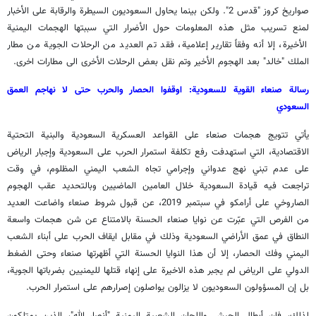
صواريخ كروز "قدس 2". ولكن بينما يحاول السعوديون السيطرة والرقابة على الأخبار
لمنع تسريب مثل هذه المعلومات حول الأضرار التي سببتها الهجمات اليمنية
الأخيرة، إلا أنه وفقاً تقارير إعلامية، فقد تم العديد من الرحلات الجوية من مطار
الملك "خالد" بعد الهجوم الأخير وتم نقل بعض الرحلات الأخرى الى مطارات اخرى.
رسالة صنعاء القوية للسعودية: اوقفوا الحصار والحرب حتى لا نهاجم العمق
السعودي
يأتي تتويج هجمات صنعاء على القواعد العسكرية السعودية والبنية التحتية
الاقتصادية، التي استهدفت رفع تكلفة استمرار الحرب على السعودية وإجبار الرياض
على عدم تبني نهج عدواني وإجرامي تجاه الشعب اليمني المظلوم، في وقت
تراجعت فيه قيادة السعودية خلال العامين الماضيين وبالتحديد عقب الهجوم
الصاروخي على أرامكو في سبتمبر 2019، عن قبول شروط صنعاء واضاعت العديد
من الفرص التي عبّرت عن نوايا صنعاء الحسنة بالامتناع عن شن هجمات واسعة
النطاق في عمق الأراضي السعودية وذلك في مقابل ايقاف الحرب على أبناء الشعب
اليمني وفك الحصار، إلا أن هذا النوايا الحسنة التي أظهرتها صنعاء وحتى الضغط
الدولي على الرياض لم يجبر هذه الاخيرة على إنهاء قتلها لليمنيين بضرباتها الجوية،
بل إن المسؤولون السعوديون لا يزالون يواصلون إصرارهم على استمرار الحرب.
لذلك، فإن أبطال الجيش واللجان الشعبية اليمنية "أنصار الله"، الذين يمتلكون