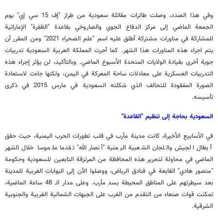
وفي هذا الصدد، وصلت طائرات مقاتلة سعودية من طراز "إف 15 سي إي" يوم
الجمعة الماضي إلى مركز الدفاع الجوي والصاروخي بقاعدة "الظفرة" الإماراتية
للمشاركة في مناورات مشتركة أطلق عليه اسم "علم الصحراء 2021" ومن المقرر أن
يتم اجراء هذه المناورات هذا الشهر. كما أجرت المملكة العربية السعودية تدريبات
جوية أخرى بقيادة الولايات المتحدة الأسبوع الماضي. وبالتأكيد، لن يؤثر إجراء هذه
التدريبات العسكرية على معادلات ساحة المعركة في اليمن، ولكنها جاءت لاستعادة
الصورة المفقودة للتحالف الذي شكلته السعودية في مارس 2015 في ذكرى
تأسيسه.
السعودية بحاجة إلى تنظيم "القاعدة"
في الأسابيع الأخيرة، كانت مدينة مأرب في قلب تطورات الحرب اليمنية، حيث حقق
أبطال الجيش واللجان الشعبية اليمنية "أنصار الله" تقدما ملموسا خلال الشهر
الماضي في محاولة لتحرير هذه المحافظة من المرتزقة التابعين للسعودية وحكومة
"منصور هادي" القابعة في فنادق الرياض، ووصلوا الآن إلى البوابات الغربية للمدينة
بعد سيطرتهم على المناطق المحيطة بسد مأرب. وعلى مدار الـ 48 ساعة الماضية،
تمكنت قوات صنعاء من التقدم من الغرب على الجبهات الشمالية الغربية والجنوبية
الشرقية.