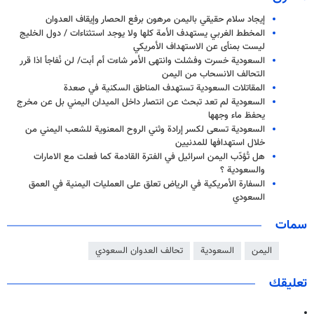
إيجاد سلام حقيقي باليمن مرهون برفع الحصار وإيقاف العدوان
المخطط الغربي يستهدف الأمة كلها ولا يوجد استثناءات / دول الخليج
ليست بمنأى عن الاستهداف الأمريكي
السعودية خسرت وفشلت وانتهى الأمر شاءت أم أبت/ لن نُفاجأ اذا قرر
التحالف الانسحاب من اليمن
المقاتلات السعودية تستهدف المناطق السكنية في صعدة
السعودية لم تعد تبحث عن انتصار داخل الميدان اليمني بل عن مخرج
يحفظ ماء وجهها
السعودية تسعى لكسر إرادة وثني الروح المعنوية للشعب اليمني من
خلال استهدافها للمدنيين
هل تُؤدّب اليمن اسرائيل في الفترة القادمة كما فعلت مع الامارات
والسعودية ؟
السفارة الأمريكية في الرياض تعلق على العمليات اليمنية في العمق
السعودي
سمات
اليمن
السعودية
تحالف العدوان السعودي
تعليقك