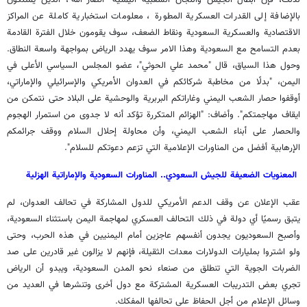
بالإضافة إلى القدرات العسكرية المطورة ، معلومات استخبارية كاملة عن المراكز
الاقتصادية والعسكرية السعودية ونقاط الضعف، سوف يقومون خلال الفترة القادمة
بعدم التسامح مع السعودية وهذا الامر سوف يهدد الرياض بمواجهة واسعة النطاق.
وحول هذا السياق، قال "محمد علي الحوثي"، عضو المجلس السياسي الأعلى في
اليمن، "بدلًا من مخاطبة شركائكم في العدوان الأمريكي والإسرائيلي والإماراتي،
أوقفوا حصار الشعب اليمني وغاراتكم البربرية والوحشية على البلاد حتى نتمكن من
ايقاف مهاجمتكم". وأضاف: "الهزائم المتكررة تؤكد أنه لا جدوى من استمرار الهجوم
والحصار على أبناء الشعب اليمني، وأن محاولة إحلال السلام ووقف جرائمكم
الإرهابية أفضل من المناورات الإعلامية التي تزعم دعوتكم للسلام".
المعنويات الضعيفة للجيش السعودي.. المناورات السعودية والإماراتية الهزلية
عقب الإعلان عن وقف الدعم الأمريكي للدول المشاركة في تحالف العدوان، لم
يتبق رسميًا أي دولة في ذلك التحالف العسكري لمهاجمة اليمن باستثناء السعودية،
وأصبح السعوديون يجدون أنفسهم عاجزين أمام اليمنيين في هذه الحرب، وحتى
ولو اشتروا بمليارات الدولارات معدات الثقيلة، فإنهم لا يزالون غير قادرين على صد
الضربات الجوية التي تنطلق من صنعاء نحو المدن السعودية، ويبدو أن الرياض
تجري بعض التدريبات العسكرية المشتركة مع دول أخرى وتنشرها في العديد من
وسائل الإعلام من أجل الحفاظ على تحالفها المفكك.