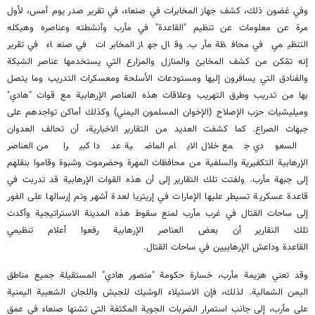
وفي غضون ذلك، كشف جهاز المخابرات في صنعاء، في تقرير صدر يوم أمس، لأول
مرة عن معلومات عن تنظيم "القاعدة" في مأرب وأنشطته وعناصره وهيكله
التنظيمي في محافظة مأرب. وقال جهاز المخابرات في صنعاء في تقرير
إنه تمّكن من كشف المخابئ والمنازل والمزارع التي يستخدمها عناصر الشبكة
والفنادق التي يسافرون إليها ومستودعات الأسلحة ومعسكرات التدريب وما يتصل
بها من تدريب وطرق التهريب وعلاقات هذه العناصر الإرهابية مع قوات "هادي"
وميليشيات حزب الإصلاح (الإخوان المسلمون اليمني) وكذلك أماكن تواجدهم على
جبهات الصراع. كما كشفت العديد من التقارير الاخبارية، أن تحالف العدوان
السعودي جمع خلال الايام الماضية عددا كبيرا من العناصر
الإرهابية التكفيرية والسلفية من محافظات المهرة وحضرموت وشبوة وقاموا بنقلهم
إلى جبهة مأرب. ولفتت تلك التقارير إلى أن هذه القوات الإرهابية قد تدربت في
قاعدة عسكرية تسيطر عليها الإمارات في إريتريا لعدة أشهر وتم إرسالها على الفور
إلى ساحات القتال في غرب مأرب لمنع سقوط هذه المدينة الاستراتيجية وأكدت
تلك التقارير أن بعض العناصر الإرهابية رفعوا أعلام تنظيمي
القاعدة وداعش الإرهابيين في ساحات القتال.
وقد تعني هزيمة مأرب، خسارة حكومة "منصور هادي" المستقيلة جميع مناطق
اليمن الشمالية. لذلك، فإن الاستيلاء الوشيك للجيش واللجان الشعبية اليمنية
على مأرب، إلى جانب استمرار الضربات الجوية المكثفة التي تشنها صنعاء في عمق