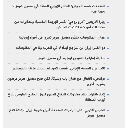
المتحدث باسم الجيش: النظام الإيراني السائد في مضيق هرمز لا
رجعة فيه
زيارة الأربعين "درع روحي" لكسر الهزيمة النفسية وتحذيرات من
مخططات أمريكية لتفتيت الجيش
عُمان: المفاوضات بشأن مضيق هرمز تجري في أجواء إيجابية
ذو القدر: إيران لن تتراجع أبداً؛ لا في الحرب ولا في المفاوضات
سفينة إماراتية تتعرض لهجوم في مضيق هرمز
نائب وزير الصحة الإيراني: قصف لامِرد تمّ بقنابل ملوّثة بالفوسفور
عراقجي: الاتفاق مع عُمان بات وشيكاً، لكن فتح مضيق هرمز مرهون
بشروط أخرى
إنذار باقتراب نفاد مخزونات الدفاع الجوي لدول الخليج الفارسي يقرع
أبواب المنطقة
الحرس الثوري: على الولايات المتحدة قبول شروط إيران لإعادة فتح
مضيق هرمز