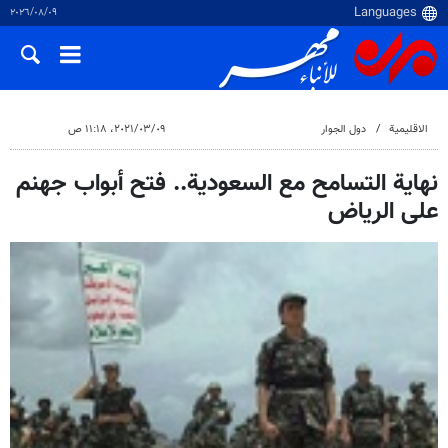
٠٩‏/٠٨‏/٢٠٢٦
الاقلیمیة
دول الجوار
٠٩‏/٠٣‏/٢٠٢١، ١١:١٨ ص
نهاية التسامح مع السعودية.. فتح أبواب جهنم
على الرياض