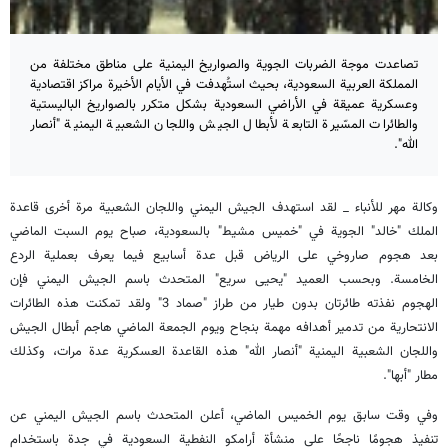
تصاعدت موجة الضربات الجوية والصواريخ اليمنية على مناطق مختلفة من
المملكة العربية السعودية، بحيث استُهدفت في الأيام الأخيرة مراكز اقتصادية
وعسكرية عميقة في الأراضي السعودية بشكل متكرر بالصواريخ الباليستية
والطائرات المسّيرة التابعة لأبطال الجيش واللجان الشعبية اليمنية "أنصار
الله".
وکالة مهر للأنباء _ لقد استهدف الجيش اليمني واللجان الشعبية مرة أخرى قاعدة
الملك "خالد" الجوية في "خميس مشيط" بالسعودية، صباح يوم السبت الماضي
بعد هجوم صاروخي على الرياض قبل عدة أسابيع فيما يعرف بعملية الردع
الخامسة. وبحسب العميد "يحيى سريع" المتحدث باسم الجيش اليمني فإن
الهجوم نفذته طائرتان بدون طيار من طراز "صماد 3" ولقد تمكنت هذه الطائرات
الانتحارية من تدمير أهدافه مهمة بنجاح ويوم الجمعة الماضي هاجم أبطال الجيش
واللجان الشعبية اليمنية "أنصار الله" هذه القاعدة العسكرية عدة مرات، وكذلك
مطار "أبها".
وفي وقت سابق يوم الخميس الماضي، أعلن المتحدث باسم الجيش اليمني عن
تنفيذ هجومًا ناجحًا على منشأة أرامكو النفطية السعودية في جدة باستخدام