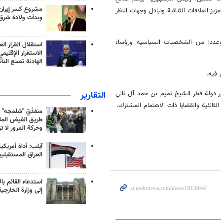
مشروع كسر إيران
 العلاقات الثنائية وتبادل وجهات النظر
وبدأت ولادة شرق
وعددا من الشخصيات السياسية ورؤساء
استقلال القرار الع
الاستقرار الإقليم
الهادئة تصنع التأث
 فيه.
التقارير
مير دولة قطر الشيخ تميم بن حمد آل ثاني
ثانئية والقضايا ذات الاهتمام المشترك.
منفذَيّ "شلمجه" 
طريق الفيض الملي
وحركة المرور لا ت
آيلب: أداة أمريكي
العراق المستقبلي
استدعاء القائم بال
إلى وزارة الخارجية