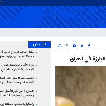
توب تن
مقتل عناصر فريق إرهابي في
محافظة سيستان وبلوشستان
ارزة في العراق
للموساد و4 أشرار مسلح في كرمان
العميد بهمرد: نحن على أهبة 
للتضحية بأرواحنا دفاعاً عن ا
اعتقال 8 من كبار الأشرار 
ومنتسبي الجماعات الإرهابية