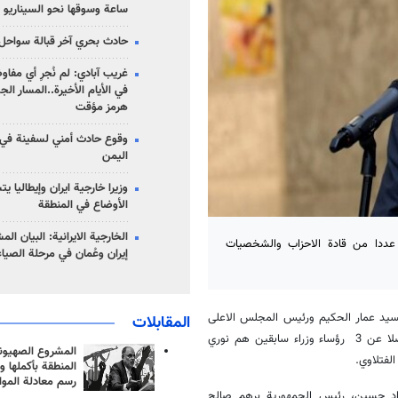
ساعة وسوقها نحو السيناريو 
حادث بحري آخر قبالة سواحل 
غريب آبادي: لم نُجرِ أي مفاو
في الأيام الأخيرة..المسار ال
هرمز مؤقت
وقوع حادث أمني لسفينة في
اليمن
وزيرا خارجية ايران وإيطاليا ي
الأوضاع في المنطقة
الخارجية الايرانية: البيان ال
ن عددا من قادة الاحزاب والشخصيات
إيران وعُمان في مرحلة الصياغ
لسيد عمار الحكيم ورئيس المجلس الاعلى
المقابلات
الاسلامي العراقي الشيخ همام حمودي ورئيس تحالف الفتح هادي العامري فضلا عن 3 رؤساء وزراء سابقين هم نوري
المشروع الصهيو
لفتلاوي.
المنطقة بأكملها و
رسم معادلة الموا
فؤاد حسين، رئيس الجمهورية برهم صالح