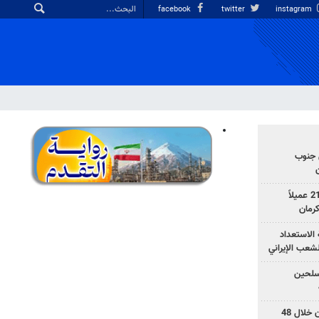
facebook
twitter
instagram
 جنوب
وزارة الأمن الإيرانية: اعتقال 21 عميلاً
الاستعداد
لشعب الإيراني
المسلحين
بزشكيان: خططوا لإسقاط إيران خلال 48