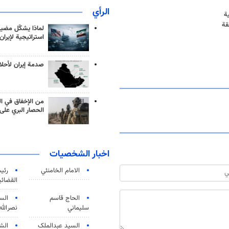
الرأي
ة
قة
لماذا يشكّل مضيق
استراتيجية لإيران
صدمة إيران لأحلام
من الإخفاق في ال
الحصار البري على 
اخبار الشخصيات
الامام الخامنئي
رئی
القضائی
الحاج قاسم
الس
سليماني
نصرالله
السید عبدالملک
الش