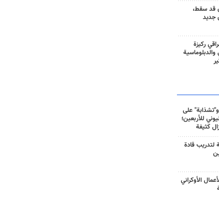
 قد سقط،
 جديد
راقي ركيزة
ي والدبلوماسية
ير
و"تشذابة" على
وني للأربعين؛
زال كثيفة
ة لتدريب قادة
ين
أعمال الأوكراني