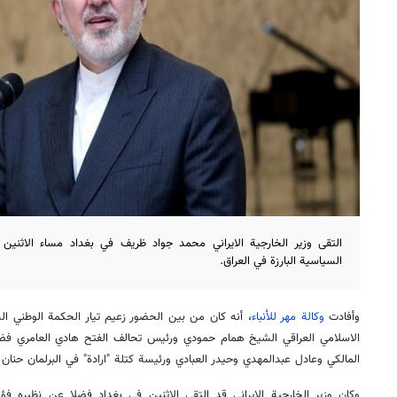
التقى وزير الخارجية الايراني محمد جواد ظريف في بغداد مساء الاثني
السياسية البارزة في العراق.
وأفادت
وكالة مهر للأنباء
، أنه كان من بين الحضور زعيم تيار الحكمة الوطني ا
المالكي وعادل عبدالمهدي وحيدر العبادي ورئيسة كتلة "ارادة" في البرلمان حنان ا
وكان وزير الخارجية الايراني قد التقى الاثنين في بغداد فضلا عن نظيره 