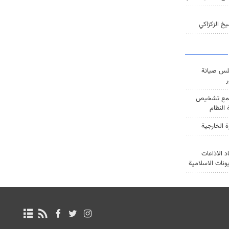
خ الزكزاكي
س صيانة
ر
ع تشخيص
النظام
ة الخارجية
د الاذاعات
يونات الاسلامية