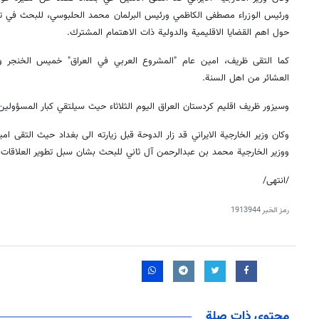
ورئيس الوزراء مصطفى الكاظمي ورئيس البرلمان محمد الحلبوسي، للبحث في تعزيز
حول اهم القضايا الاقليمية والدولية ذات الاهتمام المشترك.
كما التقى ظريف، امين عام "المشروع العربي في العراق" خميس الخنجر 
العشائر من اهل السنة.
وسيزور ظريف اقليم كردستان العراق اليوم الثلاثاء حيث سيلتقي كبار المسؤولين
وكان وزير الخارجية الايراني قد زار الدوحة قبل زيارته الى بغداد حيث التقى ا
ووزير الخارجية محمد بن عبدالرحمن آل ثاني للبحث بشان سبل تطوير العلاقات ال
/انتهى/
رمز الخبر
1913944
محتوى ذات صلة