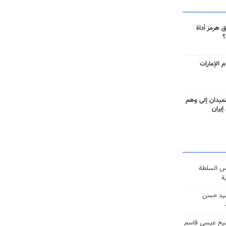
 هرمز أداة
؟
 الإمارات
ميدان إلى وهم
إيران
س السلطة
ة
يد حسن
يخ عيسى قاسم