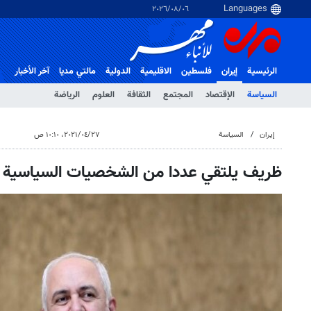
٠٦‏/٠٨‏/٢٠٢٦
الرئيسية
إيران
فلسطین
الاقلیمیة
الدولية
مالتي مدیا
آخر الأخبار
السياسة
الإقتصاد
المجتمع
الثقافة
العلوم
الرياضة
إيران
السياسة
٢٧‏/٠٤‏/٢٠٢١، ١٠:١٠ ص
ظريف يلتقي عددا من الشخصيات السياسية الب