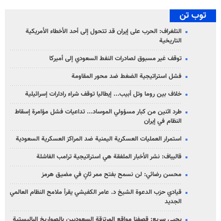
توب تن
التلغراف: الحرب على إيران قد تتحول إلى أحد الأخطاء الأمريكية
التاريخية
توقف غير مسبوق لصادرات النفط السعودي إلى أميركا
فشل استراتيجية الضغط ضد محور المقاومة
خلاف بين روما وتل أبيب... إيطاليا توقف شراء رادارات إسرائيلية
طرد اثنين من كبار مسؤولي الموساد... تداعيات فشل مؤامرة إسقاط
النظام في إيران
استمرار العمليات العسكرية اليمنية ضد المراكز العسكرية السعودية
قاليباف: نشر الأخبار الملفقة هي استراتيجية ترامب الفاشلة
محسن رضائي: لن نسمح بفتح ممر ثانٍ في مضيق هرمز
قيادي حزب الدعوة الشيخ د. عامر الكفيشي يقرأ ملامح النظام العالمي
الجديد
يحيى سريع: قصفنا مواقع المرتزقة السعوديين بالصواريخ الباليستية