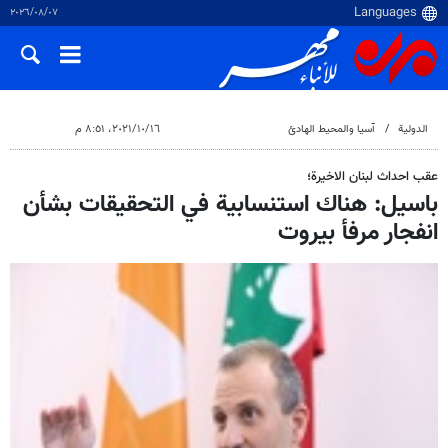
٠٧‏/٠٨‏/٢٠٢٦
الدولية
آسيا والمحيط الهادئ
١٦‏/١٠‏/٢٠٢١، ٨:٥١ م
عقب احداث لبنان الاخيرة؛
باسيل: هناك استنسابية في التحقيقات بشأن
انفجار مرفأ بيروت