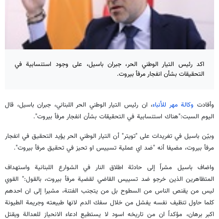
اكد رئيس التيار الوطني الحر، جبران باسيل، على وجود استنسابية في
التحقيقات بشأن انفجار مرفأ بيروت.
وأفادت
وكالة مهر للأنباء
، ان رئيس التيار الوطني الحر اللبناني، جبران باسيل، قال
اليوم السبت:"هناك استنسابية في التحقيقات بشأن انفجار مرفأ بيروت".
وبيّن باسيل في تغريدات على "تويتر" أن التيار الوطني الحر يؤيد التحقيق في انفجار
مرفأ بيروت، مضيفا أنه "ضد اي عملية تسييس او تحيز في تحقيق مرفأ بيروت".
واضاف باسيل مشراً إلى حادثة اطلاق النار في الشوارع اللبنانية واستهداف
المتظاهرين الذين خرجو ضد تسييس القاضي لقضية مرفأ بيروت، بالقول:" القوي
ليس من يقنص الناس من السطوح بل من يتجنب الفتنة، مشيرا إلى ان احدهم
كلما حاول تنظيف نفسه يفشل من خلال سفك الدم لانها طبيعته وجريمة الطيونة
اكبر برهان، مؤكداً ان من تاريخه اسود لا يستطيع ادعاء الانحياز للعدالة ويقتل