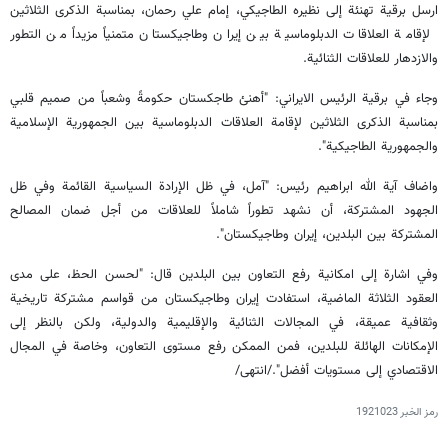
ارسل برقية تهنئة إلى نظيره الطاجيكي، إمام علي رحمان، بمناسبة الذكرى الثلاثين
لإقامة العلاقات الدبلوماسية بين إيران وطاجيكستان متمنياً مزيداً من التطور
والازدهار للعلاقات الثنائية.
وجاء في برقية الرئيس الايراني: "أهنئ طاجكستان حكومةً وشعباً من صميم قلبي
بمناسبة الذكرى الثلاثين لإقامة العلاقات الدبلوماسية بين الجمهورية الإسلامية
والجمهورية الطاجيكية".
واضاف آية الله ابراهيم رئيس: "آمل، في ظل الإرادة السياسية القائمة وفي ظل
الجهود المشتركة، أن نشهد تطوراً شاملاً للعلاقات من أجل ضمان المصالح
المشتركة بين البلدين، إيران وطاجيكستان".
وفي اشارة إلى امكانية رفع التعاون بين البلدين قال: "لحسن الحظ، على مدى
العقود الثلاثة الماضية، استفادت إيران وطاجيكستان من قواسم مشتركة تاريخية
وثقافية عميقة، في المجالات الثنائية والإقليمية والدولية، ولكن بالنظر إلى
الإمكانات الهائلة للبلدين، فمن الممكن رفع مستوى التعاون، وخاصة في المجال
الاقتصادي إلى مستويات أفضل"./انتهى/
رمز الخبر
1921023