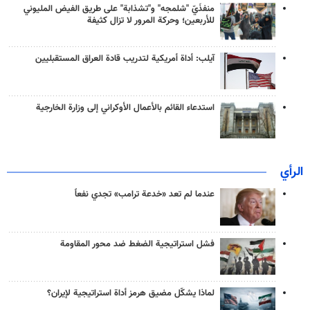
منفذَيّ "شلمجه" و"تشذابة" على طريق الفيض المليوني
للأربعين؛ وحركة المرور لا تزال كثيفة
آيلب: أداة أمريكية لتدريب قادة العراق المستقبليين
استدعاء القائم بالأعمال الأوكراني إلى وزارة الخارجية
الرأي
عندما لم تعد «خدعة ترامب» تجدي نفعاً
فشل استراتيجية الضغط ضد محور المقاومة
لماذا يشكّل مضيق هرمز أداة استراتيجية لإيران؟