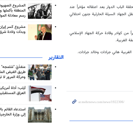
المشروع الصهيو
قة الباب الدوار بعد اعتقاله مؤخراً عند
المنطقة بأكملها و
 الجهاد السيلة الحارثية جنون احتلالي
رسم معادلة الموا
مشروع كسر إيران
وبدأت ولادة شرق
اً من كوادر وقادة حركة الجهاد الإسلامي
ة الغربية.
لغربية هاني جرادات وخالد جرادات.
التقارير
منفذَيّ "شلمجه" 
طريق الفيض الملي
وحركة المرور لا ت
آيلب: أداة أمريكي
العراق المستقبلي
استدعاء القائم بال
إلى وزارة الخارجية