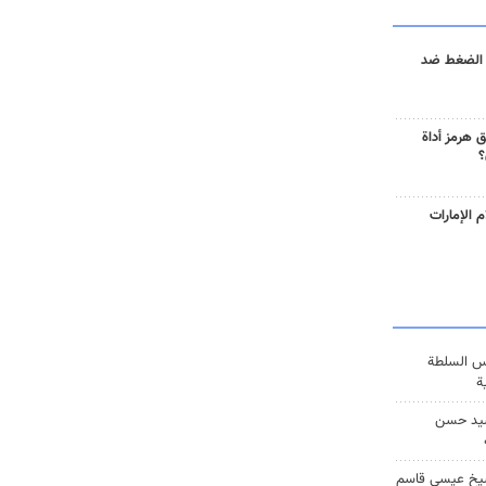
 الضغط ضد
 هرمز أداة
؟
 الإمارات
س السلطة
ة
يد حسن
يخ عيسى قاسم