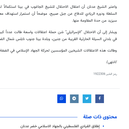
واعتبر الشيخ عدنان أن اعتقال الاحتلال للشيخ الجاغوب في بيتا استكمالاً لحل
السلطة ودوره الريادي للدفاع عن جبل صبيح، موضحاً أن استمرار استهداف معقل
سيزيد من حدة المقاومة منها.
ويشار إلى أن الاحتلال "الإسرائيلي" شن حملة اعتقالات واسعة طالت عدداً كبير
في بلدتي السيلة الحارثية القريبة من جنين، وبلدة بيتا جنوب نابلس شمال الضف
وطالت هذه الاعتقالات الشيخين المؤسسين لحركة الجهاد الإسلامي في الضفة ا
/انتهى/
رمز الخبر
1922306
محتوى ذات صلة
إطلاق القيادي الفلسطيني بالجهاد الاسلامي خضر عدنان