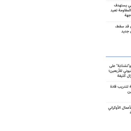
ني يستهدف
المقاومة تعيد
جهة
 قد سقط،
 جديد
و"تشذابة" على
وني للأربعين؛
زال كثيفة
ة لتدريب قادة
ين
أعمال الأوكراني