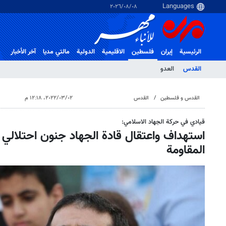
٠٨‏/٠٨‏/٢٠٢٦
الرئيسية
إيران
فلسطین
الاقلیمیة
الدولية
مالتي مدیا
آخر الأخبار
القدس
العدو
القدس و فلسطین
القدس
٠٢‏/٠٣‏/٢٠٢٢، ١٢:١٨ م
قیادي في حركة الجهاد الاسلامي:
استهداف واعتقال قادة الجهاد جنون احتلالي
المقاومة