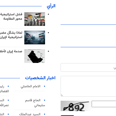
الرأي
فشل استراتيجية
محور المقاومة
لماذا يشكّل مضيق
استراتيجية لإيران
صدمة إيران لأحلام
اخبار الشخصيات
الامام الخامنئي
رئی
القضائی
الحاج قاسم
الس
سليماني
نصرالله
السید عبدالملک
الش