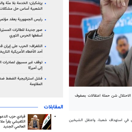
پزشکیان: الخدمة بلا منّة وال
الشعبية أساس حل مشكلات ا
رئيس الجمهورية يعقد مؤتمراً 
صور جديدة للطائرات المسيّرة 
أسقطها الحرس الثوري
التلغراف: الحرب على إيران ق
أحد الأخطاء الأمريكية التاريخ
توقف غير مسبوق لصادرات ال
إلى أميركا
فشل استراتيجية الضغط ضد
المقاومة
حرر الشيخ خضر عدنان اليوم الأربعاء 2 مارس 2022 : "إن الاحتلال شن حملة اعتقالات بصفوف
المقابلات
قيادي حزب الدعوة
دى في استهداف شعبنا، واعتقل الشيخين
الكفيشي يقرأ ملا
العالمي الجديد