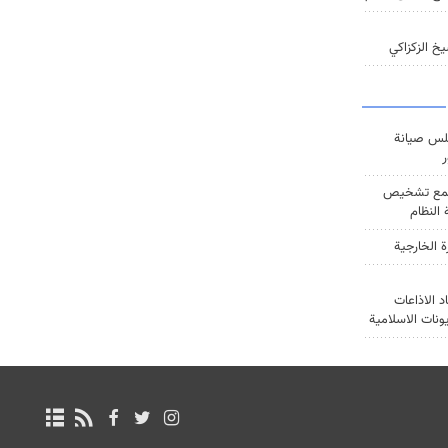
خ الزكزاكي
س صيانة
ر
ع تشخيص
النظام
ة الخارجية
د الاذاعات
يونات الاسلامية