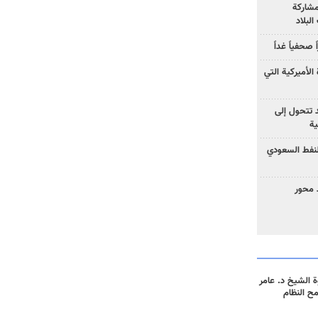
مشاركة
لبلاد
صحفياً غداً
الأميركية التي
د تتحول إلى
ية
نفط السعودي
 محور
 الشيخ د. عامر
مح النظام