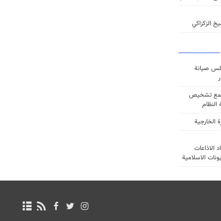
خ الزكزاكي
س صيانة
ر
ع تشخيص
النظام
ة الخارجية
د الاذاعات
يونات الاسلامية