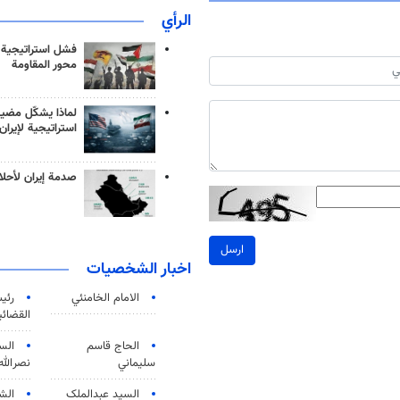
الرأي
فشل استراتيجية
محور المقاومة
لماذا يشكّل مضيق
استراتيجية لإيران
صدمة إيران لأحلام
ارسل
اخبار الشخصيات
الامام الخامنئي
رئی
القضائی
الحاج قاسم
الس
سليماني
نصرالله
السید عبدالملک
الش