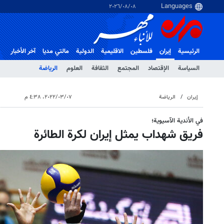
٠٨‏/٠٨‏/٢٠٢٦
الرئيسية
إيران
فلسطین
الاقلیمیة
الدولية
مالتي مدیا
آخر الأخبار
السياسة
الإقتصاد
المجتمع
الثقافة
العلوم
الرياضة
إيران
الرياضة
٠٧‏/٠٣‏/٢٠٢٢، ٤:٣٨ م
في الأندية الآسيوية؛
فريق شهداب يمثل إيران لكرة الطائرة