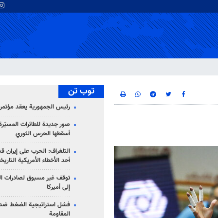
توب تن
رئيس الجمهورية يعقد مؤتمراً 
صور جديدة للطائرات المسيّرة 
أسقطها الحرس الثوري
التلغراف: الحرب على إيران ق
أحد الأخطاء الأمريكية التاريخ
توقف غير مسبوق لصادرات ال
إلى أميركا
فشل استراتيجية الضغط ضد
المقاومة