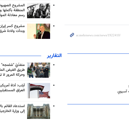
المشروع الصهيو
المنطقة بأكملها و
رسم معادلة الموا
مشروع كسر إيران
وبدأت ولادة شرق
التقارير
منفذَيّ "شلمجه" 
طريق الفيض الملي
وحركة المرور لا ت
آيلب: أداة أمريكي
العراق المستقبلي
ب آسيوي
استدعاء القائم بال
إلى وزارة الخارجية