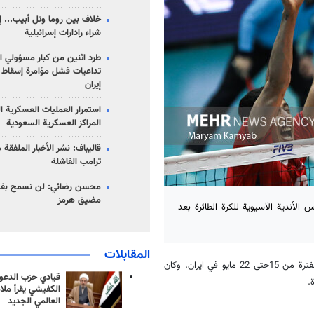
خلاف بين روما وتل أبيب... إ
شراء رادارات إسرائيلية
طرد اثنين من كبار مسؤولي ال
تداعيات فشل مؤامرة إسقاط ا
إيران
استمرار العمليات العسكرية ا
المراكز العسكرية السعودية
قاليباف: نشر الأخبار الملفقة
ترامب الفاشلة
محسن رضائي: لن نسمح بفتح
مضيق هرمز
الأندية الآسيوية للكرة الطائرة بعد
المقابلات
، انه ستقام بطولة الأندية الآسيوية للكرة الطائرة في الفترة من 15حتى 22 مايو في ايران. وکان
قيادي حزب الدعوة
.
الكفيشي يقرأ ملا
العالمي الجديد