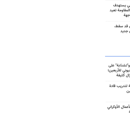
ني يستهدف
المقاومة تعيد
جهة
 قد سقط،
 جديد
و"تشذابة" على
وني للأربعين؛
زال كثيفة
ة لتدريب قادة
ين
أعمال الأوكراني