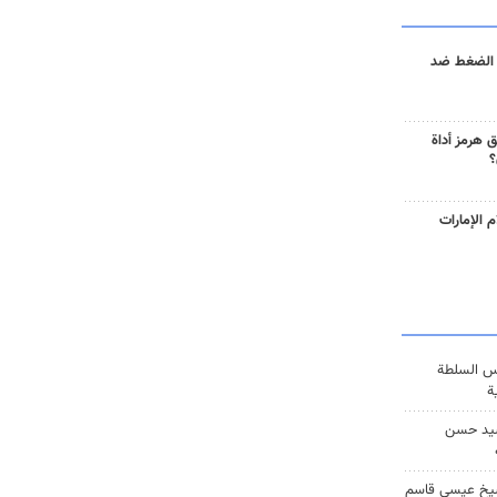
 الضغط ضد
 هرمز أداة
؟
 الإمارات
س السلطة
ة
يد حسن
يخ عيسى قاسم