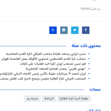
رمز الخبر
1922410
محتوى ذات صلة
مدرب ايراني يستعد لقيادة منتخب العراقي لكرة القدم الخماسية
منتخب كرة القدم الفلسطيني لمبتوري الأطراف يصل العاصمة طهران
فوز ثمین لمنتخب إيران لكرة اليد للفتيات على تايلاند
"مهدي طارمي" يتصدر اهتمام الصحف الإنجليزية
ايران تحصد 9 ميداليات ملونة بكأس رئيس الاتحاد الدولي للتايكواندو
المنتخب الايراني لكرة الطائرة جلوس يترشح لاحراز لقب افضل منتخ
سمات
بطولة آسيا لكرة الطائرة
الرياضة
مدينة يزد