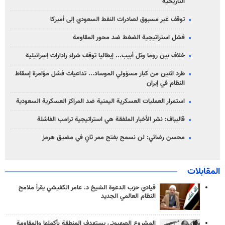
التاريخية
توقف غير مسبوق لصادرات النفط السعودي إلى أميركا
فشل استراتيجية الضغط ضد محور المقاومة
خلاف بين روما وتل أبيب... إيطاليا توقف شراء رادارات إسرائيلية
طرد اثنين من كبار مسؤولي الموساد... تداعيات فشل مؤامرة إسقاط
النظام في إيران
استمرار العمليات العسكرية اليمنية ضد المراكز العسكرية السعودية
قاليباف: نشر الأخبار الملفقة هي استراتيجية ترامب الفاشلة
محسن رضائي: لن نسمح بفتح ممر ثانٍ في مضيق هرمز
المقابلات
قيادي حزب الدعوة الشيخ د. عامر الكفيشي يقرأ ملامح
النظام العالمي الجديد
المشروع الصهيوني يستهدف المنطقة بأكملها والمقاومة