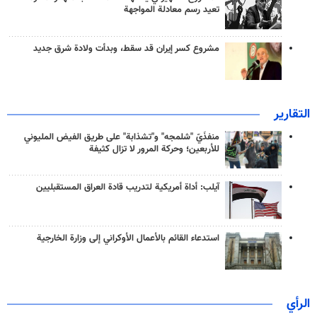
تعيد رسم معادلة المواجهة
مشروع كسر إيران قد سقط، وبدأت ولادة شرق جديد
التقارير
منفذَيّ "شلمجه" و"تشذابة" على طريق الفيض المليوني
للأربعين؛ وحركة المرور لا تزال كثيفة
آيلب: أداة أمريكية لتدريب قادة العراق المستقبليين
استدعاء القائم بالأعمال الأوكراني إلى وزارة الخارجية
الرأي