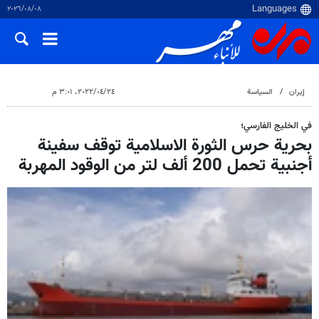
٠٨‏/٠٨‏/٢٠٢٦
إيران
السياسة
٢٤‏/٠٤‏/٢٠٢٢، ٣:٠١ م
في الخليج الفارسي؛
بحرية حرس الثورة الاسلامية توقف سفينة
أجنبية تحمل 200 ألف لتر من الوقود المهربة