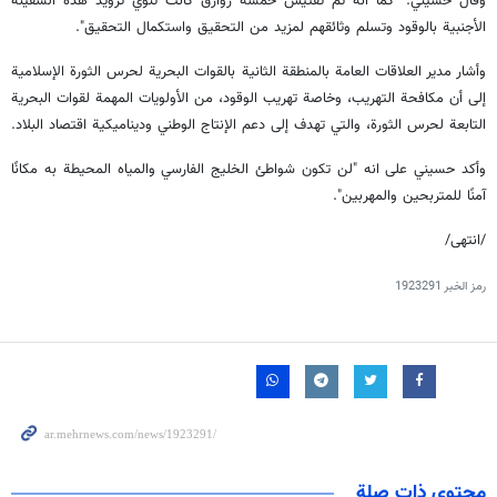
وقال حسيني: "كما انه تم تفتيش خمسة زوارق كانت تنوي تزويد هذه السفينة
الأجنبية بالوقود وتسلم وثائقهم لمزيد من التحقيق واستكمال التحقيق".
وأشار مدير العلاقات العامة بالمنطقة الثانية بالقوات البحرية لحرس الثورة الإسلامية
إلى أن مكافحة التهريب، وخاصة تهريب الوقود، من الأولويات المهمة لقوات البحرية
التابعة لحرس الثورة، والتي تهدف إلى دعم الإنتاج الوطني وديناميكية اقتصاد البلاد.
وأكد حسيني على انه "لن تكون شواطئ الخليج الفارسي والمياه المحيطة به مكانًا
آمنًا للمتربحين والمهربين".
/انتهى/
رمز الخبر
1923291
محتوى ذات صلة