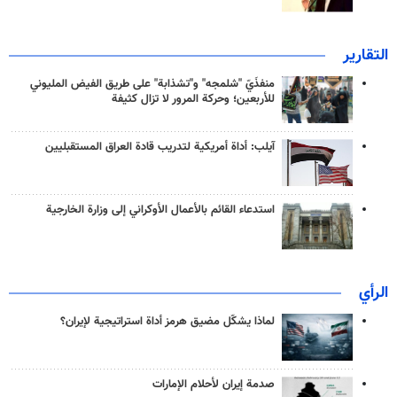
التقارير
منفذَيّ "شلمجه" و"تشذابة" على طريق الفيض المليوني
للأربعين؛ وحركة المرور لا تزال كثيفة
آيلب: أداة أمريكية لتدريب قادة العراق المستقبليين
استدعاء القائم بالأعمال الأوكراني إلى وزارة الخارجية
الرأي
لماذا يشكّل مضيق هرمز أداة استراتيجية لإيران؟
صدمة إيران لأحلام الإمارات