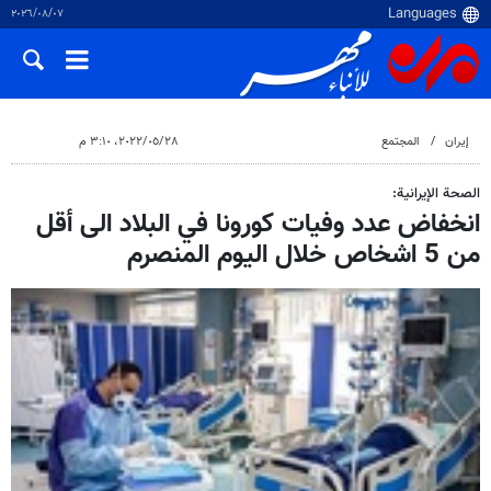
٠٧‏/٠٨‏/٢٠٢٦
إيران
المجتمع
٢٨‏/٠٥‏/٢٠٢٢، ٣:١٠ م
الصحة الإيرانية:
انخفاض عدد وفيات كورونا في البلاد الى أقل
من 5 اشخاص خلال اليوم المنصرم