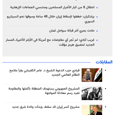
اعتقال 8 من كبار الأشرار المسلحين ومنتسبي الجماعات الإرهابية
بزشكيان: خططوا لإسقاط إيران خلال 48 ساعة وسوقها نحو السيناريو
السوري
حادث بحري آخر قبالة سواحل عُمان
غريب آبادي: لم نُجرِ أي مفاوضات مع أمريكا في الأيام الأخيرة..المسار
الجديد لمضيق هرمز مؤقت
المقابلات
قيادي حزب الدعوة الشيخ د. عامر الكفيشي يقرأ ملامح
النظام العالمي الجديد
المشروع الصهيوني يستهدف المنطقة بأكملها والمقاومة
تعيد رسم معادلة المواجهة
مشروع كسر إيران قد سقط، وبدأت ولادة شرق جديد