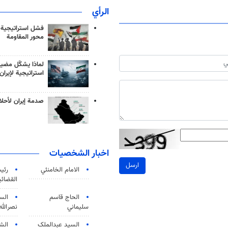
الرأي
فشل استراتيجية
محور المقاومة
لماذا يشكّل مضيق
استراتيجية لإيران
صدمة إيران لأحلام
اخبار الشخصيات
ارسل
الامام الخامنئي
رئی
القضائی
الحاج قاسم
الس
سليماني
نصرالله
السید عبدالملک
الش