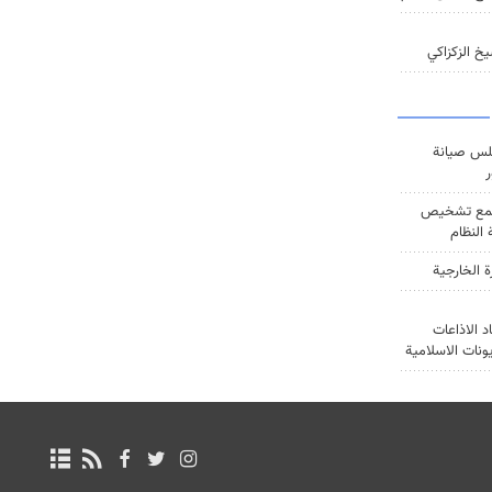
خ الزكزاكي
س صيانة
ر
ع تشخيص
النظام
ة الخارجية
د الاذاعات
يونات الاسلامية