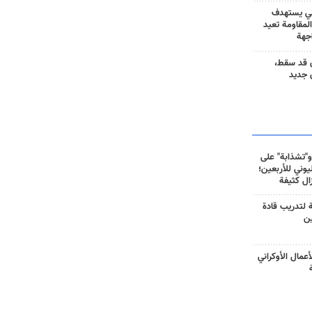
ني يستهدف
المقاومة تعيد
جهة
 قد سقط،
 جديد
و"تشذابة" على
وني للأربعين؛
زال كثيفة
ة لتدريب قادة
ين
أعمال الأوكراني