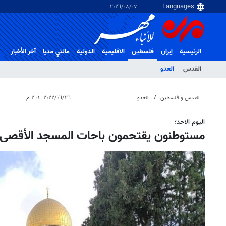
٠٧‏/٠٨‏/٢٠٢٦
الرئيسية
إيران
فلسطین
الاقلیمیة
الدولية
مالتي مدیا
آخر الأخبار
القدس
العدو
القدس و فلسطین
العدو
٢٦‏/٠٦‏/٢٠٢٢، ٢:٠١ م
اليوم الاحد؛
مستوطنون يقتحمون باحات المسجد الأقصى