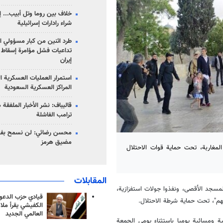
خلاف بين روما وتل أبيب... إ
شراء رادارات إسرائيلية
طرد اثنين من كبار مسؤولي ال
تداعيات فشل مؤامرة إسقاط ا
إيران
استمرار العمليات العسكرية ا
المراكز العسكرية السعودية
قاليباف: نشر الأخبار الملفقة
ترامب الفاشلة
محسن رضائي: لن نسمح بفتح
مضيق هرمز
لمغاربة، تحت حماية قوات الاحتلال
المقابلات
مسجد الأقصى، ونفذوا جولات استفزازية،
قيادي حزب الدعوة
هم"، تحت حماية شرطة الاحتلال.
الكفيشي يقرأ ملا
العالمي الجديد
 ومسائية يوميا باستثناء يومي الجمعة