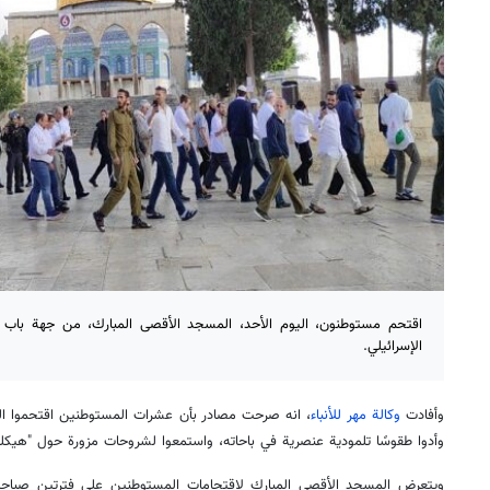
اقتحم مستوطنون، اليوم الأحد، المسجد الأقصى المبارك، من جهة باب ا
الإسرائيلي.
وأفادت
وكالة مهر للأنباء
، انه صرحت مصادر بأن عشرات المستوطنين اقتحموا ال
وأدوا طقوسًا تلمودية عنصرية في باحاته، واستمعوا لشروحات مزورة حول "هيكل
ويتعرض المسجد الأقصى المبارك لاقتحامات المستوطنين على فترتين صباحية