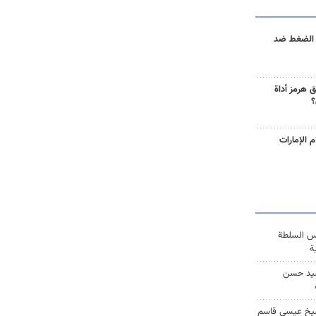
 الضغط ضد
 هرمز أداة
؟
 الإمارات
س السلطة
ة
يد حسن
يخ عيسى قاسم