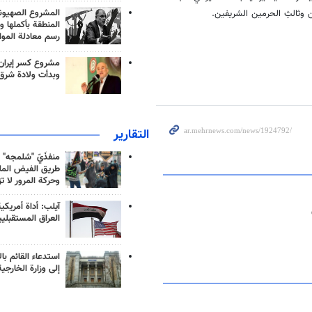
المشروع الصهيو
 وثالثِ الحرمين الشريفين.
المنطقة بأكملها و
رسم معادلة الموا
مشروع كسر إيران
وبدأت ولادة شرق
التقارير
منفذَيّ "شلمجه" 
طريق الفيض الملي
وحركة المرور لا ت
آيلب: أداة أمريكي
العراق المستقبلي
استدعاء القائم بال
إلى وزارة الخارجية