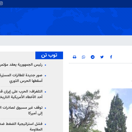
توب تن
رئيس الجمهورية يعقد مؤتمراً 
صور جديدة للطائرات المسيّرة 
أسقطها الحرس الثوري
التلغراف: الحرب على إيران ق
أحد الأخطاء الأمريكية التاريخ
توقف غير مسبوق لصادرات ال
إلى أميركا
فشل استراتيجية الضغط ضد
المقاومة