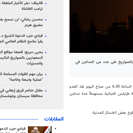
قاليباف: نشر الأخبار الملفقة
ترامب الفاشلة
محسن رضائي: لن نسمح بفتح
مضيق هرمز
قيادي حزب الدعوة الشيخ د. 
يقرأ ملامح النظام العالمي ال
يحيى سريع: قصفنا مواقع الم
السعوديين بالصواريخ الباليس
بالصواريخ على عدد من المداجن في
والمسيّرات
بيان مهم للقوات المسلحة ال
"عملية واسعة وخاصة"
، انه قال مصدر عسكري في تصريح لـ سانا إنه حوالي الساعة 6.30 من صباح اليوم نفذ العدو
مقتل عناصر فريق إرهابي في
ة طرابلس اللبنانية مستهدفاً عدة مداجن
محافظة سيستان وبلوشستان
قوع بعض الخسائر المدنية.
المقابلات
قيادي حزب الدعوة