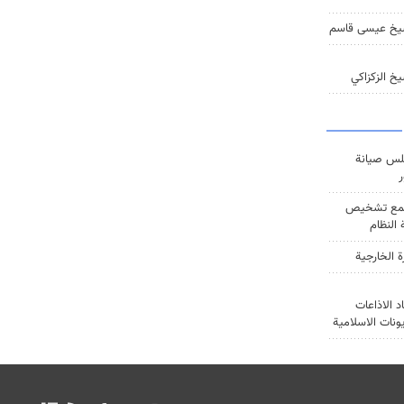
يخ عيسى قاسم
خ الزكزاكي
س صيانة
ر
ع تشخيص
النظام
ة الخارجية
د الاذاعات
يونات الاسلامية