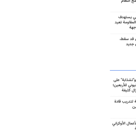
مح النظام
ني يستهدف
المقاومة تعيد
جهة
 قد سقط،
 جديد
و"تشذابة" على
وني للأربعين؛
زال كثيفة
ة لتدريب قادة
ين
أعمال الأوكراني