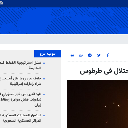
توب تن
فشل استراتيجية الضغط ضد
المقاومة
لاحتلال فی طرطوس
خلاف بين روما وتل أبيب... إ
شراء رادارات إسرائيلية
طرد اثنين من كبار مسؤولي ال
تداعيات فشل مؤامرة إسقاط ا
إيران
استمرار العمليات العسكرية ا
المراكز العسكرية السعودية