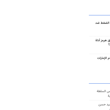
 الضغط ضد
 هرمز أداة
؟
 الإمارات
س السلطة
ة
يد حسن