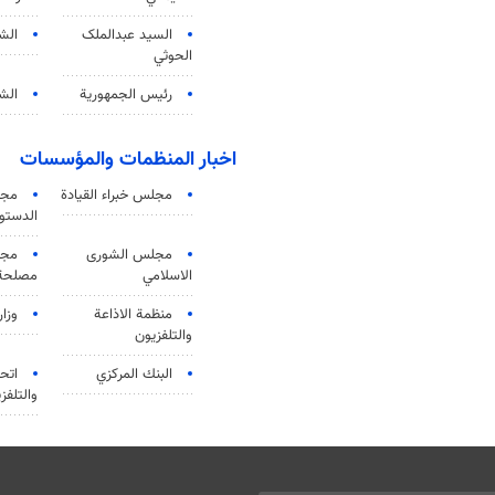
السید عبدالملک
الش
الحوثي
رئيس الجمهورية
الشي
اخبار المنظمات والمؤسسات
مجلس خبراء القيادة
مجل
الدستو
مجلس الشورى
مجم
الاسلامي
مصلحة 
منظمة الاذاعة
وزار
والتلفزیون
البنك المركزي
اتحا
والتلفز