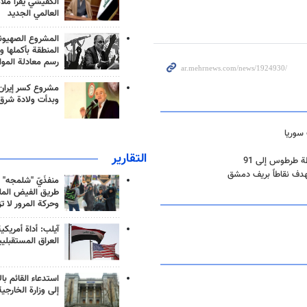
الكفيشي يقرأ ملا
العالمي الجديد
المشروع الصهيو
المنطقة بأكملها و
رسم معادلة الموا
مشروع كسر إيران
وبدأت ولادة شرق
سوريا
التقارير
ظة طرطوس إلى 91
هدف نقاطاً بريف دمشق
منفذَيّ "شلمجه" 
طريق الفيض الملي
وحركة المرور لا ت
آيلب: أداة أمريكي
العراق المستقبلي
استدعاء القائم بال
إلى وزارة الخارجية