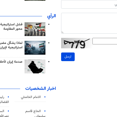
الرأي
فشل استراتيجية
محور المقاومة
لماذا يشكّل مضيق
استراتيجية لإيران
ارسل
صدمة إيران لأحلام
اخبار الشخصيات
الامام الخامنئي
رئی
القضائی
الحاج قاسم
الس
سليماني
نصرالله