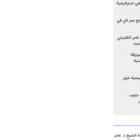
 هي استراتيجية
 ممر ثانٍ في
عامر الكفيشي
جديد
رتزقة
تية
يمنية حول
 جنوب
 الشيخ د. عامر