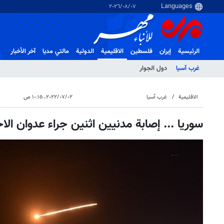
٠٧‏/٠٨‏/٢٠٢٦
الرئيسية
إيران
فلسطین
الاقلیمیة
الدولية
مالتي مدیا
آخر الأخبار
غرب آسیا
دول الجوار
الاقلیمیة
غرب آسیا
٠٢‏/٠٧‏/٢٠٢٢، ١٠:١٥ ص
سوریا ... إصابة مدنيين اثنين جراء عدوان ا