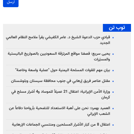
ارسل
توب تن
قيادي حزب الدعوة الشيخ د. عامر الكفيشي يقرأ ملامح النظام العالمي
الجديد
يحيى سريع: قصفنا مواقع المرتزقة السعوديين بالصواريخ الباليستية
والمسيّرات
بيان مهم للقوات المسلحة اليمنية حول "عملية واسعة وخاصة"
مقتل عناصر فريق إرهابي في جنوب محافظة سيستان وبلوشستان
وزارة الأمن الإيرانية: اعتقال 21 عميلاً للموساد و4 أشرار مسلح في
كرمان
العميد بهمرد: نحن على أهبة الاستعداد للتضحية بأرواحنا دفاعاً عن
الشعب الإيراني
اعتقال 8 من كبار الأشرار المسلحين ومنتسبي الجماعات الإرهابية