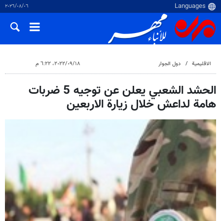
٠٦‏/٠٨‏/٢٠٢٦
الاقلیمیة
دول الجوار
١٨‏/٠٩‏/٢٠٢٢، ٦:٢٢ م
الحشد الشعبي يعلن عن توجيه 5 ضربات
هامة لداعش خلال زيارة الاربعين