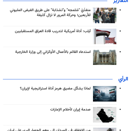
التقارير
منفذَيّ "شلمجه" و"تشذابة" على طريق الفيض المليوني
للأربعين؛ وحركة المرور لا تزال كثيفة
آيلب: أداة أمريكية لتدريب قادة العراق المستقبليين
استدعاء القائم بالأعمال الأوكراني إلى وزارة الخارجية
الرأي
لماذا يشكّل مضيق هرمز أداة استراتيجية لإيران؟
صدمة إيران لأحلام الإمارات
من الإخفاق في الميدان إلى وهم الحصار البري على إيران