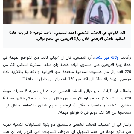
اكد القيادي في الحشد الشعبي احمد التميمي، الاحد، توجيه 5 ضربات هامة
لتنظيم داعش الارهابي خلال زيارة الاربعين في قاطع ديالى.
وأفادت
وكالة مهر للأنباء
، أن التميمي، قال ان "ديالى كانت من القواطع المهمة في
خطة زيارة الاربعين على مستوى البلاد خاصة وان منفذ المنذرية استقبل اكثر من
220 الف زائر من جنسيات اسلامية متعددة منها الايرانية والافغانية والاذرية لاداء
مراسيم الزيارة بالاضافة الى اكثر من 150 الف زائر من داخل المحافظة".
واضاف، ان "قيادة محور ديالى للحشد الشعبي نجحت في توجيه 5 ضربات مهمة
لتنظيم داعش خلال خطة زيارة الاربعين من خلال عمليات نوعية تم خلالها ضبط 6
مخابئ للاعتدة والمتفجرات وقتل 6 ارهابين بينهم قيادي بالاضافة مناطق تزيد
مساحتها عن 50 الف دونم في 6 قواطع مهمة".
واشار الى ان "عمليات الحشد الشعبي بالتنسيق مع بقية التشكيلات الامنية اثمرت
عن نتائج مهمة في عدم تسجيل اي خروقات تستهدف امن الزوار رغم ان عدد