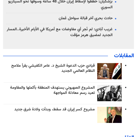
بزشكيان: خططوا لإسقاط إيران خلال 48 ساعة وسوقها نحو السيناريو
السوري
حادث بحري آخر قبالة سواحل عُمان
غريب آبادي: لم نُجرِ أي مفاوضات مع أمريكا في الأيام الأخيرة..المسار
الجديد لمضيق هرمز مؤقت
المقابلات
قيادي حزب الدعوة الشيخ د. عامر الكفيشي يقرأ ملامح
النظام العالمي الجديد
المشروع الصهيوني يستهدف المنطقة بأكملها والمقاومة
تعيد رسم معادلة المواجهة
مشروع كسر إيران قد سقط، وبدأت ولادة شرق جديد