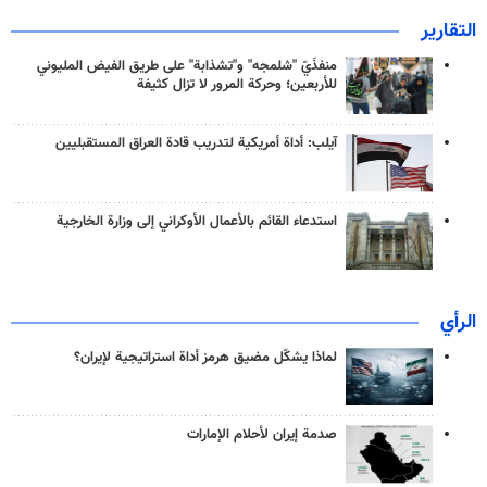
التقارير
منفذَيّ "شلمجه" و"تشذابة" على طريق الفيض المليوني
للأربعين؛ وحركة المرور لا تزال كثيفة
آيلب: أداة أمريكية لتدريب قادة العراق المستقبليين
استدعاء القائم بالأعمال الأوكراني إلى وزارة الخارجية
الرأي
لماذا يشكّل مضيق هرمز أداة استراتيجية لإيران؟
صدمة إيران لأحلام الإمارات