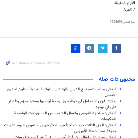
الأيام المقبلة.
/انتهى/
رمز الخبر
1928696
محتوى ذات صلة
كنعاني يطالب المجتمع الدولي بالرد على سلوك استراليا المناوئ لحقوق
الانسان
نيكزاد: ايران لا تجامل أي دولة حول وحدة أراضيها وسترد بحزم واقتدار
على اي تهديد
کنعانی: مواجهة الفوضى واعمال الشغب من المسؤوليات الواضحة
للحكومات
كنعاني: الجزر الثلاث جزء لا يتجزأ من بلدنا/ طهران ستفرض اليوم عقوبات
جديدة ضد الاتحاد الأوروبي
كنعاني يعلق على ايقاف بث قناة "برس تي في" عبر قمر يوتيل سات