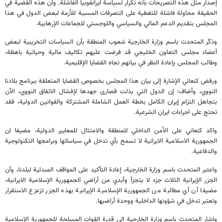
إصدار مثل هذه التصريحات بأنه تكرار لسياسة ايرانفوبيا الفاشلة. وان هذه القضية في
الحقيقة محاولة فاشلة للتغطية على التصرفات المسببة للأزمة لبعض الدول في هذا
المجلس بتقديم الدعم المالي والسياسي واللوجستي للجماعات الإرهابية.
وذكّر المتحدث باسم وزارة الخارجية شعوب المنطقة بأن السياسات التخريبية لبعض
أعضاء مجلس التعاون الخليجي قد فرضت عليهم تكاليف مالية وحياتية باهظة،
وطالب المجلس بإعادة النظر في بيانهم تجاه القضايا الإقليمية.
ورفض كنعاني الإشارة إلى بيان هذا المجلس بخصوص القضايا المتعلقة ببرنامج بلادنا
النووي، وأضاف: إن الدول التي بذلت قصارى جهدها لإفشال الاتفاق النووي، الآن
بتجاهل التزام إيران الكامل بخطة العمل الشاملة المشتركة والقوانين الدولية، فقد
تحتج على اجراءات ايران الشرعية.
واكد كنعاني على الأمن الداخلي للمنطقة والامتثال للمعايير الدولية، مضيفا ان
الجمهورية الاسلامية الايرانية لا تسمح بأي تدخل في سياساتها وبرامجها التكنولوجية
والدفاعية.
واعتبر المتحدث باسم وزارة الخارجية، إعادة التأكيد على المواقف المبدئية لبلدنا، وأن
الجزر الإيرانية الثلاث جزء لا يتجزأ وأبدي من أراضي الجمهورية الإسلامية الايرانية،
مضيفا أن أي مطالبة من الجمهورية الإسلامية الإيرانية بهذه الجزر تزعزع الاستقرار
وتعتبر تدخل في شؤونها الداخلية ووحدة أراضيها.
واشار المتحدث باسم وزارة الخارجية الى قدرة القوات المسلحة للجمهورية الإسلامية