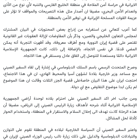
الايرانية في حراسة أمن الملاحة في منطقة الخليج الفارسي والتنبه لأي نوع من الأذى
وانعدام الأمن البحري، مضيفا ان أصدار مثل هذه التصريحات والمواقف لا تؤثر على
عزيمة القوات المسلحة الإيرانية في توفير الأمن بالمنطقة.
كما أعرب كنعاني عن استغرابه من إدراج بعض المحتويات في البيان المشترك
لمجلس التعاون الخليجي والصين، وذكّر بأن المفاوضات لإزالة العقوبات غير القانونية
تقتصر على قضية إيران النووية ومع أطراف معروفة، وقد أظهرت التجربة أنه يمكن
المضي قدمًا. في نفس الاتجاه، بالإضافة إلى ذلك، كانت الجمهورية الإسلامية
الايرانية دائمًا ومستعدة للتوصل إلى اتفاق عادل ومستقر في هذا الاتجاه.
وصرح المتحدث الرسمي باسم السلك الدبلوماسي في إشارة إلى لقاء السفير الصيني
مع مساعد وزير خارجية بلادنا لشؤون آسيا والمحيط الهادي، ان في هذا الاجتماع،
احتجت ايران على هذا البيان خاصةعلى قضية الجزر الثلات وقالت ان هذا الموضوع
لم يكن ابدا موضوع التفاوض مع اي دولة.
ومن جانب اخر اكد السفير الصيني على احترام بلاده لوحدة أراضي الجمهورية
الإسلامية الايرانية أثناء شرحه لأهداف زيارة الرئيس الصيني إلى الرياض، مضيفا أن
هذه الرحلة كانت تهدف الى إحلال السلام والاستقرار في المنطقة، واستخدام الحوار
كأداة لحل المشاكل.
واعتبر السفير الصيني أن السياسة الخارجية لبلاده في المنطقة تقوم على التوازن
والتبادلات الدبلوماسية والدليل على ذلك زيارة نائب رئيس الوزراء الصيني لإيران في