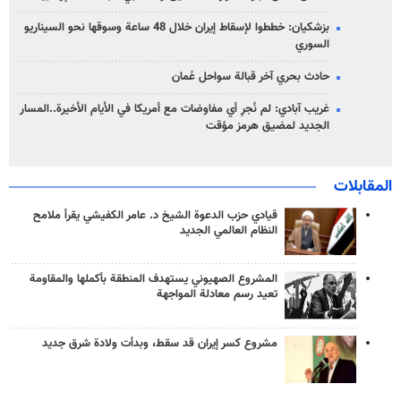
بزشكيان: خططوا لإسقاط إيران خلال 48 ساعة وسوقها نحو السيناريو
السوري
حادث بحري آخر قبالة سواحل عُمان
غريب آبادي: لم نُجرِ أي مفاوضات مع أمريكا في الأيام الأخيرة..المسار
الجديد لمضيق هرمز مؤقت
المقابلات
قيادي حزب الدعوة الشيخ د. عامر الكفيشي يقرأ ملامح
النظام العالمي الجديد
المشروع الصهيوني يستهدف المنطقة بأكملها والمقاومة
تعيد رسم معادلة المواجهة
مشروع كسر إيران قد سقط، وبدأت ولادة شرق جديد