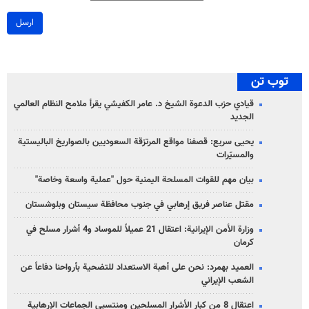
ارسل
توب تن
قيادي حزب الدعوة الشيخ د. عامر الكفيشي يقرأ ملامح النظام العالمي
الجديد
يحيى سريع: قصفنا مواقع المرتزقة السعوديين بالصواريخ الباليستية
والمسيّرات
بيان مهم للقوات المسلحة اليمنية حول "عملية واسعة وخاصة"
مقتل عناصر فريق إرهابي في جنوب محافظة سيستان وبلوشستان
وزارة الأمن الإيرانية: اعتقال 21 عميلاً للموساد و4 أشرار مسلح في
كرمان
العميد بهمرد: نحن على أهبة الاستعداد للتضحية بأرواحنا دفاعاً عن
الشعب الإيراني
اعتقال 8 من كبار الأشرار المسلحين ومنتسبي الجماعات الإرهابية