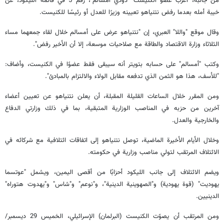
من جانبه، أعرب عضو الكنيست "دودي أمسالم"، رقم 5 في قائمة الليكود، عن
خيبة أمله بعدما رفض نتنياهو تعيينه وزيرًا للعدل أو رئيسًا للكنيست.
وقال موقع "واللا" العبري، إن "نتنياهو عرض على أمسالم خلال لقاء جمعهما مساء
الثلاثاء وزارة الاقتصاد والطاقة مع صلاحيات موسعة، إلا أن الأخير رفض".
وكتب "أمسالم" على حسابه بتويتر أنه سيبقى فقط عضوًا في الكنيست، وأضاف:
"للأسف، هذا هو الثمن الذي تدفعه مقابل الولاء والالتزام بالمبادئ".
ومن المقرر خلال الساعات القليلة المقبلة، أن يعلن نتنياهو عن تعيين أعضاء
آخرين من حزبه في المناصب الوزارية المتبقية، بما في ذلك وزارتي الدفاع
والخارجية والعدل.
وخلال الأيام الأخيرة الماضية، توصل نتنياهو إلى اتفاقات ائتلافية مع شركائه في
الائتلاف المرتقب لتولي مناصب وزارية في حكومته.
ويضم الائتلاف إلى جانب الليكود أحزابًا من أقصى اليمين، ويشمل "عوتسما
يهوديت" (قوة يهودية) و"الصهوينية الدينية"، و"نوعم" و"شاس" و"يهدوت هتوراه"
الدينيين.
ومن المرتقب أن يصوّت الكنيست (البرلمان) الإسرائيلي، الخميس 29 ديسمبر/