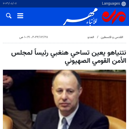
٠٧‏/٠٨‏/٢٠٢٦
القدس و فلسطین
العدو
٢٨‏/١٢‏/٢٠٢٢، ١٠:٢١ ص
نتنياهو يعين تساحي هنغبي رئيساً لمجلس
الأمن القومي الصهيوني