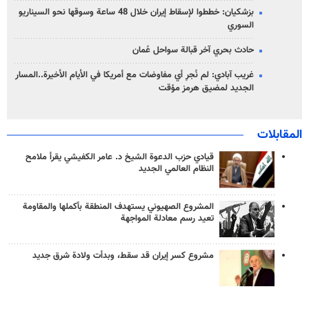
بزشكيان: خططوا لإسقاط إيران خلال 48 ساعة وسوقها نحو السيناريو
السوري
حادث بحري آخر قبالة سواحل عُمان
غريب آبادي: لم نُجرِ أي مفاوضات مع أمريكا في الأيام الأخيرة..المسار
الجديد لمضيق هرمز مؤقت
المقابلات
قيادي حزب الدعوة الشيخ د. عامر الكفيشي يقرأ ملامح
النظام العالمي الجديد
المشروع الصهيوني يستهدف المنطقة بأكملها والمقاومة
تعيد رسم معادلة المواجهة
مشروع كسر إيران قد سقط، وبدأت ولادة شرق جديد