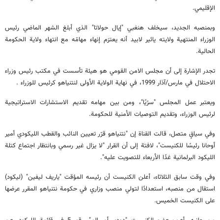
الإقليمي.
وبمنصبه الجديد، سيخلف هنغبي "إيال حولاتا" الذي أبلغ الشهر الماضي رئيس
الوزراء المنتهية ولايته يائير لابيد أنه يعتزم إنهاء مهامّه مع انتهاء ولاية الحكومة
الحالية.
تجدر الإشارة إلى أن مجلس الامن القومي هو هيئة تأسست في مكتب رئيس وزراء
الاحتلال في مارس/آذار 1999، في نهاية الولاية الأولى لنتنياهو كرئيس للوزراء .
ويعتبر عمل المجلس "سرّيًا"، ومن بين مهامه تقديم الاستشارات الاستراتيجية
لرئيس الوزراء، وتقديم التوصيات الأمنية للحكومة.
وفي سياقٍ متصل، قالت القناة إن "نتنياهو قرّر تعيين النائب والقطب الليكودي أمير
أوحانا رئيسًا للكنيست"، لافتة إلى أن القرار "لا يزال غير رسمي وبانتظار اجتماع كتلة
الليكود البرلمانية غدًا الأربعاء للتصويت عليه".
وفي وقت سابق الثلاثاء، أعلن الكنيست أن رئيسه المؤقت "ياريف ليفين" (ليكود)
استقال من منصبه، استعدادًا لتولي منصب وزاري في حكومة نتنياهو المقرر عرضها
على الكنيست الخميس.