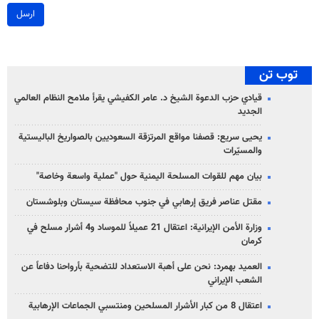
ارسل
توب تن
قيادي حزب الدعوة الشيخ د. عامر الكفيشي يقرأ ملامح النظام العالمي
الجديد
يحيى سريع: قصفنا مواقع المرتزقة السعوديين بالصواريخ الباليستية
والمسيّرات
بيان مهم للقوات المسلحة اليمنية حول "عملية واسعة وخاصة"
مقتل عناصر فريق إرهابي في جنوب محافظة سيستان وبلوشستان
وزارة الأمن الإيرانية: اعتقال 21 عميلاً للموساد و4 أشرار مسلح في
كرمان
العميد بهمرد: نحن على أهبة الاستعداد للتضحية بأرواحنا دفاعاً عن
الشعب الإيراني
اعتقال 8 من كبار الأشرار المسلحين ومنتسبي الجماعات الإرهابية