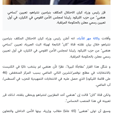
قرّر رئيس وزراء كيان الاحتلال المكلف بنيامين نتنياهو، تعيين "تساحي
هنغبي" من حزب الليكود رئيسًا لمجلس الأمن القومي في الكيان، في أول
تعيين رسمي معلن بالحكومة المرتقبة.
وأفادت
وكالة مهر للأنباء
، انه أعلن رئيس وزراء كيان الاحتلال المكلف بنيامين
نتنياهو خلال بيان نقلته قناة "كان" التابعة لهيئة البث العبرية، تعيين "تساحي
هنغبي" من حزب الليكود رئيسًا لمجلس الأمن القومي في الكيان، في أول تعيين
رسمي معلن بالحكومة المرتقبة.
و شكّل هذا القرار "مفاجأة كبيرة"، نظرًا لأن هنغبي لم ينتخب نائبًا في الكنيست
بالانتخابات في مطلع نوفمبر/تشرين الثاني الماضي بسبب المركز المنخفض (46
على قائمة الليكود) الذي حصل عليه في الانتخابات التمهيدية للحزب في أغسطس/
آب الماضي.
ولكن قناة "كان" قالت إن "هنغبي أحد المقرّبين لنتنياهو ويحظى بثقته، لذلك قرر
تعيينه في هذا المنصب الحساس".
وسبق أن تولى "هنغبي" (65 عامًا) حقائب وزارية، بينها الأمن الداخلي والتعاون