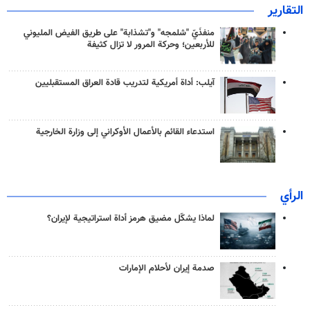
التقارير
منفذَيّ "شلمجه" و"تشذابة" على طريق الفيض المليوني
للأربعين؛ وحركة المرور لا تزال كثيفة
آيلب: أداة أمريكية لتدريب قادة العراق المستقبليين
استدعاء القائم بالأعمال الأوكراني إلى وزارة الخارجية
الرأي
لماذا يشكّل مضيق هرمز أداة استراتيجية لإيران؟
صدمة إيران لأحلام الإمارات