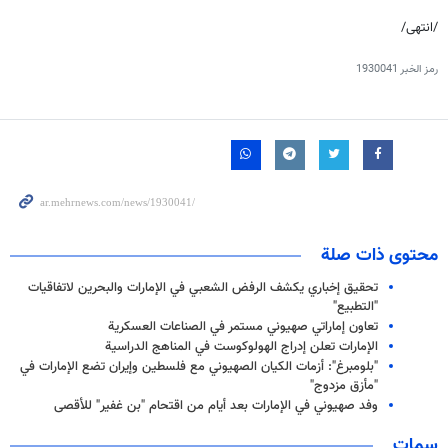
/انتهی/
رمز الخبر
1930041
محتوى ذات صلة
تحقيق إخباري یكشف الرفض الشعبي في الإمارات والبحرين لاتفاقيات
"التطبيع"
تعاون إماراتي صهیوني مستمر في الصناعات العسكرية
الإمارات تعلن إدراج الهولوكوست في المناهج الدراسية
"بلومبرغ": أزمات الكيان الصهيوني مع فلسطين وإيران تضع الإمارات في
"مأزق مزدوج"
وفد صهیوني في الإمارات بعد أيام من اقتحام "بن غفير" للأقصى
سمات