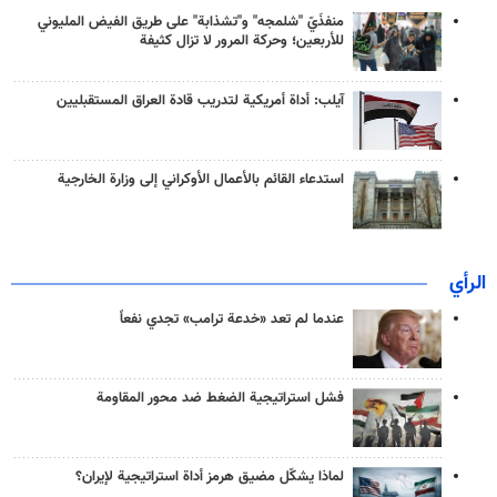
منفذَيّ "شلمجه" و"تشذابة" على طريق الفيض المليوني
للأربعين؛ وحركة المرور لا تزال كثيفة
آيلب: أداة أمريكية لتدريب قادة العراق المستقبليين
استدعاء القائم بالأعمال الأوكراني إلى وزارة الخارجية
الرأي
عندما لم تعد «خدعة ترامب» تجدي نفعاً
فشل استراتيجية الضغط ضد محور المقاومة
لماذا يشكّل مضيق هرمز أداة استراتيجية لإيران؟