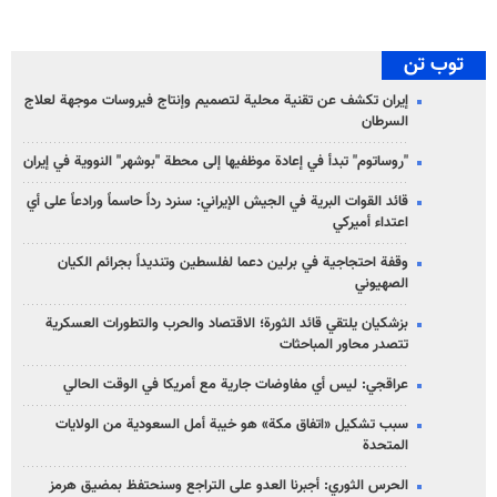
توب تن
إيران تكشف عن تقنية محلية لتصميم وإنتاج فيروسات موجهة لعلاج
السرطان
"روساتوم" تبدأ في إعادة موظفيها إلى محطة "بوشهر" النووية في إيران
قائد القوات البرية في الجيش الإيراني: سنرد رداً حاسماً ورادعاً على أي
اعتداء أميركي
وقفة احتجاجية في برلين دعما لفلسطين وتنديداً بجرائم الكيان
الصهیوني
بزشكيان يلتقي قائد الثورة؛ الاقتصاد والحرب والتطورات العسكرية
تتصدر محاور المباحثات
عراقجي: ليس أي مفاوضات جارية مع أمريكا في الوقت الحالي
سبب تشكيل «اتفاق مكة» هو خيبة أمل السعودية من الولايات
المتحدة
الحرس الثوري: أجبرنا العدو على التراجع وسنحتفظ بمضيق هرمز