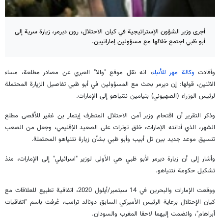
أجرى وزير الشؤون الإستراتيجية في كيان الاحتلال، رون ديرمر، زيارة سرية إلى
أبو ظبي اجتمع خلالها مع مسؤولين إماراتيين.
وأفادت
وكالة مهر للأنباء
، انه نقل موقع "والا" العبري عن مصادر مطلعة، مساء
الاثنين، قولها: إن ديرمر بحث مع المسؤولين في أبو ظبي تفاصيل الزيارة المحتملة
لرئيس الوزراء (الصهيوني) بنيامين نتنياهو إلى الإمارات.
وذكر التقرير أن اقتحام وزير أمن الاحتلال المتطرف إيتمار بن غفير للأقصى مطلع
الشهر، الذي أدانته الإمارات، خلق توترات على الصعيد الإقليمي، وجعل من الصعب
تنسيق موعد جديد بين تل أبيب وأبو ظبي بشأن زيارة نتنياهو المحتملة.
وأشار إلى أن زيارة ديرمر لأبو ظبي هي الأولى لوزير "اسرائيلي" إلى الإمارات، منذ
تشكيل حكومة نتنياهو.
ووقعت الإمارات والبحرين في 14 سبتمبر/أيلول 2020، اتفاقية تطبيع للعلاقات مع
كيان الإحتلال برعاية الرئيس الأميركي السابق دونالد ترامب، عُرفت باسم "اتفاقيات
أبراهام"، وانضمت إليهما لاحقا المغرب والسودان.