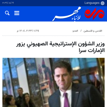
٠٩‏/٠٨‏/٢٠٢٦
القدس و فلسطین
العدو
٢٤‏/٠١‏/٢٠٢٣، ١٢:٠٤ م
وزير الشؤون الإستراتيجية الصهیوني يزور
الإمارات سرا