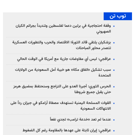
توب تن
وقفة احتجاجية في برلين دعما لفلسطين وتنديداً بجرائم الكيان
الصهیوني
بزشكيان يلتقي قائد الثورة؛ الاقتصاد والحرب والتطورات العسكرية
تتصدر محاور المباحثات
عراقجي: ليس أي مفاوضات جارية مع أمريكا في الوقت الحالي
سبب تشكيل «اتفاق مكة» هو خيبة أمل السعودية من الولايات
المتحدة
الحرس الثوري: أجبرنا العدو على التراجع وسنحتفظ بمضيق هرمز
حتى يقبل جميع شروطنا
القوات المسلحة اليمنية تستهدف مصفاة أرامكو في جيزان رداً على
الانتهاكات السعودية
عندما لم تعد «خدعة ترامب» تجدي نفعاً
عراقجي: إيران ثابتة على عهدها بالمقاومة رغم كل الضغوط