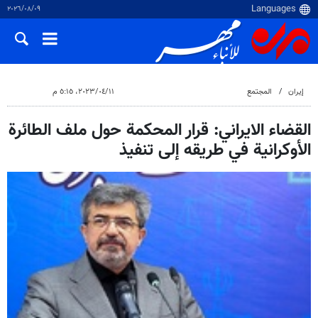
٠٩‏/٠٨‏/٢٠٢٦
إيران
المجتمع
١١‏/٠٤‏/٢٠٢٣، ٥:١٥ م
القضاء الايراني: قرار المحكمة حول ملف الطائرة
الأوكرانية في طريقه إلى تنفيذ