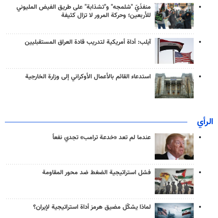
منفذَيّ "شلمجه" و"تشذابة" على طريق الفيض المليوني
للأربعين؛ وحركة المرور لا تزال كثيفة
آيلب: أداة أمريكية لتدريب قادة العراق المستقبليين
استدعاء القائم بالأعمال الأوكراني إلى وزارة الخارجية
الرأي
عندما لم تعد «خدعة ترامب» تجدي نفعاً
فشل استراتيجية الضغط ضد محور المقاومة
لماذا يشكّل مضيق هرمز أداة استراتيجية لإيران؟