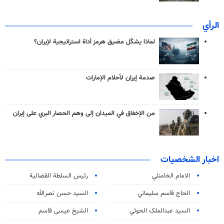
الرأي
لماذا يشكّل مضيق هرمز أداة استراتيجية لإيران؟
صدمة إيران لأحلام الإمارات
من الإخفاق في الميدان إلى وهم الحصار البري على إيران
اخبار الشخصيات
الامام الخامنئي
رئیس السلطة القضائیة
الحاج قاسم سليماني
السيد حسن نصرالله
السید عبدالملک الحوثي
الشيخ عيسى قاسم