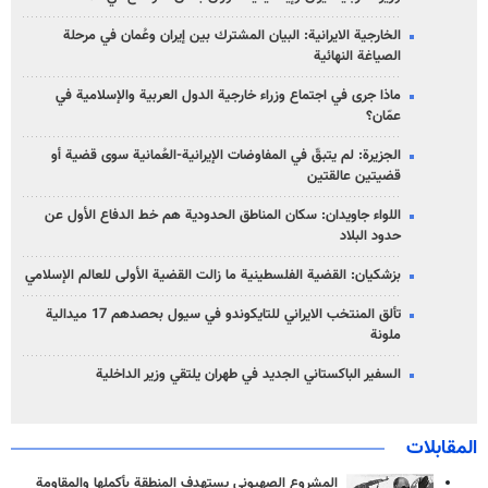
الخارجية الايرانية: البيان المشترك بين إيران وعُمان في مرحلة
الصياغة النهائية
ماذا جرى في اجتماع وزراء خارجية الدول العربية والإسلامية في
عمّان؟
الجزيرة: لم يتبقّ في المفاوضات الإيرانية-العُمانية سوى قضية أو
قضيتين عالقتين
اللواء جاويدان: سكان المناطق الحدودية هم خط الدفاع الأول عن
حدود البلاد
بزشكيان: القضية الفلسطينية ما زالت القضية الأولى للعالم الإسلامي
تألق المنتخب الايراني للتايكوندو في سيول بحصدهم 17 ميدالية
ملونة
السفير الباكستاني الجديد في طهران يلتقي وزير الداخلية
المقابلات
المشروع الصهيوني يستهدف المنطقة بأكملها والمقاومة