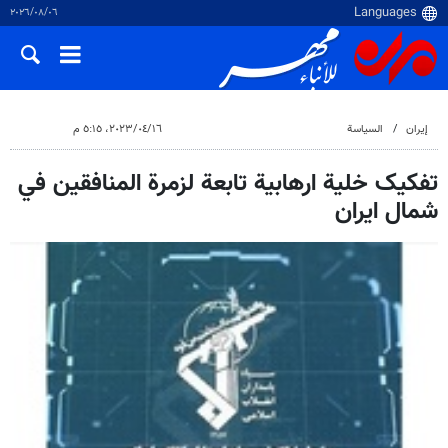
٠٦‏/٠٨‏/٢٠٢٦
إيران
السياسة
١٦‏/٠٤‏/٢٠٢٣، ٥:١٥ م
تفکیک خلیة ارهابية تابعة لزمرة المنافقين في
شمال ايران