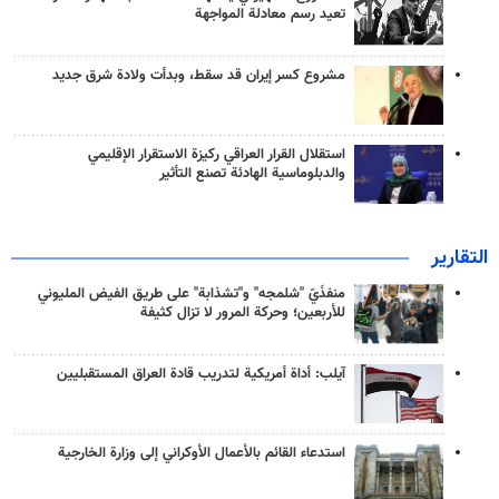
تعيد رسم معادلة المواجهة
مشروع كسر إيران قد سقط، وبدأت ولادة شرق جديد
استقلال القرار العراقي ركيزة الاستقرار الإقليمي
والدبلوماسية الهادئة تصنع التأثير
التقارير
منفذَيّ "شلمجه" و"تشذابة" على طريق الفيض المليوني
للأربعين؛ وحركة المرور لا تزال كثيفة
آيلب: أداة أمريكية لتدريب قادة العراق المستقبليين
استدعاء القائم بالأعمال الأوكراني إلى وزارة الخارجية