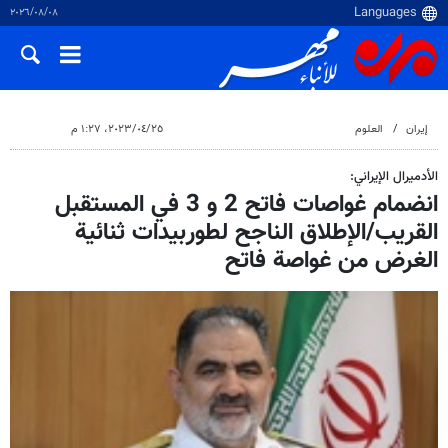
٠٨‏/٠٨‏/٢٠٢٦
إيران
العلوم
٢٥‏/٠٤‏/٢٠٢٣، ١:٢٧ م
الأدميرال الإيراني:
انضمام غواصات فاتح 2 و 3 في المستقبل
القريب/الإطلاق الناجح لطوربيدات ثنائية
الغرض من غواصة فاتح