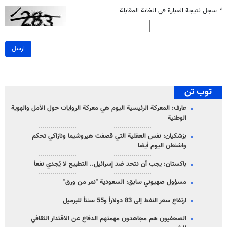
*
سجل نتيجة العبارة في الخانة المقابلة
ارسل
توب تن
عارف: المعركة الرئيسية اليوم هي معركة الروايات حول الأمل والهوية
الوطنية
بزشكيان: نفس العقلية التي قصفت هيروشيما ونازاكي تحكم
واشنطن اليوم أيضا
باكستان: يجب أن نتحد ضد إسرائيل.. التطبيع لا يُجدي نفعاً
مسؤول صهيوني سابق: السعودية "نمر من ورق"
ارتفاع سعر النفط إلى 83 دولاراً و55 سنتاً للبرميل
الصحفيون هم مجاهدون مهمتهم الدفاع عن الاقتدار الثقافي