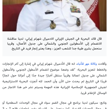
قال قائد البحرية في الجيش الإيراني الادميرال شهرام إيراني: لدينا مناقشة
الانضمام إلى الأسطولين الجنوبي والشمالي على جدول الأعمال، وقريبا
سنحمل بشرى طيبة جدا للشعب العزيز ، وهذا يعتبر إنجاز فريد في التاريخ.
وأفادت
وكالة مهر للأنباء
، انه قال الأدميرال شهرام إيراني في إشارة إلى آخر الإنجازات
والخطط لتعزيز البحرية: "لقد وضعنا موضوع انضمام الأسطول الجنوبي والأسطول
الشمالي على جدول اعمالنا وقريباً سننقل أخبارًا جيدة جدًا إلى أعزائنا حول انجازًا
فريدًا في التاريخ لم يحدث حتى الآن وأن الحمد لله أنجزت البحرية الاستراتيجية
لجيش الجمهورية الإسلامية الإيرانية هذه المهمة وسيتم نشر خبر هذا الانجاز من
الوسائل الإعلام قريبا.
وتابع: سيكون لدينا برنامج في مجال الضم سواء في مجال الوحدات السطحية أو
في مجال الوحدات الفرعية. كما سنعمل على الإسراع بضم غواصات فاتح 2 و 3