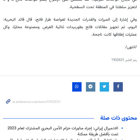
لتعزيز سلطتنا في المنطقة تحت السطحية.
وفي إشارة إلى الميزات والقدرات الجديدة لغواصة طراز فاتح، قال قائد البحرية:
اليوم، تم تجهيز مقاتلات فاتح بطوربيدات ثنائية الغرض ومصنوعة محليًا، وكل
عمليات إطلاقها كانت ناجحة.
/انتهى/
رمز الخبر
1932631
محتوى ذات صلة
الادميرال إيراني: إجراء مناورات حزام الأمن البحري المشترك لعام 2023
تمت بأفضل طريقة ممكنة