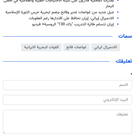
بقدراتنا المحلّية قادرون على تلبية الاحتياجات الطبية والعلاجية في اقصى
البحار
جيل جديد من غواصات غدير وفاتح ينضم لبحرية حرس الثورة الإسلامية
الادميرال إيراني: إيران تحافظ على اقتدارها رغم العقوبات
إيران تتسلم طائرة التدريب "ياك 130" الروسية+ فيديو
سمات
الادميرال ايراني
غواصات فاتح
القوات البحرية الايرانية
تعليقك