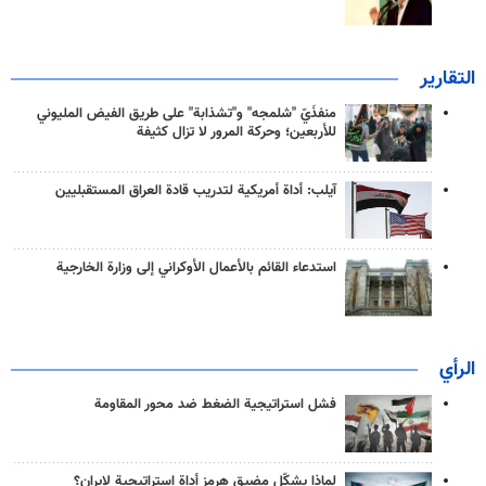
التقارير
منفذَيّ "شلمجه" و"تشذابة" على طريق الفيض المليوني
للأربعين؛ وحركة المرور لا تزال كثيفة
آيلب: أداة أمريكية لتدريب قادة العراق المستقبليين
استدعاء القائم بالأعمال الأوكراني إلى وزارة الخارجية
الرأي
فشل استراتيجية الضغط ضد محور المقاومة
لماذا يشكّل مضيق هرمز أداة استراتيجية لإيران؟