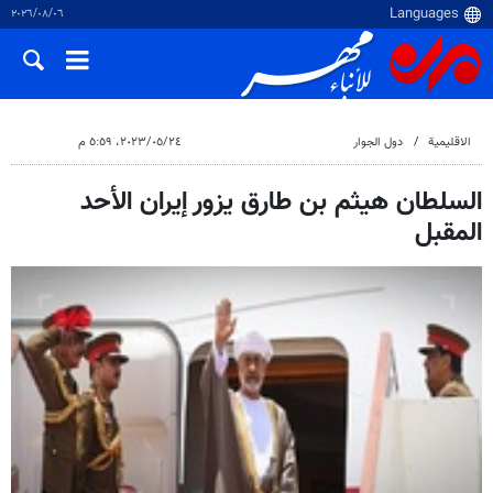
٠٦‏/٠٨‏/٢٠٢٦
الاقلیمیة
دول الجوار
٢٤‏/٠٥‏/٢٠٢٣، ٥:٥٩ م
السلطان هيثم بن طارق يزور إيران الأحد
المقبل