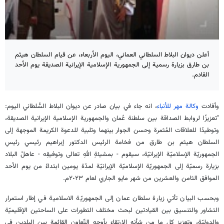
أعلن ديوان البلاط السلطاني العماني، اليوم الأربعاء، عن قيام السلطان هيثم
بن طارق بزيارة رسمية إلى الجمهورية الإسلامية الإيرانية الصديقة يوم الأحد
القادم.
وأفادت
وكالة مهر للأنباء
، انه جاء في بيان صادر عن ديوان البلاط السُّلطاني اليوم:
"تعزيزًا لروابط الصداقة بين سلطنة عُمان والجمهورية الإسلامية الإيرانية الصديقة،
وتوطيدًا للعلاقات المُثمرة وحسن الجوار بينهما وتلبية للدعوة الكريمة الموجهة إلى
السلطان هيثم بن طارق من فخامة الرئيس الدكتور إبراهيم رئيسي رئيسِ
الجمهوريّة الإسلاميّة الإيرانيّة، سيقوم - بمشيئةِ اللهِ تعالى وتوفيقِه - عاهلُ البلاد
بزيارة رسميّة إلى الجمهوريّة الإسلاميّة الإيرانيّة لمدّة يومين ابتداءً من يوم الأحد
الموافق الثامن والعشرين من شهر مايو الجاري لعام ٢٠٢٣م.
وبحسب البيان تأتي زيارة سلطان عمان إلى الجمهوريّة الاسلامية في إطار استمرار
التشاور والتنسيق بين القيادتين لبحث مختلف التطورات على الساحتين الإقليميّة
والدوليّة، وتعزيز كل ما من شأنه الارتقاء بأوجه التّعاون القائمة بين البلدين في