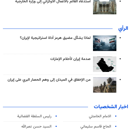
استدعاء القائم بالأعمال الأوكراني إلى وزارة الخارجية
الرأي
لماذا يشكّل مضيق هرمز أداة استراتيجية لإيران؟
صدمة إيران لأحلام الإمارات
من الإخفاق في الميدان إلى وهم الحصار البري على إيران
اخبار الشخصيات
الامام الخامنئي
رئیس السلطة القضائیة
الحاج قاسم سليماني
السيد حسن نصرالله