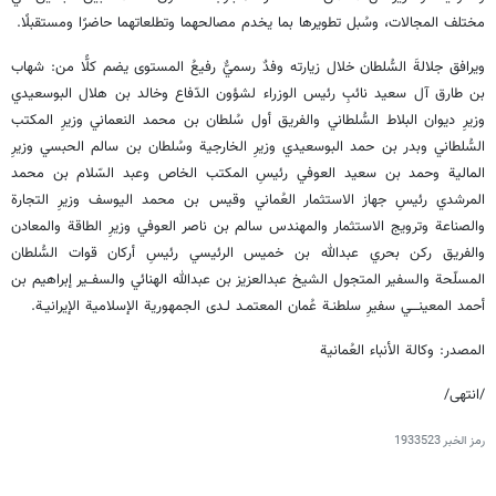
مختلف المجالات، وسُبل تطويرها بما يخدم مصالحهما وتطلعاتهما حاضرًا ومستقبلًا.
ويرافق جلالةَ السُّلطان خلال زيارته وفدٌ رسميٌّ رفيعُ المستوى يضم كلًّا من: شهاب
بن طارق آل سعيد نائبِ رئيس الوزراء لشؤون الدّفاع وخالد بن هلال البوسعيدي
وزيرِ ديوان البلاط السُّلطاني والفريق أول سُلطان بن محمد النعماني وزيرِ المكتب
السُّلطاني وبدر بن حمد البوسعيدي وزيرِ الخارجية وسُلطان بن سالم الحبسي وزيرِ
المالية وحمد بن سعيد العوفي رئيسِ المكتب الخاص وعبد السّلام بن محمد
المرشدي رئيسِ جهاز الاستثمار العُماني وقيس بن محمد اليوسف وزيرِ التجارة
والصناعة وترويج الاستثمار والمهندس سالم بن ناصر العوفي وزيرِ الطاقة والمعادن
والفريق ركن بحري عبدالله بن خميس الرئيسي رئيسِ أركان قوات السُّلطان
المسلّحة والسفير المتجول الشيخ عبدالعزيز بن عبدالله الهنائي والسفــير إبراهيم بن
أحمد المعينـــي سفيرِ سلطنـة عُمان المعتمـد لـدى الجمهورية الإسلامية الإيرانيـة.
المصدر: وكالة الأنباء العُمانية
/انتهى/
رمز الخبر
1933523