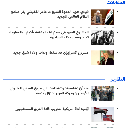
المقابلات
قيادي حزب الدعوة الشيخ د. عامر الكفيشي يقرأ ملامح
النظام العالمي الجديد
المشروع الصهيوني يستهدف المنطقة بأكملها والمقاومة
تعيد رسم معادلة المواجهة
مشروع كسر إيران قد سقط، وبدأت ولادة شرق جديد
التقارير
منفذَيّ "شلمجه" و"تشذابة" على طريق الفيض المليوني
للأربعين؛ وحركة المرور لا تزال كثيفة
آيلب: أداة أمريكية لتدريب قادة العراق المستقبليين