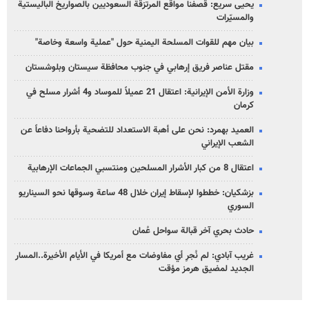
يحيى سريع: قصفنا مواقع المرتزقة السعوديين بالصواريخ الباليستية
والمسيّرات
بيان مهم للقوات المسلحة اليمنية حول "عملية واسعة وخاصة"
مقتل عناصر فريق إرهابي في جنوب محافظة سيستان وبلوشستان
وزارة الأمن الإيرانية: اعتقال 21 عميلاً للموساد و4 أشرار مسلح في
كرمان
العميد بهمرد: نحن على أهبة الاستعداد للتضحية بأرواحنا دفاعاً عن
الشعب الإيراني
اعتقال 8 من كبار الأشرار المسلحين ومنتسبي الجماعات الإرهابية
بزشكيان: خططوا لإسقاط إيران خلال 48 ساعة وسوقها نحو السيناريو
السوري
حادث بحري آخر قبالة سواحل عُمان
غريب آبادي: لم نُجرِ أي مفاوضات مع أمريكا في الأيام الأخيرة..المسار
الجديد لمضيق هرمز مؤقت