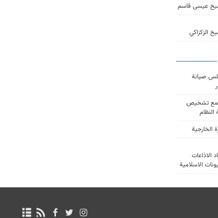
يخ عيسى قاسم
خ الزكزاكي
س صيانة
ر
ع تشخيص
النظام
ة الخارجية
د الاذاعات
يونات الاسلامية