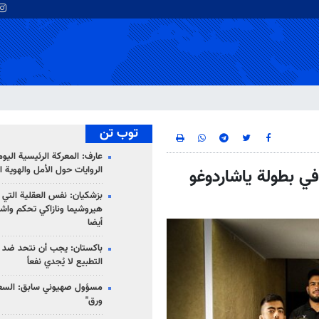
توب تن
عارف: المعركة الرئيسية الي
الروايات حول الأمل والهوية ا
في بطولة ياشاردوغو
بزشكيان: نفس العقلية التي
هيروشيما ونازاكي تحكم واش
أيضا
باكستان: يجب أن نتحد ضد إ
التطبيع لا يُجدي نفعاً
مسؤول صهيوني سابق: السعو
ورق"