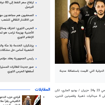
للبرميل
الصحفيون هم مجاهدون مهمت
عن الاقتدار الثقافي للشعب
الحرس الثوري: اعتراف وسائل 
الأجنبية بهزيمة ترامب هو ثم
الإعلام الثوري
پزشکیان: الخدمة بلا منّة وال
الشعبية أساس حل مشكلات ا
رئيس الجمهورية يعقد مؤتمراً 
صور جديدة للطائرات المسيّرة 
الدولية التي اقيمت باستضافة مدينة
أسقطها الحرس الثوري
المقابلات
، انه اقيمت هذه البطولة على مستوى الكبار خلال يومي 23 و24 حزيران / يونيو الجاري، لكن
ايران شاركت بمنتخب الشباب في منافساتها للاوزان المختلفة، وقد حازت على 4 ميداليات ذهبية وفضيتين اثنتين،
قيادي حزب الدعوة
الكفيشي يقرأ ملا