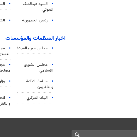
السید عبدالملک
الش
الحوثي
رئيس الجمهورية
الشي
اخبار المنظمات والمؤسسات
مجلس خبراء القيادة
مجل
الدستو
مجلس الشورى
مجم
الاسلامي
مصلحة 
منظمة الاذاعة
وزار
والتلفزیون
البنك المركزي
اتحا
والتلفز