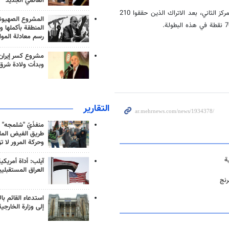
العالمي الجديد
وسجل المصارعين الايرانيين في بطولة ياشاردوغو الدولية 178 نقطة ليحلوا بالمركز الثاني، بعد الاتراك الذين حققوا 210
المشروع الصهيو
المنطقة بأكملها و
رسم معادلة الموا
مشروع كسر إيران
وبدأت ولادة شرق
التقارير
منفذَيّ "شلمجه" 
طريق الفيض الملي
وحركة المرور لا ت
آيلب: أداة أمريكي
العراق المستقبلي
رنج
استدعاء القائم بال
إلى وزارة الخارجية