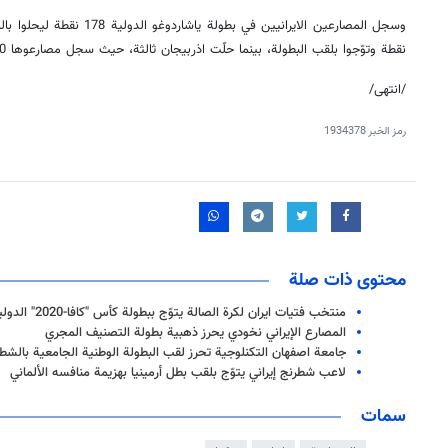
نقطة وتوّجوا بلقب البطولة، بينما حلّت اذربيجان ثالثة، حيث سجل مصارعوها 70 نقطة في هذه البطولة.
/انتهى/
رمز الخبر
1934378
محتوى ذات صلة
منتخب فتيات ايران لكرة الصالة يتوّج ببطولة كأس "كافا-2020" الدولية
المصارع الإيراني نخودي يحرز ذهبية بطولة التصنيف المجري
جامعة اصفهان التكنلوجية تحرز لقب البطولة الوطنية الجامعية بالشط
لاعب شطرنج إيراني يتوّج بلقب بطل أرمينيا بهزيمة منافسه الألماني
سمات