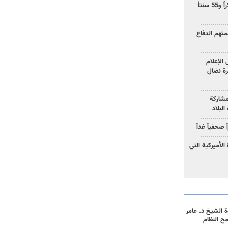
ارتفاع سعر النفط إلى 83 دولاراً و55 سنتاً
هم الدفاع
الإعلام
رة نضال
مشاركة
لبلاد
صحفياً غداً
الأميركية التي
 الشيخ د. عامر
مح النظام