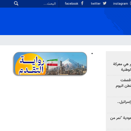
facebook
twitter
instagram
وم هي معركة
لوطنية
 قصفت
نطن اليوم
سرائيل..
دية "نمر من