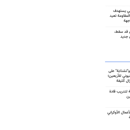
ني يستهدف
المقاومة تعيد
جهة
 قد سقط،
 جديد
و"تشذابة" على
وني للأربعين؛
زال كثيفة
ة لتدريب قادة
ين
أعمال الأوكراني