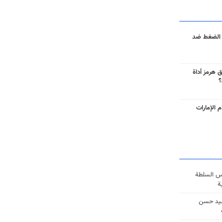
 الضغط ضد
 هرمز أداة
؟
 الإمارات
س السلطة
ة
يد حسن