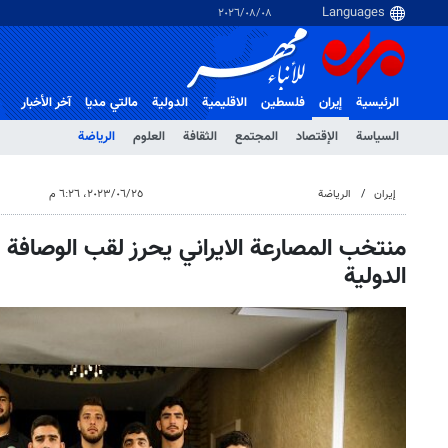
٠٨‏/٠٨‏/٢٠٢٦
الرئيسية
إيران
فلسطین
الاقلیمیة
الدولية
مالتي مدیا
آخر الأخبار
السياسة
الإقتصاد
المجتمع
الثقافة
العلوم
الرياضة
إيران
الرياضة
٢٥‏/٠٦‏/٢٠٢٣، ٦:٢٦ م
منتخب المصارعة الايراني یحرز لقب الوصافة 
الدولية