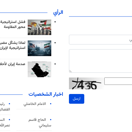
الرأي
فشل استراتيجية
محور المقاومة
لماذا يشكّل مضيق
استراتيجية لإيران
صدمة إيران لأحلام
اخبار الشخصيات
ارسل
الامام الخامنئي
رئی
القضائی
الحاج قاسم
الس
سليماني
نصرالله