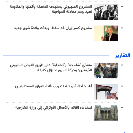
المشروع الصهيوني يستهدف المنطقة بأكملها والمقاومة
تعيد رسم معادلة المواجهة
مشروع كسر إيران قد سقط، وبدأت ولادة شرق جديد
التقارير
منفذَيّ "شلمجه" و"تشذابة" على طريق الفيض المليوني
للأربعين؛ وحركة المرور لا تزال كثيفة
آيلب: أداة أمريكية لتدريب قادة العراق المستقبليين
استدعاء القائم بالأعمال الأوكراني إلى وزارة الخارجية