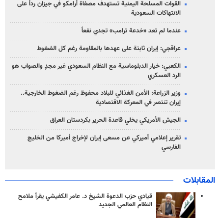
القوات المسلحة اليمنية تستهدف مصفاة أرامكو في جيزان رداً على
الانتهاكات السعودية
عندما لم تعد «خدعة ترامب» تجدي نفعاً
عراقجي: إيران ثابتة على عهدها بالمقاومة رغم كل الضغوط
الكعبي: خيار الدبلوماسية مع النظام السعودي غير مجدٍ والصواب هو
الرد العسكري
وزير الزراعة: الأمن الغذائي للبلاد محفوظ رغم الضغوط الخارجية..
إيران تنتصر في المعركة الاقتصادية
الجيش الأمريكي يخلي قاعدة الحرير بكردستان العراق
تقرير إعلامي أميركي عن مسعى إيران لإخراج أميركا من الخليج
الفارسي
المقابلات
قيادي حزب الدعوة الشيخ د. عامر الكفيشي يقرأ ملامح
النظام العالمي الجديد