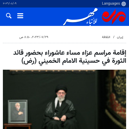
٠٩‏/٠٨‏/٢٠٢٦
إيران
الثقافة
٢٩‏/٠٧‏/٢٠٢٣، ٨:٥٠ ص
إقامة مراسم عزاء مساء عاشوراء بحضور قائد
الثورة في حسينية الامام الخميني (رض)