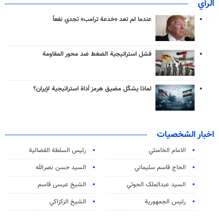
الرأي
عندما لم تعد «خدعة ترامب» تجدي نفعاً
فشل استراتيجية الضغط ضد محور المقاومة
لماذا يشكّل مضيق هرمز أداة استراتيجية لإيران؟
اخبار الشخصيات
الامام الخامنئي
رئیس السلطة القضائیة
الحاج قاسم سليماني
السيد حسن نصرالله
السید عبدالملک الحوثي
الشيخ عيسى قاسم
رئيس الجمهورية
الشيخ الزكزاكي