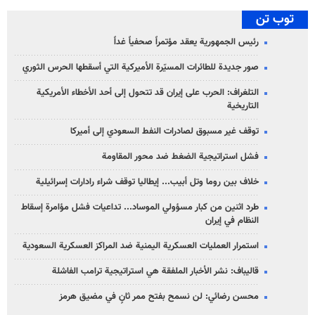
توب تن
رئيس الجمهورية يعقد مؤتمراً صحفياً غداً
صور جديدة للطائرات المسيّرة الأميركية التي أسقطها الحرس الثوري
التلغراف: الحرب على إيران قد تتحول إلى أحد الأخطاء الأمريكية
التاريخية
توقف غير مسبوق لصادرات النفط السعودي إلى أميركا
فشل استراتيجية الضغط ضد محور المقاومة
خلاف بين روما وتل أبيب... إيطاليا توقف شراء رادارات إسرائيلية
طرد اثنين من كبار مسؤولي الموساد... تداعيات فشل مؤامرة إسقاط
النظام في إيران
استمرار العمليات العسكرية اليمنية ضد المراكز العسكرية السعودية
قاليباف: نشر الأخبار الملفقة هي استراتيجية ترامب الفاشلة
محسن رضائي: لن نسمح بفتح ممر ثانٍ في مضيق هرمز