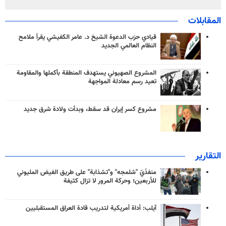
المقابلات
قيادي حزب الدعوة الشيخ د. عامر الكفيشي يقرأ ملامح
النظام العالمي الجديد
المشروع الصهيوني يستهدف المنطقة بأكملها والمقاومة
تعيد رسم معادلة المواجهة
مشروع كسر إيران قد سقط، وبدأت ولادة شرق جديد
التقارير
منفذَيّ "شلمجه" و"تشذابة" على طريق الفيض المليوني
للأربعين؛ وحركة المرور لا تزال كثيفة
آيلب: أداة أمريكية لتدريب قادة العراق المستقبليين