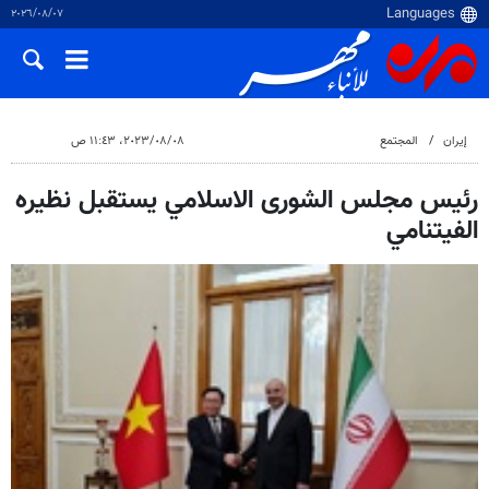
٠٧‏/٠٨‏/٢٠٢٦
إيران
المجتمع
٠٨‏/٠٨‏/٢٠٢٣، ١١:٤٣ ص
رئيس مجلس الشورى الاسلامي يستقبل نظيره
الفيتنامي