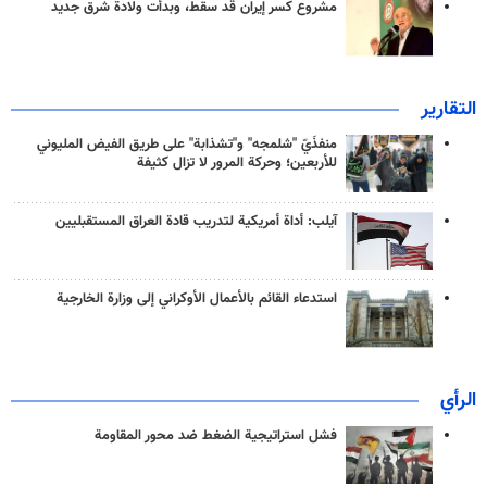
مشروع كسر إيران قد سقط، وبدأت ولادة شرق جديد
التقارير
منفذَيّ "شلمجه" و"تشذابة" على طريق الفيض المليوني
للأربعين؛ وحركة المرور لا تزال كثيفة
آيلب: أداة أمريكية لتدريب قادة العراق المستقبليين
استدعاء القائم بالأعمال الأوكراني إلى وزارة الخارجية
الرأي
فشل استراتيجية الضغط ضد محور المقاومة