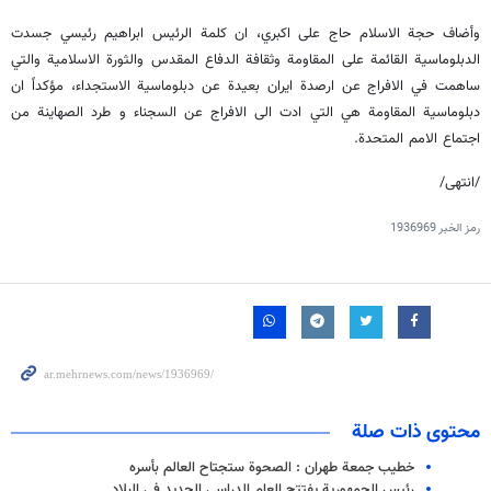
وأضاف حجة الاسلام حاج على اكبري، ان كلمة الرئيس ابراهيم رئيسي جسدت
الدبلوماسية القائمة على المقاومة وثقافة الدفاع المقدس والثورة الاسلامية والتي
ساهمت في الافراج عن ارصدة ايران بعيدة عن دبلوماسية الاستجداء، مؤكداً ان
دبلوماسية المقاومة هي التي ادت الى الافراج عن السجناء و طرد الصهاينة من
اجتماع الامم المتحدة.
/انتهى/
رمز الخبر
1936969
محتوى ذات صلة
خطيب جمعة طهران : الصحوة ستجتاح العالم بأسره
رئيس الجمهورية يفتتح العام الدراسي الجديد في البلاد