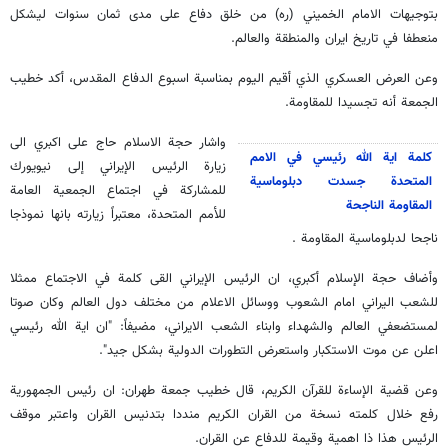
بتوجيهات الامام الخميني (ره) من خلق دفاع على مدى ثمان سنوات ليشكل
منعطفا في تاريخ ايران والمنطقة والعالم.
وعن العرض العسكري الذي أقيم اليوم بمناسبة اسبوع الدفاع المقدس، أكد خطيب
الجمعة أنه تجسيدا للمقاومة.
واشار حجة الاسلام حاج على اكبري الى
كلمة اية الله رئيسي في الامم
زيارة الرئيس الإيراني إلى نيويورك
المتحدة جسدت دبلوماسية
للمشاركة في اجتماع الجمعية العامة
المقاومة الناجحة
للأمم المتحدة، معتبراً زيارته بانها نموذجا
ناجحا لدبلوماسية المقاومة .
وأضاف حجة الإسلام أكبري، ان الرئيس الإيراني القى كلمة في الاجتماع ممثلا
للشعب اليراني امام الشعوب ووسائل الاعلام من مختلف دول العالم وكان صوتا
لمستضعفي العالم والشهداء وابناء الشعب الايراني، مضيفاً: "ان اية الله رئيسي
اعلن عن موت الاستكبار واستعرض التطورات الدولية بشكل جيد".
وعن قضية الإساءة للقرآن الكريم، قال خطيب جمعة طهران: ان رئيس الجمهورية
رفع خلال كلمته نسخة من القران الكريم منددا بتدنيس القران واعتبر موقف
الرئيس هذا ذا اهمية وقيمة للدفاع عن القران.