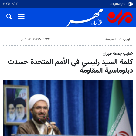
٠٧‏/٠٨‏/٢٠٢٦
إيران
السياسة
٢٢‏/٠٩‏/٢٠٢٣، ٣:٠٢ م
خطيب جمعة طهران:
كلمة السيد رئيسي في الأمم المتحدة جسدت
دبلوماسية المقاومة