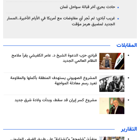
حادث بحري آخر قبالة سواحل عُمان
غريب آبادي: لم نُجرِ أي مفاوضات مع أمريكا في الأيام الأخيرة..المسار
الجديد لمضيق هرمز مؤقت
المقابلات
قيادي حزب الدعوة الشيخ د. عامر الكفيشي يقرأ ملامح
النظام العالمي الجديد
المشروع الصهيوني يستهدف المنطقة بأكملها والمقاومة
تعيد رسم معادلة المواجهة
مشروع كسر إيران قد سقط، وبدأت ولادة شرق جديد
التقارير
منفذَيّ "شلمجه" و"تشذابة" على طريق الفيض المليوني