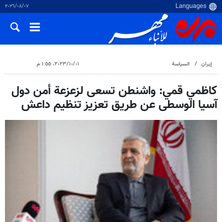
٠٧‏/٠٨‏/٢٠٢٦
إيران
السياسة
٠١‏/١٠‏/٢٠٢٣، ١:٥٥ م
كاظمي قمي: واشنطن تسعى لزعزعة أمن دول
آسيا الوسطى عن طريق تعزيز تنظيم داعش