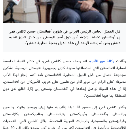
قال الممثل الخاص للرئيس الايراني في شؤون أفغانستان حسن كاظمي قمي
إن "واشنطن تخطط لزعزعة أمن دول آسيا الوسطى من خلال تعزيز تنظيم
داعش ومن ثم إنشاء قواعد في هذه الدول بحجة محاربة داعش".
وأفادت
وكالة مهر للأنباء
، انه وصف حسن كاظمي قمي، في ختام القمة الخامسة
لعملية أفغانستان التي استضافتها مدينة كازان بجمهورية تتارستان الروسية، تشكيل
مجموعة اتصال من قبل الدول المجاورة لأفغانستان بأنه أهم إنجاز لهذا الأمر.
مضيفا: "على الرغم من مرور أكثر من عامين على هروب الأمريكان من أفغانستان،
إلا أن هذه الدولة تواصل إيذاءها في أفغانستان وتسعى إلى إثارة القلق لدى دول
المنطقة بما فيها أفغانستان".
وأشار كاظمي قمي إلى حضور 13 دولة إقليمية منها إيران وروسيا والهند والصين
وباكستان وأفغانستان وأوزبكستان وتركمانستان وطاجيكستان وكازاخستان
وقرغيزستان والسعودية والإمارات العربية المتحدة. وقال كاظمي قمي: التحديات
الاقتصادية والأمنية في أفغانستان أكثر من أي شيء آخر، ويرجع ذلك إلى 20 عامًا