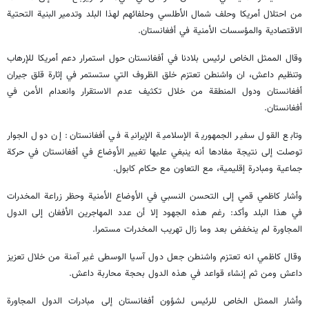
من احتلال أمريكا وحلف شمال الأطلسي وحلفائهم لهذا البلد وتدمير البنية التحتية
الاقتصادية والمؤسسات الأمنية في أفغانستان.
وقال الممثل الخاص لرئيس بلادنا في أفغانستان حول استمرار دعم أمريكا للإرهاب
وتنظيم داعش، ان واشنطن تعتزم خلق الظروف التي ستستمر في إثارة قلق جيران
أفغانستان ودول المنطقة من خلال تكثيف عدم الاستقرار وانعدام الأمن في
أفغانستان.
وتابع القول سفير الجمهورية الإسلامية الإيرانية في أفغانستان: إن دول الجوار
توصلت إلى نتيجة مفادها أنه ينبغي عليها تغيير الأوضاع في أفغانستان في حركة
جماعية ومبادرة إقليمية، مع التعاون مع حكام كابول.
وأشار كاظمي قمي إلى التحسن النسبي في الأوضاع الأمنية وحظر زراعة المخدرات
في هذا البلد وأكد: رغم هذه الجهود إلا أن عدد المهاجرين الأفغان إلى الدول
المجاورة لم ينخفض بعد وما زال تهريب المخدرات مستمرا.
وقال كاظمي انه تعتزم واشنطن جعل دول آسيا الوسطى غير آمنة من خلال تعزيز
داعش ومن ثم إنشاء قواعد في هذه الدول بحجة محاربة داعش.
وأشار الممثل الخاص للرئيس لشؤون أفغانستان إلى مبادرات الدول المجاورة