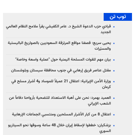
توب تن
قيادي حزب الدعوة الشيخ د. عامر الكفيشي يقرأ ملامح النظام العالمي
الجديد
يحيى سريع: قصفنا مواقع المرتزقة السعوديين بالصواريخ الباليستية
والمسيّرات
بيان مهم للقوات المسلحة اليمنية حول "عملية واسعة وخاصة"
مقتل عناصر فريق إرهابي في جنوب محافظة سيستان وبلوشستان
وزارة الأمن الإيرانية: اعتقال 21 عميلاً للموساد و4 أشرار مسلح في
كرمان
العميد بهمرد: نحن على أهبة الاستعداد للتضحية بأرواحنا دفاعاً عن
الشعب الإيراني
اعتقال 8 من كبار الأشرار المسلحين ومنتسبي الجماعات الإرهابية
بزشكيان: خططوا لإسقاط إيران خلال 48 ساعة وسوقها نحو السيناريو
السوري