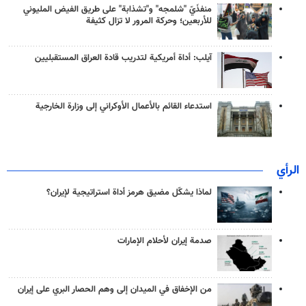
منفذَيّ "شلمجه" و"تشذابة" على طريق الفيض المليوني
للأربعين؛ وحركة المرور لا تزال كثيفة
آيلب: أداة أمريكية لتدريب قادة العراق المستقبليين
استدعاء القائم بالأعمال الأوكراني إلى وزارة الخارجية
الرأي
لماذا يشكّل مضيق هرمز أداة استراتيجية لإيران؟
صدمة إيران لأحلام الإمارات
من الإخفاق في الميدان إلى وهم الحصار البري على إيران