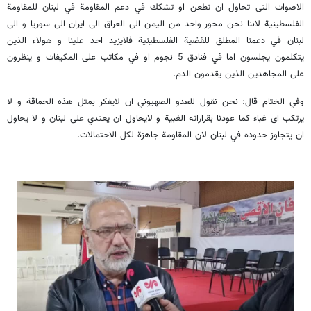
الاصوات التی تحاول ان تطعن او تشکك في دعم المقاومة في لبنان للمقاومة
الفلسطینیة لاننا نحن محور واحد من الیمن الی العراق الی ایران الی سوریا و الی
لبنان في دعمنا المطلق للقضیة الفلسطینیة فلایزید احد علینا و هولاء الذین
یتکلمون یجلسون اما في فنادق 5 نجوم او في مکاتب علی المکیفات و ینظرون
علی المجاهدین الذین یقدمون الدم.
وفي الختام قال: نحن نقول للعدو الصهیوني ان لایفکر بمثل هذه الحماقة و لا
یرتکب ای غباء کما عودنا بقراراته الغبیة و لایحاول ان یعتدي علی لبنان و لا یحاول
ان یتجاوز حدوده في لبنان لان المقاومة جاهزة لکل الاحتمالات.