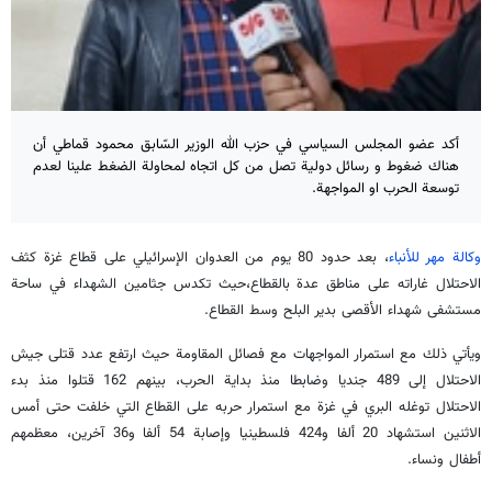
أكد عضو المجلس السياسي في حزب الله الوزير السّابق محمود قماطي أن
هناك ضغوط و رسائل دولیة تصل من کل اتجاه لمحاولة الضغط علینا لعدم
توسعة الحرب او المواجهة.
وكالة مهر للأنباء
، بعد حدود 80 یوم من العدوان الإسرائيلي على قطاع غزة كثف
الاحتلال غاراته على مناطق عدة بالقطاع،حیث تكدس جثامين الشهداء في ساحة
مستشفى شهداء الأقصى بدير البلح وسط القطاع.
ويأتي ذلك مع استمرار المواجهات مع فصائل المقاومة حیث ارتفع عدد قتلی جیش
الاحتلال إلى 489 جنديا وضابطا منذ بداية الحرب، بينهم 162 قتلوا منذ بدء
الاحتلال توغله البري في غزة مع استمرار حربه على القطاع التي خلفت حتى أمس
الاثنين استشهاد 20 ألفا و424 فلسطينيا وإصابة 54 ألفا و36 آخرين، معظمهم
أطفال ونساء.