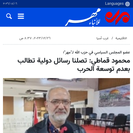
٠٦‏/٠٨‏/٢٠٢٦
الاقلیمیة
غرب آسیا
٢٦‏/١٢‏/٢٠٢٣، ٨:٣٧ ص
عضو المجلس السياسي في حزب الله لـ"مهر"؛
محمود قماطي: تصلنا رسائل دولیة تطالب
بعدم توسعة الحرب