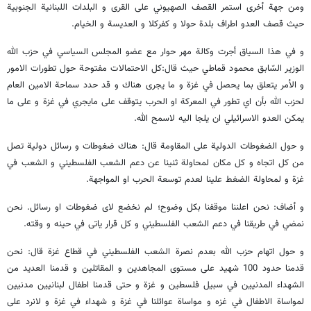
ومن جهة أخری استمر القصف الصهیوني علی القری و البلدات اللبنانیة الجنوبیة
حیث قصف العدو اطراف بلدة حولا و کفرکلا و العدیسة و الخیام.
و في هذا السیاق أجرت وكالة مهر حوار مع عضو المجلس السياسي في حزب الله
الوزير السّابق محمود قماطي حیث قال:کل الاحتمالات مفتوحة حول تطورات الامور
و الأمر یتعلق بما یحصل في غزة و ما یجری هناك و قد حدد سماحة الامین العام
لحزب الله بأن اي تطور في المعرکة او الحرب یتوقف علی مایجري في غزة و علی ما
یمکن العدو الاسرائیلي ان یلجا الیه لاسمح الله.
و حول الضغوطات الدولية على المقاومة قال: هناك ضغوطات و رسائل دولیة تصل
من کل اتجاه و کل مکان لمحاولة ثنینا عن دعم الشعب الفلسطیني و الشعب في
غزة و لمحاولة الضغط علینا لعدم توسعة الحرب او المواجهة.
و أضاف: نحن اعلننا موقفنا بکل وضوح؛ لم نخضع لای ضغوطات او رسائل. نحن
نمضي في طریقنا في دعم الشعب الفلسطیني و کل قرار یاتی في حینه و وقته.
و حول اتهام حزب الله بعدم نصرة الشعب الفلسطيني في قطاع غزة قال: نحن
قدمنا حدود 100 شهید علی مستوی المجاهدین و المقاتلین و قدمنا العدید من
الشهداء المدنیین في سبیل فلسطین و غزة و حتی قدمنا اطفال لبنانیین مدنیین
لمواساة الاطفال في غزه و مواساة عوائلنا في غزة و شهداء في غزة و لانرد علی