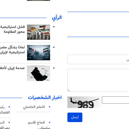
الرأي
فشل استراتيجية
محور المقاومة
لماذا يشكّل مضيق
استراتيجية لإيران
صدمة إيران لأحلام
اخبار الشخصيات
الامام الخامنئي
رئی
القضائی
ارسل
الحاج قاسم
الس
سليماني
نصرالله