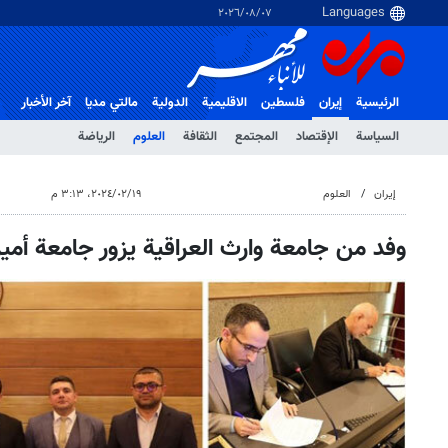
٠٧‏/٠٨‏/٢٠٢٦
الرئيسية
إيران
فلسطین
الاقلیمیة
الدولية
مالتي مدیا
آخر الأخبار
السياسة
الإقتصاد
المجتمع
الثقافة
العلوم
الرياضة
إيران
العلوم
١٩‏/٠٢‏/٢٠٢٤، ٣:١٣ م
وفد من جامعة وارث العراقية يزور جامعة أمير 