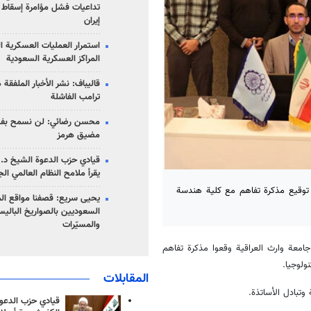
تداعيات فشل مؤامرة إسقاط ا
إيران
استمرار العمليات العسكرية ا
المراكز العسكرية السعودية
قاليباف: نشر الأخبار الملفقة
ترامب الفاشلة
محسن رضائي: لن نسمح بفتح
مضيق هرمز
قيادي حزب الدعوة الشيخ د. 
يقرأ ملامح النظام العالمي ال
تم توقيع مذكرة تفاهم مع كلية هندسة
يحيى سريع: قصفنا مواقع الم
السعوديين بالصواريخ الباليس
والمسيّرات
 جامعة وارث العراقية وقعوا مذكرة تفاهم
ولوجيا.
المقابلات
وتبادل الأساتذة.
قيادي حزب الدعوة