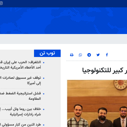
توب تن
التلغراف: الحرب على إيران ق
أحد الأخطاء الأمريكية التاريخ
كبير للتكنولوجيا
توقف غير مسبوق لصادرات ال
إلى أميركا
فشل استراتيجية الضغط ضد
المقاومة
خلاف بين روما وتل أبيب... إ
شراء رادارات إسرائيلية
طرد اثنين من كبار مسؤولي ال