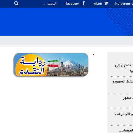
facebook
twitter
instagram
د تتحول إلى
ية
نفط السعودي
 محور
يطاليا توقف
موساد...