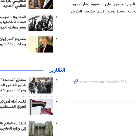
الكفيشي يقرأ ملا
 طلبهم للحصول على المشورة بشأن تجهيز
العالمي الجديد
أبحاث السبط ومدير قسم هندسة البترول
المشروع الصهيو
المنطقة بأكملها و
رسم معادلة الموا
مشروع كسر إيران
وبدأت ولادة شرق
التقارير
منفذَيّ "شلمجه" 
طريق الفيض الملي
وحركة المرور لا ت
آيلب: أداة أمريكي
العراق المستقبلي
استدعاء القائم بال
إلى وزارة الخارجية