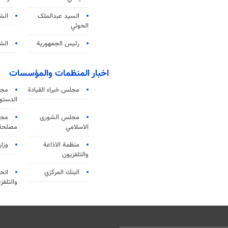
السید عبدالملک
الش
الحوثي
رئيس الجمهورية
الشي
اخبار المنظمات والمؤسسات
مجلس خبراء القيادة
مجل
الدستو
مجلس الشورى
مجم
الاسلامي
مصلحة 
منظمة الاذاعة
وزار
والتلفزیون
البنك المركزي
اتحا
والتلفز