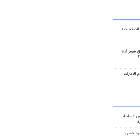
 الضغط ضد
 هرمز أداة
؟
 الإمارات
س السلطة
ة
يد حسن