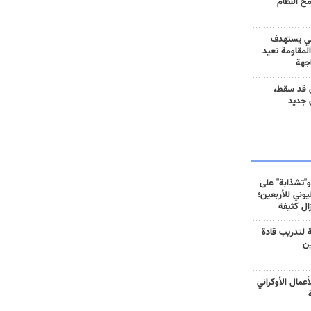
مح النظام
ني يستهدف
المقاومة تعيد
جهة
 قد سقط،
 جديد
و"تشذابة" على
وني للأربعين؛
زال كثيفة
ة لتدريب قادة
ين
أعمال الأوكراني