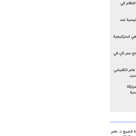
لنظام في
ليمنية ضد
 هي استراتيجية
 ممر ثانٍ في
عامر الكفيشي
جديد
رتزقة
تية
 الشيخ د. عامر