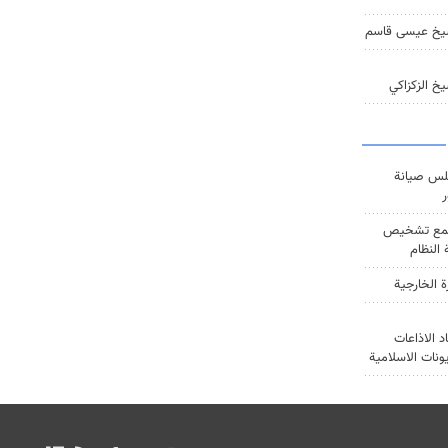
يخ عيسى قاسم
خ الزكزاكي
س صيانة
ر
ع تشخيص
النظام
ة الخارجية
د الاذاعات
يونات الاسلامية