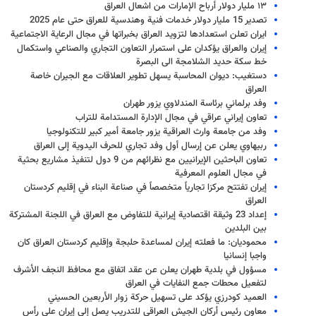
۱۳ مليار دولار أرباح الإمارات من اشعال العراق
تصدير 15 مليار دولار خدمات فنية وهندسية للعراق حتى عام 2025
ايران تعلن استعدادها لتزويد العراق بخبراتها في مجال الرعاية الاجتماعية
إيران والعراق يؤكدان على استمرار التعاون التجاري والصناعي واستكمال
خط سكة حديد الشلامجة الى البصرة
دستغيب: ديوان المحاسبة يسهل تطوير العلاقات مع الجيران خاصة
العراق
وفد برلماني برئاسة المندلاوي يزور طهران
تعاون إيراني عراقي في مجال الإدارة المستدامة للتراب
وفد من جامعة وارث العراقية يزور جامعة أمير كبير للتكنولوجيا
ربيهاوي یعلن عن إرسال أول وفد تجاري للحرف اليدوية إلى العراق
تعاون الباحثين الإيرانيين مع نظرائهم من 9 دول لتنفيذ مشاريع بحثية
في مجال العلوم المعرفية
إيران تفتتح مركزا تجارياً متخصصاً في صناعة البناء في إقليم كردستان
العراق
إعداد 23 وثيقة اقتصادية إيرانية للتفاوض مع العراق في اللجنة المشتركة
بين البلدين
محموديان: ما فعلته إيران لمساعدة حلبجة وإقليم كردستان العراق كان
واجبا إنسانيا
مسؤول في بلدية طهران يعلن عن عقد اتفاق مع محافظ النجف الأشرف
لتفعيل محطات جمع النفايات في العراق
العميد كودرزي يؤكد على تسهيل حركة زوار الأربعين الحسيني
معاون رئيس أركان الجيش العراقي للتدريب يصل إلى إيران على رأس