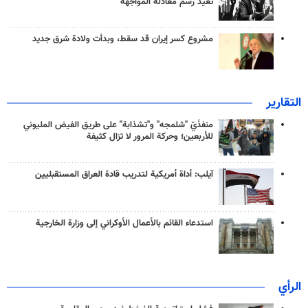
تعيد رسم معادلة المواجهة
مشروع كسر إيران قد سقط، وبدأت ولادة شرق جديد
التقارير
منفذَيّ "شلمجه" و"تشذابة" على طريق الفيض المليوني
للأربعين؛ وحركة المرور لا تزال كثيفة
آيلب: أداة أمريكية لتدريب قادة العراق المستقبليين
استدعاء القائم بالأعمال الأوكراني إلى وزارة الخارجية
الرأي