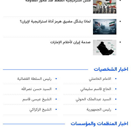
فشل استراتيجية الضغط ضد محور المقاومة
لماذا يشكّل مضيق هرمز أداة استراتيجية لإيران؟
صدمة إيران لأحلام الإمارات
اخبار الشخصيات
الامام الخامنئي
رئیس السلطة القضائیة
الحاج قاسم سليماني
السيد حسن نصرالله
السید عبدالملک الحوثي
الشيخ عيسى قاسم
رئيس الجمهورية
الشيخ الزكزاكي
اخبار المنظمات والمؤسسات