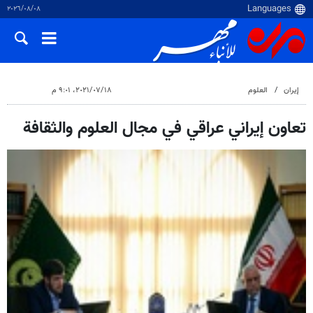
٠٨‏/٠٨‏/٢٠٢٦
إيران
العلوم
١٨‏/٠٧‏/٢٠٢١، ٩:٠١ م
تعاون إيراني عراقي في مجال العلوم والثقافة