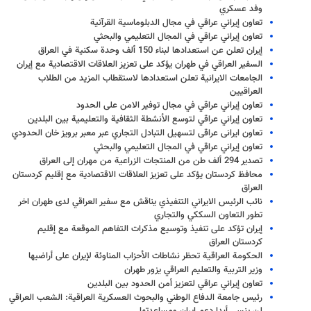
وفد عسكري
تعاون إيراني عراقي في مجال الدبلوماسية القرآنية
تعاون إيراني عراقي في المجال التعليمي والبحثي
إيران تعلن عن استعدادها لبناء 150 ألف وحدة سكنية في العراق
السفير العراقي في طهران يؤكد على تعزيز العلاقات الاقتصادية مع إيران
الجامعات الايرانية تعلن استعدادها لاستقطاب المزيد من الطلاب
العراقيين
تعاون إيراني عراقي في مجال توفير الامن على الحدود
تعاون إيراني عراقي لتوسع الأنشطة الثقافية والتعليمية بين البلدين
تعاون ایرانی عراقی لتسهيل التبادل التجاري عبر معبر برويز خان الحدودي
تعاون إيراني عراقي في المجال التعليمي والبحثي
تصدير 294 ألف طن من المنتجات الزراعية من مهران إلى العراق
محافظ كردستان يؤكد على تعزيز العلاقات الاقتصادية مع إقليم كردستان
العراق
نائب الرئيس الايراني التنفيذي يناقش مع سفير العراقي لدى طهران اخر
تطور التعاون السككي والتجاري
إيران تؤكد على تنفيذ وتوسيع مذكرات التفاهم الموقعة مع إقليم
كردستان العراق
الحكومة العراقية تحظر نشاطات الأحزاب المناوئة لإيران على أراضيها
وزير التربية والتعليم العراقي يزور طهران
تعاون إيراني عراقي لتعزيز أمن الحدود بين البلدين
رئيس جامعة الدفاع الوطني والبحوث العسكرية العراقية: الشعب العراقي