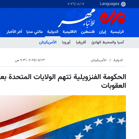
٠٧‏/٠٨‏/٢٠٢٦
الرئيسية
إيران
فلسطین
الاقلیمیة
الدولية
مالتي مدیا
آخر الأخبار
آسيا والمحيط الهادئ
أفريقيا
أوروبا
الأمريكيتان
الدولية
الأمريكيتان
١٣‏/٠٤‏/٢٠٢٤، ٩:٣١ ص
الحكومة الفنزويلية تتهم الولايات المتحدة بعد
العقوبات