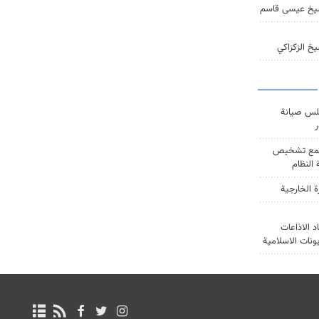
يخ عيسى قاسم
خ الزكزاكي
س صيانة
ر
ع تشخيص
النظام
ة الخارجية
د الاذاعات
يونات الاسلامية