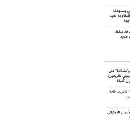
ني يستهدف
المقاومة تعيد
جهة
 قد سقط،
 جديد
و"تشذابة" على
وني للأربعين؛
زال كثيفة
ة لتدريب قادة
ين
أعمال الأوكراني