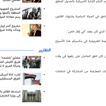
العالمي الجديد
 التزام الإدارة الأمريكية بالجدول المتفق
المشروع الصهيو
المنطقة بأكملها و
لحق في الحياة السلمية وتنتهك القانون
رسم معادلة الموا
مشروع كسر إيران
وبدأت ولادة شرق
ء الذي كان يعقد "في إطار خاص".
ومة الفنزويلية في مكسيكو هذا الأسبوع
التقارير
ن كان اتفق الجانبان على رفعها في وقت
منفذَيّ "شلمجه" 
طريق الفيض الملي
وحركة المرور لا ت
ات المعارضة من المشاركة في انتخابات
آيلب: أداة أمريكي
العراق المستقبلي
استدعاء القائم بال
إلى وزارة الخارجية