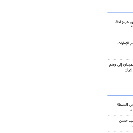
 هرمز أداة
؟
 الإمارات
ميدان إلى وهم
إيران
س السلطة
ة
يد حسن