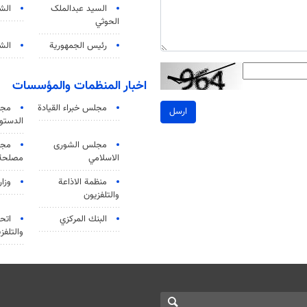
السید عبدالملک
الش
الحوثي
رئيس الجمهورية
الشي
اخبار المنظمات والمؤسسات
مجلس خبراء القيادة
مجل
ارسل
الدستو
مجلس الشورى
مجم
الاسلامي
مصلحة 
منظمة الاذاعة
وزار
والتلفزیون
البنك المركزي
اتحا
والتلفز