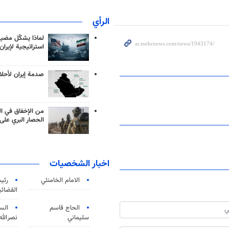
الرأي
لماذا يشكّل مضيق
استراتيجية لإيران
صدمة إيران لأحلام
من الإخفاق في ال
الحصار البري على 
اخبار الشخصيات
الامام الخامنئي
رئی
القضائی
الحاج قاسم
الس
سليماني
نصرالله