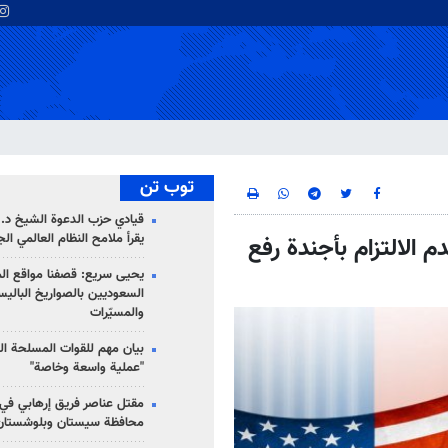
توب تن
قيادي حزب الدعوة الشيخ د. 
يقرأ ملامح النظام العالمي ال
م الالتزام بأجندة رفع
يحيى سريع: قصفنا مواقع الم
السعوديين بالصواريخ الباليس
والمسيّرات
بيان مهم للقوات المسلحة ال
"عملية واسعة وخاصة"
مقتل عناصر فريق إرهابي في
محافظة سيستان وبلوشستان