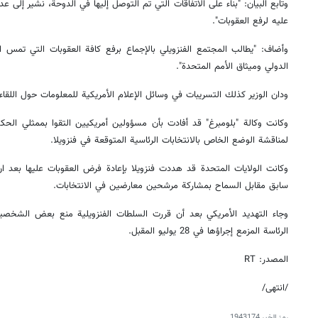
وتابع البيان: "بناء على الاتفاقات التي تم التوصل إليها في الدوحة، نشير إلى عدم
عليه لرفع العقوبات".
وأضاف: "يطالب المجتمع الفنزويلي بالإجماع برفع كافة العقوبات التي تمس ا
الدولي وميثاق الأمم المتحدة".
ودان الوزير كذلك التسريبات في وسائل الإعلام الأمريكية للمعلومات حول اللقا
وكانت وكالة "بلومبرغ" قد أفادت بأن مسؤولين أمريكيين التقوا بممثلي الحك
لمناقشة الوضع الخاص بالانتخابات الرئاسية المتوقعة في فنزويلا.
وكانت الولايات المتحدة قد هددت فنزويلا بإعادة فرض العقوبات عليها بعد ا
سابق مقابل السماح بمشاركة مرشحين معارضين في الانتخابات.
وجاء التهديد الأمريكي بعد أن قررت السلطات الفنزويلية منع بعض الشخصي
الرئاسة المزمع إجراؤها في 28 يوليو المقبل.
المصدر: RT
/انتهى/
رمز الخبر
1943174