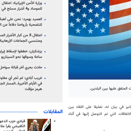
للموساد و4 أشرار مسلح في كرمان
العميد بهمرد: نحن على أهبة 
للتضحية بأرواحنا دفاعاً عن ا
اعتقال 8 من كبار الأشرار 
ومنتسبي الجماعات الإرهابية
ساعة وسوقها نحو السيناريو 
حادث بحري آخر قبالة سواحل 
غريب آبادي: لم نُجرِ أي مفاو
في الأيام الأخيرة..المسار ال
ت المتفق عليها بين البلدين.
هرمز مؤقت
انيز في بيان له، تعليقا على اللقاء بين
المقابلات
اتفاقات التي تم التوصل إليها في أثناء
قيادي حزب الدعوة
الكفيشي يقرأ ملا