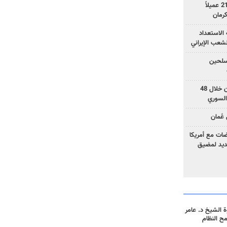
وزارة الأمن الإيرانية: اعتقال 21 عميلاً
الاستعداد
لشعب الإيراني
المسلحين
بزشكيان: خططوا لإسقاط إيران خلال 48
السوري
عُمان
ضات مع أمريكا
جديد لمضيق
 الشيخ د. عامر
مح النظام