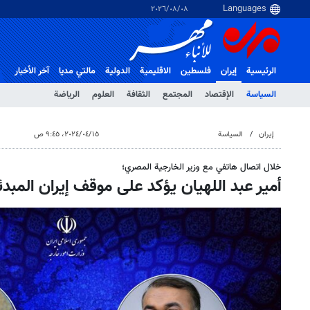
٠٨‏/٠٨‏/٢٠٢٦
الرئيسية
إيران
فلسطین
الاقلیمیة
الدولية
مالتي مدیا
آخر الأخبار
السياسة
الإقتصاد
المجتمع
الثقافة
العلوم
الرياضة
إيران
السياسة
١٥‏/٠٤‏/٢٠٢٤، ٩:٤٥ ص
خلال اتصال هاتفي مع وزير الخارجية المصري؛
أمير عبد اللهيان يؤكد على موقف إيران المبد