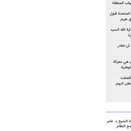
واب المنطقة
 المتحدة قبول
ق هرمز
ية الله السيد
ة
أن تغادر
وم هي معركة
لوطنية
 قصفت
نطن اليوم
 الشيخ د. عامر
مح النظام