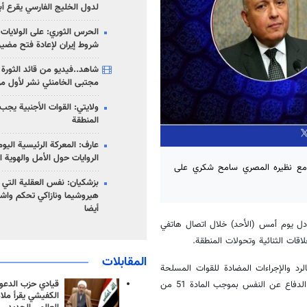
لدول الخليج الفارسي يقرع أب
الحرس الثوري: على الولايات
شروط إيران لإعادة فتح مضي
شاهد..فيديو من قائد الثورة آ
مجتبى الخامنئي نشر لأول مر
ولايتي: القوات الأجنبية يجب 
المنطقة
عارف: المعركة الرئيسية الي
الروايات حول الأمل والهوية ا
ية مع نظيره المصري سامح شكري على
بزشكيان: نفس العقلية التي
هيروشيما ونازاكي تحكم واش
أيضا
تبادل يوم أمس (الأحد) خلال اتصال هاتفي
قات الثنائية وتحولات المنطقة.
المقابلات
لرد والإجراءات المضادة للقوات المسلحة
قيادي حزب الدعوة
للجمهورية الإسلامية الإيرانية في استهداف الكيان الصهيوني على أساس مبدأ الدفاع عن النفس بموجب المادة 51 من
الكفيشي يقرأ ملا