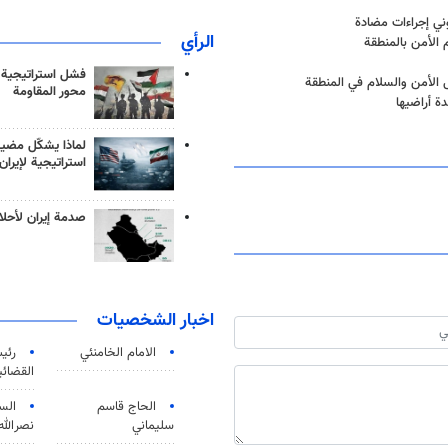
وني إجراءات مضادة
الرأي
 الأمن بالمنطقة
فشل استراتيجية
ل الأمن والسلام في المنطقة
محور المقاومة
ة أراضيها
لماذا يشكّل مضيق
استراتيجية لإيران
صدمة إيران لأحلام
اخبار الشخصيات
الامام الخامنئي
رئی
القضائی
الحاج قاسم
الس
سليماني
نصرالله