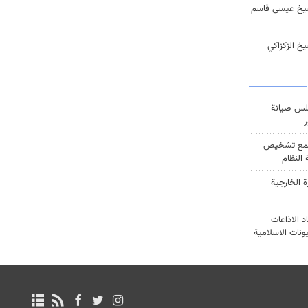
يخ عيسى قاسم
خ الزكزاكي
س صيانة
ر
ع تشخيص
النظام
ة الخارجية
د الاذاعات
يونات الاسلامية