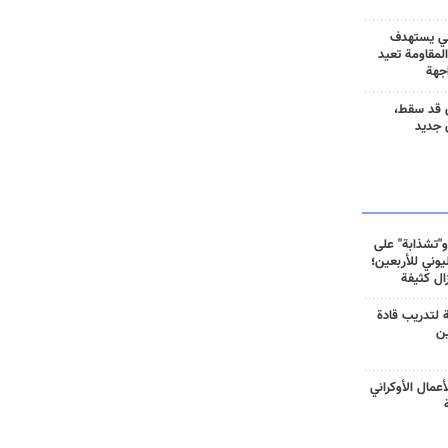
ني يستهدف
المقاومة تعيد
جهة
 قد سقط،
 جديد
و"تشذابة" على
وني للأربعين؛
زال كثيفة
ة لتدريب قادة
ين
أعمال الأوكراني