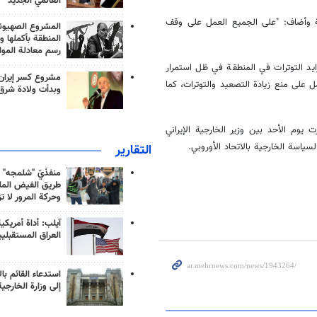
العالمي الجديد
قة وأضاف: "على الجميع العمل على وقف
المشروع الصهيو
المنطقة بأكملها و
رسم معادلة الموا
يد التوترات في المنطقة في ظل استمرار
مشروع كسر إيران
على منع زيادة التصعيد والتوترات، كما
وبدأت ولادة شرق
يوم الأحد بين وزير الخارجية الإيراني
سياسة الخارجية بالاتحاد الأوروبي.
التقارير
منفذَيّ "شلمجه" 
طريق الفيض الملي
وحركة المرور لا ت
آيلب: أداة أمريكي
العراق المستقبلي
استدعاء القائم بال
إلى وزارة الخارجية