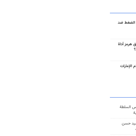
 الضغط ضد
 هرمز أداة
؟
 الإمارات
س السلطة
ة
يد حسن