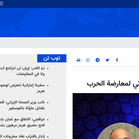
توب تن
ذو القدر: إيران لن تتراجع أبدا
ولا في المفاوضات
ئي لمعارضة الحرب
سفينة إماراتية تتعرض لهج
هرمز
نائب وزير الصحة الإيراني: قصف
بقنابل ملوّثة بالفوسفور
عراقجي: الاتفاق مع عُمان با
فتح مضيق هرمز مرهون بشر
إنذار باقتراب نفاد مخزونات ا