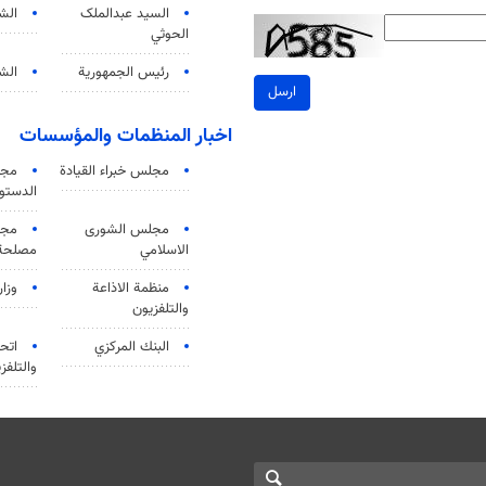
السید عبدالملک
الش
الحوثي
رئيس الجمهورية
الشي
ارسل
اخبار المنظمات والمؤسسات
مجلس خبراء القيادة
مجل
الدستو
مجلس الشورى
مجم
الاسلامي
مصلحة 
منظمة الاذاعة
وزار
والتلفزیون
البنك المركزي
اتحا
والتلفز