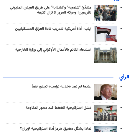
منفذَيّ "شلمجه" و"تشذابة" على طريق الفيض المليوني
للأربعين؛ وحركة المرور لا تزال كثيفة
آيلب: أداة أمريكية لتدريب قادة العراق المستقبليين
استدعاء القائم بالأعمال الأوكراني إلى وزارة الخارجية
الرأي
عندما لم تعد «خدعة ترامب» تجدي نفعاً
فشل استراتيجية الضغط ضد محور المقاومة
لماذا يشكّل مضيق هرمز أداة استراتيجية لإيران؟