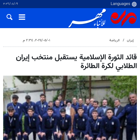
٠٩‏/٠٨‏/٢٠٢٦
إيران
الرياضة
٠١‏/٠٥‏/٢٠٢٤، ٢:٣٤ م
قائد الثورة الإسلامية يستقبل منتخب إيران
الطلابي لكرة الطائرة