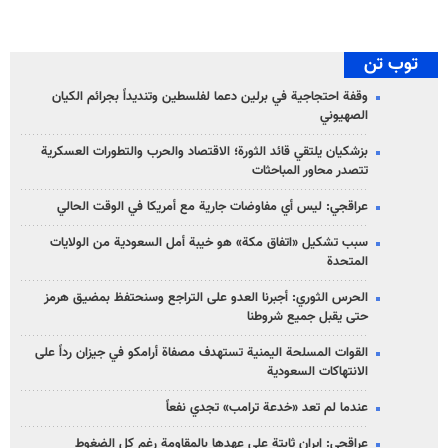
توب تن
وقفة احتجاجية في برلين دعما لفلسطين وتنديداً بجرائم الكيان
الصهیوني
بزشكيان يلتقي قائد الثورة؛ الاقتصاد والحرب والتطورات العسكرية
تتصدر محاور المباحثات
عراقجي: ليس أي مفاوضات جارية مع أمريكا في الوقت الحالي
سبب تشكيل «اتفاق مكة» هو خيبة أمل السعودية من الولايات
المتحدة
الحرس الثوري: أجبرنا العدو على التراجع وسنحتفظ بمضيق هرمز
حتى يقبل جميع شروطنا
القوات المسلحة اليمنية تستهدف مصفاة أرامكو في جيزان رداً على
الانتهاكات السعودية
عندما لم تعد «خدعة ترامب» تجدي نفعاً
عراقجي: إيران ثابتة على عهدها بالمقاومة رغم كل الضغوط