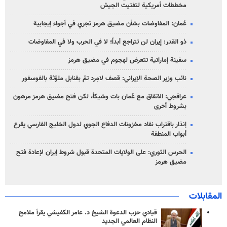
مخططات أمريكية لتفتيت الجيش
عُمان: المفاوضات بشأن مضيق هرمز تجري في أجواء إيجابية
ذو القدر: إيران لن تتراجع أبداً؛ لا في الحرب ولا في المفاوضات
سفينة إماراتية تتعرض لهجوم في مضيق هرمز
نائب وزير الصحة الإيراني: قصف لامِرد تمّ بقنابل ملوّثة بالفوسفور
عراقجي: الاتفاق مع عُمان بات وشيكاً، لكن فتح مضيق هرمز مرهون
بشروط أخرى
إنذار باقتراب نفاد مخزونات الدفاع الجوي لدول الخليج الفارسي يقرع
أبواب المنطقة
الحرس الثوري: على الولايات المتحدة قبول شروط إيران لإعادة فتح
مضيق هرمز
المقابلات
قيادي حزب الدعوة الشيخ د. عامر الكفيشي يقرأ ملامح
النظام العالمي الجديد