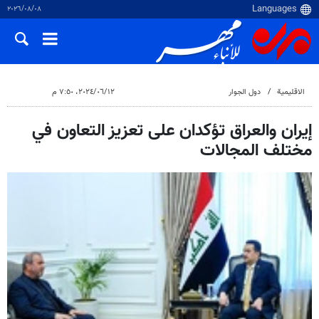
٠٨‏/٠٨‏/٢٠٢٦
الاقلیمیة
دول الجوار
١٢‏/٠٦‏/٢٠٢٤، ٧:٥٠ م
إيران والعراق تؤكدان على تعزيز التعاون في
مختلف المجالات