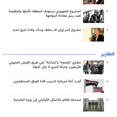
المشروع الصهيوني يستهدف المنطقة بأكملها والمقاومة
تعيد رسم معادلة المواجهة
مشروع كسر إيران قد سقط، وبدأت ولادة شرق جديد
التقارير
منفذَيّ "شلمجه" و"تشذابة" على طريق الفيض المليوني
للأربعين؛ وحركة المرور لا تزال كثيفة
آيلب: أداة أمريكية لتدريب قادة العراق المستقبليين
استدعاء القائم بالأعمال الأوكراني إلى وزارة الخارجية