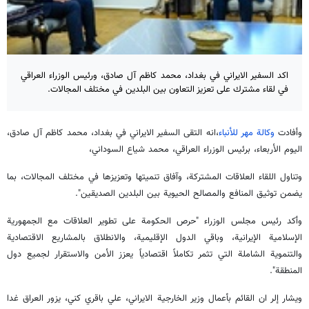
اكد السفير الايراني في بغداد، محمد كاظم آل صادق، ورئيس الوزراء العراقي
في لقاء مشترك على تعزيز التعاون بين البلدين في مختلف المجالات.
وأفادت
وكالة مهر للأنباء
،انه التقى السفير الايراني في بغداد، محمد كاظم آل صادق،
اليوم الأربعاء، برئيس الوزراء العراقي، محمد شياع السوداني،
وتناول اللقاء العلاقات المشتركة، وآفاق تنميتها وتعزيزها في مختلف المجالات، بما
يضمن توثيق المنافع والمصالح الحيوية بين البلدين الصديقين".
وأكد رئيس مجلس الوزراء "حرص الحكومة على تطوير العلاقات مع الجمهورية
الإسلامية الإيرانية، وباقي الدول الإقليمية، والانطلاق بالمشاريع الاقتصادية
والتنموية الشاملة التي تثمر تكاملاً اقتصادياً يعزز الأمن والاستقرار لجميع دول
المنطقة".
ويشار إلر ان القائم بأعمال وزير الخارجية الايراني، علي باقري كني، يزور العراق غدا