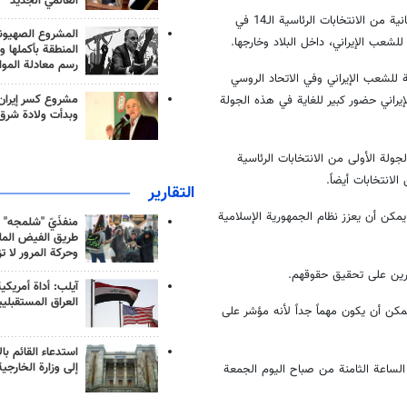
العالمي الجديد
قال سفير إيران لدى روسيا " كاظم جلالي" في تقرير حول عملية إجراء الجولة الثانية من الانتخابات الرئاسية الـ14 في
المشروع الصهيو
لشعب الإيراني، داخل البلاد وخارجها.
المنطقة بأكملها و
رسم معادلة الموا
 للشعب الإيراني وفي الاتحاد الروسي
مشروع كسر إيران
يراني حضور كبير للغاية في هذه الجولة
وبدأت ولادة شرق
جولة الأولى من الانتخابات الرئاسية
انتخابات أيضاً.
التقارير
مكن أن يعزز نظام الجمهورية الإسلامية
منفذَيّ "شلمجه" 
طريق الفيض الملي
وحركة المرور لا ت
ادرين على تحقيق حقوقهم.
آيلب: أداة أمريكي
العراق المستقبلي
يمكن أن يكون مهماً جداً لأنه مؤشر على
استدعاء القائم بال
إلى وزارة الخارجية
 الساعة الثامنة من صباح اليوم الجمعة