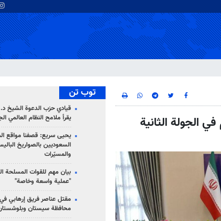
توب تن
قيادي حزب الدعوة الشيخ د. 
يقرأ ملامح النظام العالمي ال
في الجولة الثانية
يحيى سريع: قصفنا مواقع الم
السعوديين بالصواريخ الباليس
والمسيّرات
بيان مهم للقوات المسلحة ال
"عملية واسعة وخاصة"
مقتل عناصر فريق إرهابي في
محافظة سيستان وبلوشستان