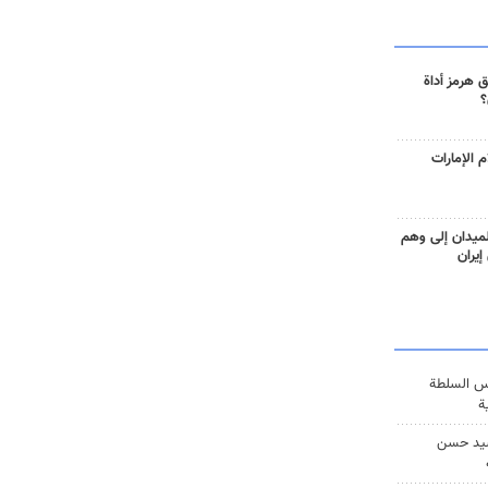
 هرمز أداة
؟
 الإمارات
ميدان إلى وهم
إيران
س السلطة
ة
يد حسن