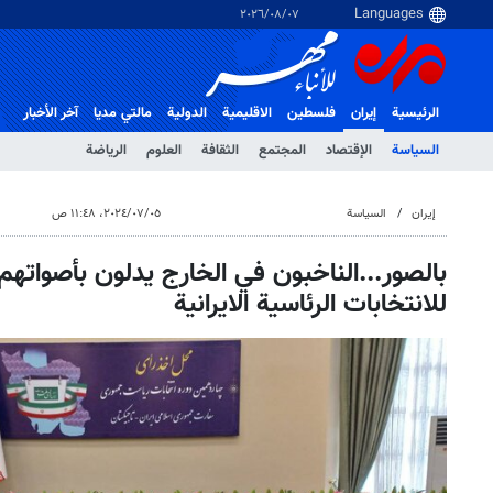
٠٧‏/٠٨‏/٢٠٢٦
الرئيسية
إيران
فلسطین
الاقلیمیة
الدولية
مالتي مدیا
آخر الأخبار
السياسة
الإقتصاد
المجتمع
الثقافة
العلوم
الرياضة
إيران
السياسة
٠٥‏/٠٧‏/٢٠٢٤، ١١:٤٨ ص
بالصور...الناخبون في الخارج يدلون بأصواتهم 
للانتخابات الرئاسية الايرانية