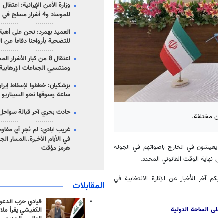
للموساد و4 أشرار مسلح في كرمان
العميد بهمرد: نحن على أهبة 
للتضحية بأرواحنا دفاعاً عن ا
اعتقال 8 من كبار الأشرار 
ومنتسبي الجماعات الإرهابية
ساعة وسوقها نحو السيناريو 
حادث بحري آخر قبالة سواحل 
ن مختلفة.
غريب آبادي: لم نُجرِ أي مفاو
في الأيام الأخيرة..المسار ال
ن يعيشون في الخارج باصواتهم في الجولة
هرمز مؤقت
 نهاية الوقت القانوني المحدد.
 آخر الأخبار عن الإثارة الانتخابية في
المقابلات
قيادي حزب الدعوة
لى الساحة الدولية
الكفيشي يقرأ ملا