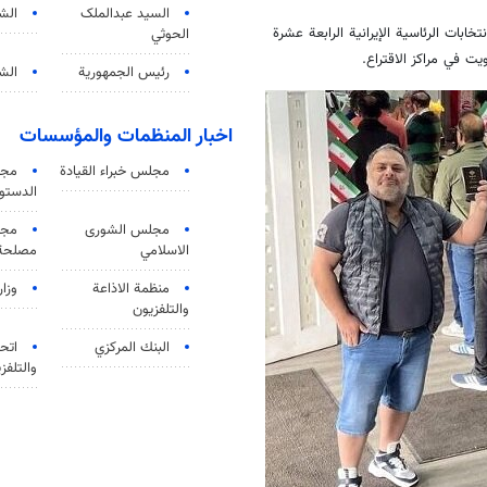
السید عبدالملک
الش
خابات الرئاسية الإیرانیة الرابعة عشرة
الحوثي
ت في مراكز الاقتراع.
رئيس الجمهورية
الشي
اخبار المنظمات والمؤسسات
مجلس خبراء القيادة
مجل
الدستو
مجلس الشورى
مجم
الاسلامي
مصلحة 
منظمة الاذاعة
وزار
والتلفزیون
البنك المركزي
اتحا
والتلفز