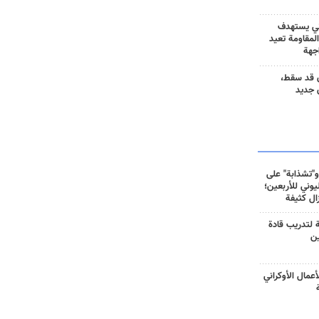
ني يستهدف
المقاومة تعيد
جهة
 قد سقط،
 جديد
و"تشذابة" على
وني للأربعين؛
زال كثيفة
ة لتدريب قادة
ين
أعمال الأوكراني