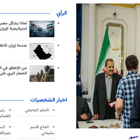
الرأي
لماذا يشكّل مضيق
استراتيجية لإيران
صدمة إيران لأحلام
من الإخفاق في ال
الحصار البري على 
اخبار الشخصيات
الامام الخامنئي
رئی
القضائی
الحاج قاسم
الس
سليماني
نصرالله
ة +صور