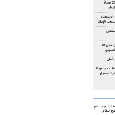
وزارة الأمن الإيرانية: اعتقال 21 عميلاً
الاستعداد
لشعب الإيراني
المسلحين
بزشكيان: خططوا لإسقاط إيران خلال 48
السوري
عُمان
ضات مع أمريكا
جديد لمضيق
 الشيخ د. عامر
مح النظام