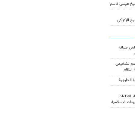
يخ عيسى قاسم
خ الزكزاكي
س صيانة
ر
ع تشخيص
النظام
ة الخارجية
د الاذاعات
يونات الاسلامية