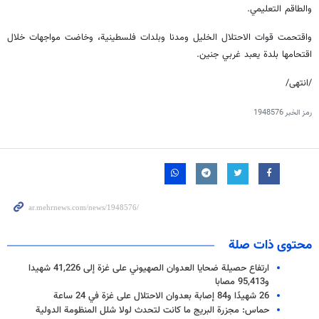
والطاقم التعليمي.
واقتحمت قوات الاحتلال الخليل ومدنا وبلدات فلسطينية، وخاضت مواجهات خلال
اقتحامها بلدة يعبد غربي جنين.
/انتهى/
رمز الخبر
1948576
محتوى ذات صلة
ارتفاع حصيلة ضحايا العدوان الصهيوني على غزة إلى 41,226 شهيدا
و95,413 مصابا
26 شهيدًا و84 إصابة بعدوان الاحتلال على غزة في 24 ساعة
حماس: مجزرة البریج ما کانت لتحدث لولا شلل المنظومة الدولیة