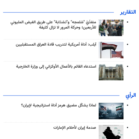
التقارير
منفذَيّ "شلمجه" و"تشذابة" على طريق الفيض المليوني
للأربعين؛ وحركة المرور لا تزال كثيفة
آيلب: أداة أمريكية لتدريب قادة العراق المستقبليين
استدعاء القائم بالأعمال الأوكراني إلى وزارة الخارجية
الرأي
لماذا يشكّل مضيق هرمز أداة استراتيجية لإيران؟
صدمة إيران لأحلام الإمارات