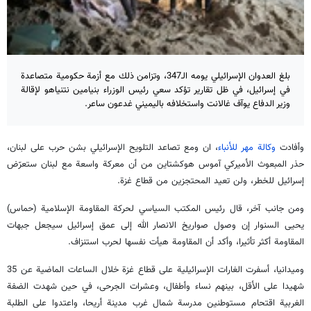
بلغ العدوان الإسرائيلي يومه الـ347، وتزامن ذلك مع أزمة حكومية متصاعدة
في إسرائيل، في ظل تقارير تؤكد سعي رئيس الوزراء بنيامين نتنياهو لإقالة
وزير الدفاع يوآف غالانت واستخلافه باليميني غدعون ساعر.
وأفادت
وكالة مهر للأنباء
، ان ومع تصاعد التلويح الإسرائيلي بشن حرب على لبنان،
حذر المبعوث الأميركي آموس هوكشتاين من أن معركة واسعة مع لبنان ستعرّض
إسرائيل للخطر، ولن تعيد المحتجزين من قطاع غزة.
ومن جانب آخر، قال رئيس المكتب السياسي لحركة المقاومة الإسلامية (حماس)
يحيى السنوار إن وصول صواريخ الانصار الله إلى عمق إسرائيل سيجعل جبهات
المقاومة أكثر تأثيرا، وأكد أن المقاومة هيأت نفسها لحرب استنزاف.
وميدانيا، أسفرت الغارات الإسرائيلية على قطاع غزة خلال الساعات الماضية عن 35
شهيدا على الأقل، بينهم نساء وأطفال، وعشرات الجرحى، في حين شهدت الضفة
الغربية اقتحام مستوطنين مدرسة شمال غرب مدينة أريحا، واعتدوا على الطلبة