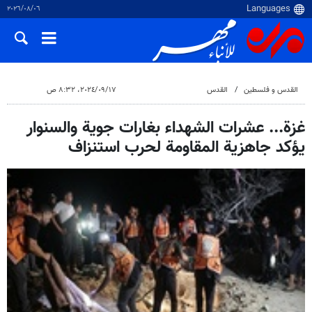
٠٦‏/٠٨‏/٢٠٢٦
القدس و فلسطین
القدس
١٧‏/٠٩‏/٢٠٢٤، ٨:٣٢ ص
غزة... عشرات الشهداء بغارات جوية والسنوار
يؤكد جاهزية المقاومة لحرب استنزاف