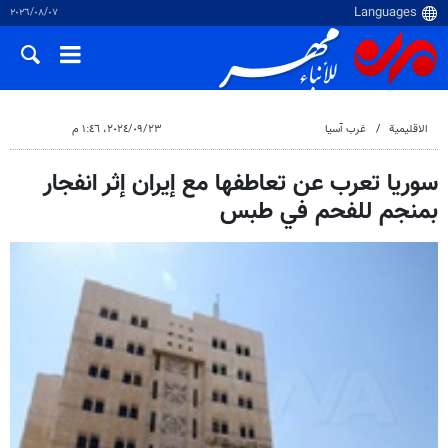
٠٧‏/٠٨‏/٢٠٢٦
الاقلیمیة
غرب آسیا
٢٣‏/٠٩‏/٢٠٢٤، ١:٤٦ م
سوريا تعرب عن تعاطفها مع إيران إثر انفجار
بمنجم للفحم في طبس