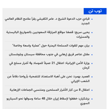
توب تن
قيادي حزب الدعوة الشيخ د. عامر الكفيشي يقرأ ملامح النظام العالمي
الجديد
يحيى سريع: قصفنا مواقع المرتزقة السعوديين بالصواريخ الباليستية
والمسيّرات
بيان مهم للقوات المسلحة اليمنية حول "عملية واسعة وخاصة"
مقتل عناصر فريق إرهابي في جنوب محافظة سيستان وبلوشستان
وزارة الأمن الإيرانية: اعتقال 21 عميلاً للموساد و4 أشرار مسلح في
كرمان
العميد بهمرد: نحن على أهبة الاستعداد للتضحية بأرواحنا دفاعاً عن
الشعب الإيراني
اعتقال 8 من كبار الأشرار المسلحين ومنتسبي الجماعات الإرهابية
بزشكيان: خططوا لإسقاط إيران خلال 48 ساعة وسوقها نحو السيناريو
السوري