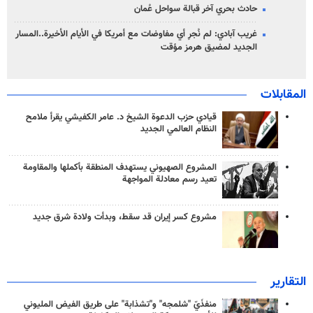
حادث بحري آخر قبالة سواحل عُمان
غريب آبادي: لم نُجرِ أي مفاوضات مع أمريكا في الأيام الأخيرة..المسار
الجديد لمضيق هرمز مؤقت
المقابلات
قيادي حزب الدعوة الشيخ د. عامر الكفيشي يقرأ ملامح
النظام العالمي الجديد
المشروع الصهيوني يستهدف المنطقة بأكملها والمقاومة
تعيد رسم معادلة المواجهة
مشروع كسر إيران قد سقط، وبدأت ولادة شرق جديد
التقارير
منفذَيّ "شلمجه" و"تشذابة" على طريق الفيض المليوني