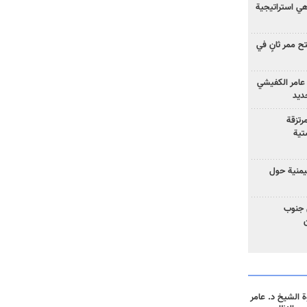
 هي استراتيجية
 ممر ثانٍ في
عامر الكفيشي
جديد
رتزقة
تية
يمنية حول
 جنوب
 الشيخ د. عامر