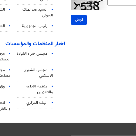
السید عبدالملک
الش
الحوثي
ارسل
رئيس الجمهورية
الشي
اخبار المنظمات والمؤسسات
مجلس خبراء القيادة
مجل
الدستو
مجلس الشورى
مجم
الاسلامي
مصلحة 
منظمة الاذاعة
وزار
والتلفزیون
البنك المركزي
اتحا
والتلفز