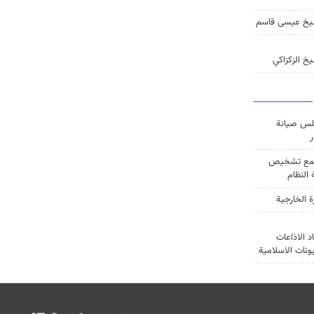
يخ عيسى قاسم
خ الزكزاكي
س صيانة
ر
ع تشخيص
النظام
ة الخارجية
د الاذاعات
يونات الاسلامية