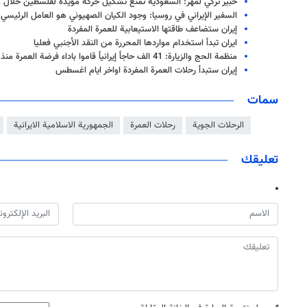
خبير تركي لمهر: السعودية تمنع تشكيل حركة مؤيدة لفلسطين خلال م
السفير الإيراني في روسيا: وجود الكيان الصهيوني هو العامل الرئيس
إيران ستضاعف طاقتها الاستيعابية للعمرة المفردة
ايران تبدأ استخدام مواردها المحررة من النقد الأجنبي فعليا
منظمة الحج والزيارة: 41 الف حاجاً إيرانياً قاموا باداء فرضة العمرة منذ 18 سبتمبر حتى الان
إيران ستبدأ رحلات العمرة المفردة اواخر ايام اغسطس
سمات
الرحلات الجوية
رحلات العمرة
الجمهورية الاسلامية الايرانية
تعليقك