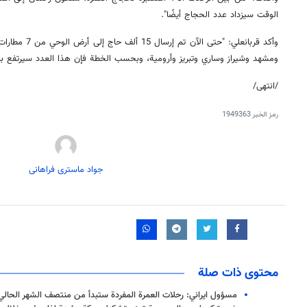
الوقت سيزداد عدد الحجاج أيضًا".
وأكد قربانعلي: "ح
ومشهد وشيراز وساري وتبريز وأرومية، وبحسب الخطة فإن هذا العدد سيرتفع بالت
/انتهى/
رمز الخبر
1949363
جواد ماستری فراهانی
محتوى ذات صلة
مسؤول ايراني: رحلات العمرة المفردة ستبدأ من منتصف الشهر الحالي