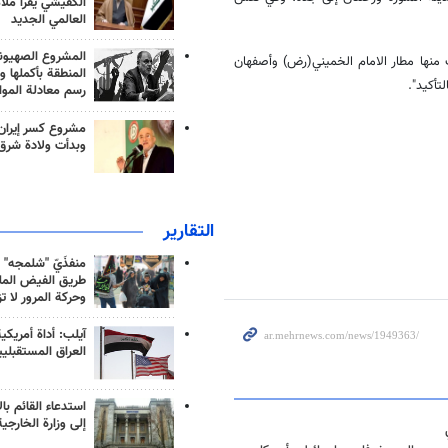
الكفيشي يقرأ ملا
العالمي الجديد
المشروع الصهيو
تى الآن تم إرسال 15 ألف حاج إلى أرض الوحي من 7 مطارات منها مطار الامام الخميني(رض) وأصفهان
المنطقة بأكملها و
أكيد".
رسم معادلة الموا
مشروع كسر إيران
وبدأت ولادة شرق
التقارير
منفذَيّ "شلمجه" 
طريق الفيض الملي
وحركة المرور لا ت
آيلب: أداة أمريكي
العراق المستقبلي
استدعاء القائم بال
إلى وزارة الخارجية