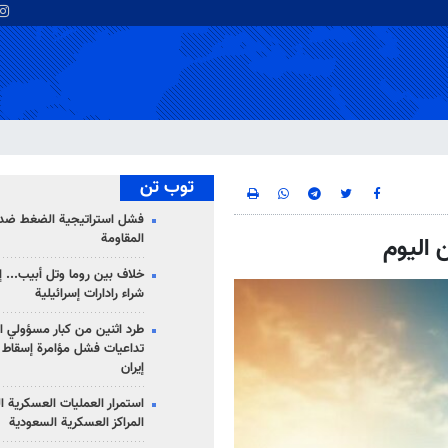
توب تن
فشل استراتيجية الضغط ضد
المقاومة
 اليوم
خلاف بين روما وتل أبيب... إ
شراء رادارات إسرائيلية
طرد اثنين من كبار مسؤولي ال
تداعيات فشل مؤامرة إسقاط ا
إيران
استمرار العمليات العسكرية ا
المراكز العسكرية السعودية