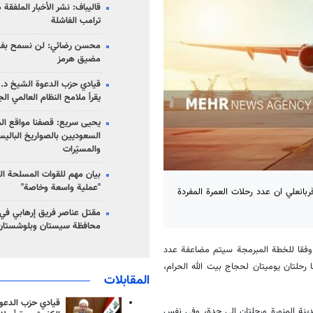
قاليباف: نشر الأخبار الملفقة
ترامب الفاشلة
محسن رضائي: لن نسمح بفتح
مضيق هرمز
قيادي حزب الدعوة الشيخ د. 
يقرأ ملامح النظام العالمي ال
يحيى سريع: قصفنا مواقع الم
السعوديين بالصواريخ الباليس
والمسيّرات
بيان مهم للقوات المسلحة ال
"عملية واسعة وخاصة"
بانعلي ان عدد رحلات العمرة المفردة
مقتل عناصر فريق إرهابي في
محافظة سيستان وبلوشستان
ه وفقا للخطة المبرمجة سيتم مضاعفة عدد
نا رحلتان يوميتان لحجاج بيت الله الحرام،
المقابلات
قيادي حزب الدعوة
حلتان إلى المدينة المنورة ورحلتان إلى جدة، وفي نفس