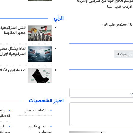
وسم الحج خوفا من اسرائيل وأمريكا
ي لأزمات غرب آسيا
الرأي
فشل استراتيجية
محور المقاومة
لماذا يشكّل مضيق
استراتيجية لإيران
السعودية
صدمة إيران لأحلام
اخبار الشخصيات
الامام الخامنئي
رئی
القضائی
الحاج قاسم
الس
سليماني
نصرالله