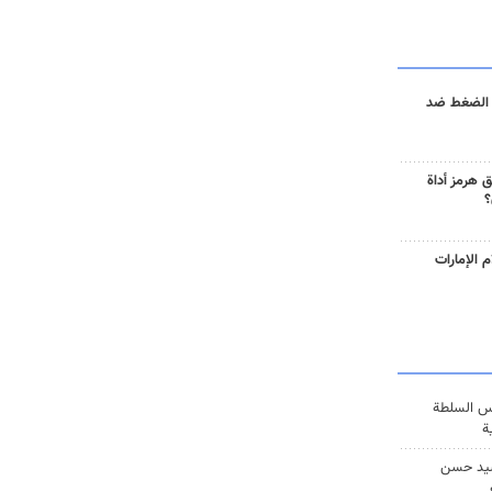
 الضغط ضد
 هرمز أداة
؟
 الإمارات
س السلطة
ة
يد حسن