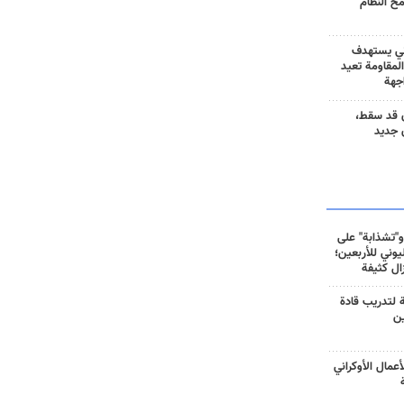
مح النظام
ني يستهدف
المقاومة تعيد
جهة
 قد سقط،
 جديد
و"تشذابة" على
وني للأربعين؛
زال كثيفة
ة لتدريب قادة
ين
أعمال الأوكراني