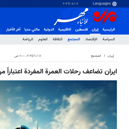
٠٧‏/٠٨‏/٢٠٢٦
الرئيسية
إيران
فلسطین
الاقلیمیة
الدولية
مالتي مدیا
آخر الأخبار
السياسة
الإقتصاد
المجتمع
الثقافة
العلوم
الرياضة
إيران
المجتمع
٠٨‏/١٠‏/٢٠٢٤، ١١:٠٠ ص
ايران تضاعف رحلات العمرة المفردة اعتباراً من