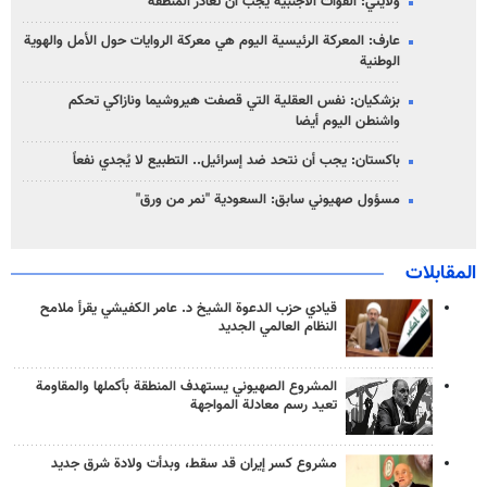
ولايتي: القوات الأجنبية يجب أن تغادر المنطقة
عارف: المعركة الرئيسية اليوم هي معركة الروايات حول الأمل والهوية
الوطنية
بزشكيان: نفس العقلية التي قصفت هيروشيما ونازاكي تحكم
واشنطن اليوم أيضا
باكستان: يجب أن نتحد ضد إسرائيل.. التطبيع لا يُجدي نفعاً
مسؤول صهيوني سابق: السعودية "نمر من ورق"
المقابلات
قيادي حزب الدعوة الشيخ د. عامر الكفيشي يقرأ ملامح
النظام العالمي الجديد
المشروع الصهيوني يستهدف المنطقة بأكملها والمقاومة
تعيد رسم معادلة المواجهة
مشروع كسر إيران قد سقط، وبدأت ولادة شرق جديد