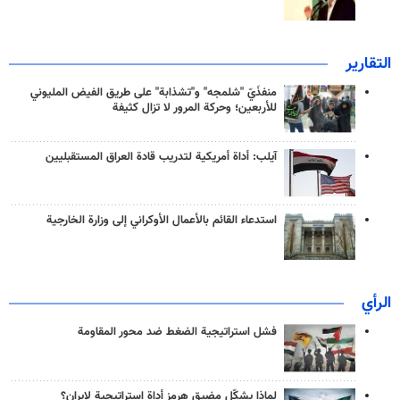
التقارير
منفذَيّ "شلمجه" و"تشذابة" على طريق الفيض المليوني
للأربعين؛ وحركة المرور لا تزال كثيفة
آيلب: أداة أمريكية لتدريب قادة العراق المستقبليين
استدعاء القائم بالأعمال الأوكراني إلى وزارة الخارجية
الرأي
فشل استراتيجية الضغط ضد محور المقاومة
لماذا يشكّل مضيق هرمز أداة استراتيجية لإيران؟