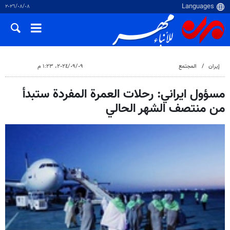
٠٨‏/٠٨‏/٢٠٢٦
إيران
المجتمع
٠٩‏/٠٩‏/٢٠٢٤، ١:٢٣ م
مسؤول ايراني: رحلات العمرة المفردة ستبدأ
من منتصف الشهر الحالي