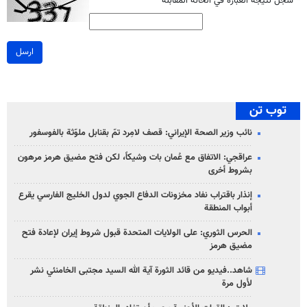
*
سجل نتيجة العبارة في الخانة المقابلة
ارسل
توب تن
نائب وزير الصحة الإيراني: قصف لامِرد تمّ بقنابل ملوّثة بالفوسفور
عراقجي: الاتفاق مع عُمان بات وشيكاً، لكن فتح مضيق هرمز مرهون
بشروط أخرى
إنذار باقتراب نفاد مخزونات الدفاع الجوي لدول الخليج الفارسي يقرع
أبواب المنطقة
الحرس الثوري: على الولايات المتحدة قبول شروط إيران لإعادة فتح
مضيق هرمز
شاهد..فيديو من قائد الثورة آية الله السيد مجتبى الخامنئي نشر
لأول مرة