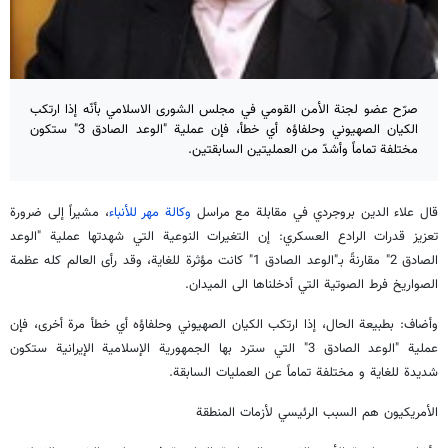
صرّح عضو لجنة الأمن القومي في مجلس الشورى الاسلامي بأنّه إذا ارتكب
الكيان الصهيوني وحلفاؤه أي خطأ، فإن عملية "الوعد الصادق 3" ستكون
مختلفة تماماً وأشدّ من العمليتين السابقتين.
قال علاء الدين بروجردي في مقابلة مع مراسل
وكالة مهر للأنباء
، مشيراً إلى ضرورة
تعزيز قدرات الرادع العسكري: إن التغيرات النوعية التي شهدتها عملية "الوعد
الصادق 2" مقارنةً بـ"الوعد الصادق 1" كانت مؤثرة للغاية، وقد رأى العالم كله عظمة
الصواريخ فرط الصوتية التي أدخلناها الى الميدان.
وأضاف: بطبيعة الحال، إذا ارتكب الكيان الصهيوني وحلفاؤه أي خطأ مرة أخرى، فإن
عملية "الوعد الصادق 3" التي سترد بها الجمهورية الإسلامية الإيرانية ستكون
شديدة للغاية و مختلفة تماماً عن العمليات السابقة.
الأمريكيون هم السبب الرئيسي لأزمات المنطقة