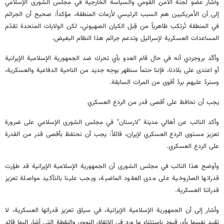
وأشار عضو لجنة الأمن القومي والسياسة الخارجية في مجلس الشورى الإسلامي
إلى أن الأمريكيين هم السبب الرئيسي لأزمات المنطقة، مؤكداً: صحيح أن الجرائم
في المنطقة تُرتكب ظاهرياً من قِبل الكيان الصهيوني، لكن الولايات المتحدة تقدّم
المساعدات العسكرية لإسرائيل وتدعم جرائم هذا النظام البغيض.
وأكّد بروجردي أنه في حال قام العدو بأي تحرك ضد الجمهورية الإسلامية الإيرانية
أو اعتدى على بلادنا، فإننا حتماً سنظهر بوجه جديد من الناحية الدفاعية والعسكرية،
وسنردّ عليهم بردّ أقوى من المرات السابقة.
يجب أن نحافظ على أقصى قدر من الردع العسكري
وأكد النائب عن أهالي مدينة "لارستان" في مجلس الشورى الإسلامي على ضرورة
تعزيز مستوى الردع العسكري لإيران، قائلاً: يجب أن نحتفظ بأقصى قدر من القدرة
على الردع العسكري.
وأوضح هذا النائب في مجلس الشورى أن الجمهورية الإسلامية الإيرانية قد طوّرت
قدراتها الصاروخية على مدى العقود الماضية، ويجب علينا بالتأكيد مواصلة تعزيز
قدراتنا العسكرية.
وأشار إلى أن الجمهورية الإسلامية الإيرانية، في سياق تعزيز قدراتها العسكرية، لا
تقيد نفسها بأي قيود باستثناء ما ورد في الاتفاق النووي والنقطة التي أشار إليها قائد