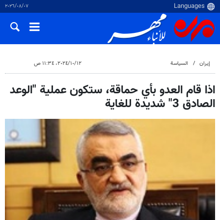
٠٧‏/٠٨‏/٢٠٢٦
إيران
السياسة
١٢‏/١٠‏/٢٠٢٤، ١١:٣٤ ص
اذا قام العدو بأي حماقة، ستكون عملية "الوعد
الصادق 3" شديدة للغاية