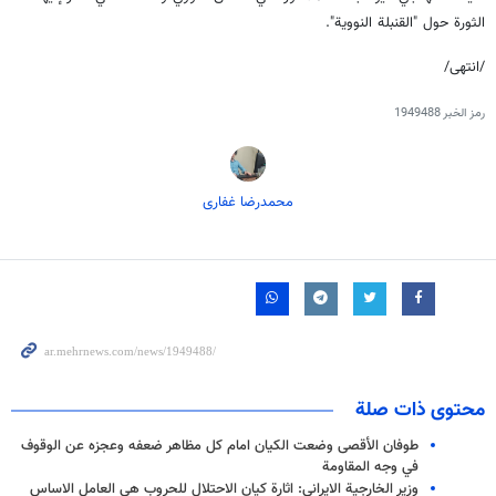
الثورة حول "القنبلة النووية".
/انتهى/
رمز الخبر
1949488
محمدرضا غفاری
محتوى ذات صلة
طوفان الأقصى وضعت الكيان امام كل مظاهر ضعفه وعجزه عن الوقوف
في وجه المقاومة
وزير الخارجية الايراني: اثارة کیان الاحتلال للحروب هی العامل الاساس