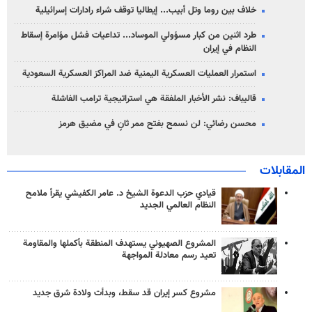
خلاف بين روما وتل أبيب... إيطاليا توقف شراء رادارات إسرائيلية
طرد اثنين من كبار مسؤولي الموساد... تداعيات فشل مؤامرة إسقاط
النظام في إيران
استمرار العمليات العسكرية اليمنية ضد المراكز العسكرية السعودية
قاليباف: نشر الأخبار الملفقة هي استراتيجية ترامب الفاشلة
محسن رضائي: لن نسمح بفتح ممر ثانٍ في مضيق هرمز
المقابلات
قيادي حزب الدعوة الشيخ د. عامر الكفيشي يقرأ ملامح
النظام العالمي الجديد
المشروع الصهيوني يستهدف المنطقة بأكملها والمقاومة
تعيد رسم معادلة المواجهة
مشروع كسر إيران قد سقط، وبدأت ولادة شرق جديد