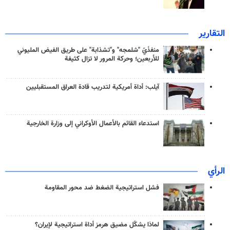
التقارير
منفذَيّ "شلمجه" و"تشذابة" على طريق الفيض المليوني
للأربعين؛ وحركة المرور لا تزال كثيفة
آيلب: أداة أمريكية لتدريب قادة العراق المستقبليين
استدعاء القائم بالأعمال الأوكراني إلى وزارة الخارجية
الرأي
فشل استراتيجية الضغط ضد محور المقاومة
لماذا يشكّل مضيق هرمز أداة استراتيجية لإيران؟