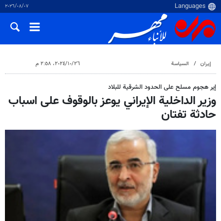
٠٧‏/٠٨‏/٢٠٢٦
إيران
السياسة
٢٦‏/١٠‏/٢٠٢٤، ٢:٥٨ م
إير هجوم مسلح على الحدود الشرقية للبلاد
وزير الداخلية الإيراني يوعز بالوقوف على اسباب
حادثة تفتان