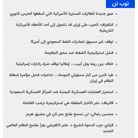
توب تن
صور جديدة للطائرات المسيّرة الأميركية التي أسقطها الحرس الثوري
التلغراف: الحرب على إيران قد تتحول إلى أحد الأخطاء الأمريكية
التاريخية
توقف غير مسبوق لصادرات النفط السعودي إلى أميركا
فشل استراتيجية الضغط ضد محور المقاومة
خلاف بين روما وتل أبيب... إيطاليا توقف شراء رادارات إسرائيلية
طرد اثنين من كبار مسؤولي الموساد... تداعيات فشل مؤامرة إسقاط
النظام في إيران
استمرار العمليات العسكرية اليمنية ضد المراكز العسكرية السعودية
قاليباف: نشر الأخبار الملفقة هي استراتيجية ترامب الفاشلة
محسن رضائي: لن نسمح بفتح ممر ثانٍ في مضيق هرمز
قيادي حزب الدعوة الشيخ د. عامر الكفيشي يقرأ ملامح النظام العالمي
الجديد