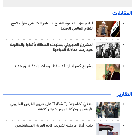
المقابلات
قيادي حزب الدعوة الشيخ د. عامر الكفيشي يقرأ ملامح
النظام العالمي الجديد
المشروع الصهيوني يستهدف المنطقة بأكملها والمقاومة
تعيد رسم معادلة المواجهة
مشروع كسر إيران قد سقط، وبدأت ولادة شرق جديد
التقارير
منفذَيّ "شلمجه" و"تشذابة" على طريق الفيض المليوني
للأربعين؛ وحركة المرور لا تزال كثيفة
آيلب: أداة أمريكية لتدريب قادة العراق المستقبليين