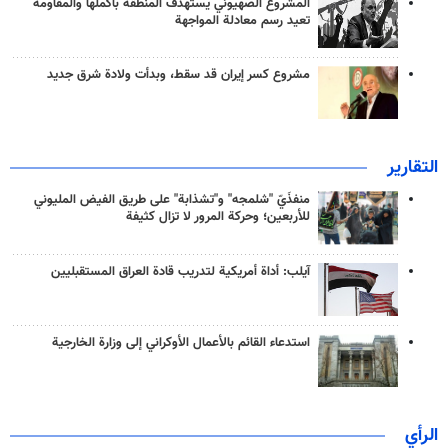
المشروع الصهيوني يستهدف المنطقة بأكملها والمقاومة
تعيد رسم معادلة المواجهة
مشروع كسر إيران قد سقط، وبدأت ولادة شرق جديد
التقارير
منفذَيّ "شلمجه" و"تشذابة" على طريق الفيض المليوني
للأربعين؛ وحركة المرور لا تزال كثيفة
آيلب: أداة أمريكية لتدريب قادة العراق المستقبليين
استدعاء القائم بالأعمال الأوكراني إلى وزارة الخارجية
الرأي