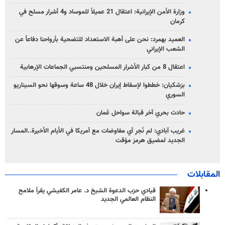
وزارة الأمن الإيرانية: اعتقال 21 عميلاً للموساد و4 أشرار مسلح في
كرمان
العميد بهمرد: نحن على أهبة الاستعداد للتضحية بأرواحنا دفاعاً عن
الشعب الإيراني
اعتقال 8 من كبار الأشرار المسلحين ومنتسبي الجماعات الإرهابية
بزشكيان: خططوا لإسقاط إيران خلال 48 ساعة وسوقها نحو السيناريو
السوري
حادث بحري آخر قبالة سواحل عُمان
غريب آبادي: لم نُجرِ أي مفاوضات مع أمريكا في الأيام الأخيرة..المسار
الجديد لمضيق هرمز مؤقت
المقابلات
قيادي حزب الدعوة الشيخ د. عامر الكفيشي يقرأ ملامح
النظام العالمي الجديد