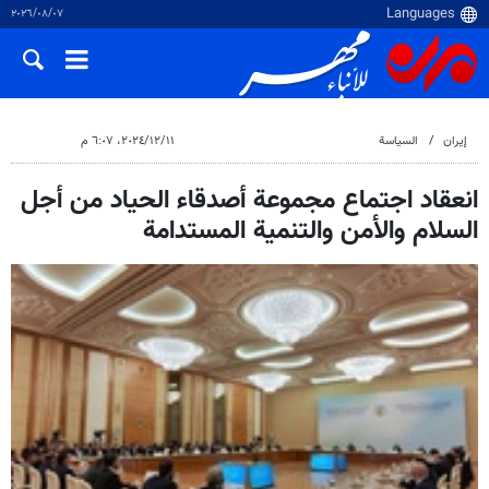
٠٧‏/٠٨‏/٢٠٢٦
إيران
السياسة
١١‏/١٢‏/٢٠٢٤، ٦:٠٧ م
انعقاد اجتماع مجموعة أصدقاء الحياد من أجل
السلام والأمن والتنمية المستدامة